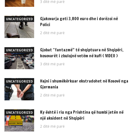
3 ditë më parë
Gjakovarja geti 3,800 euro dhe i dorëzoi në
UNCATEGORIZED
Polici
2 ditë më parë
Gjobat “fantazmë” të shqiptuara në Shqipëri,
UNCATEGORIZED
kosovarët i zbulojnë vetëm në kufi ( VIDEO )
3 ditë më parë
Hajni i shumëkërkuar ekstradohet në Kosovë nga
UNCATEGORIZED
Gjermania
2 ditë më parë
Ky është i riu nga Prishtina që humbi jetën në
UNCATEGORIZED
një aksident në Shqipëri
2 ditë më parë