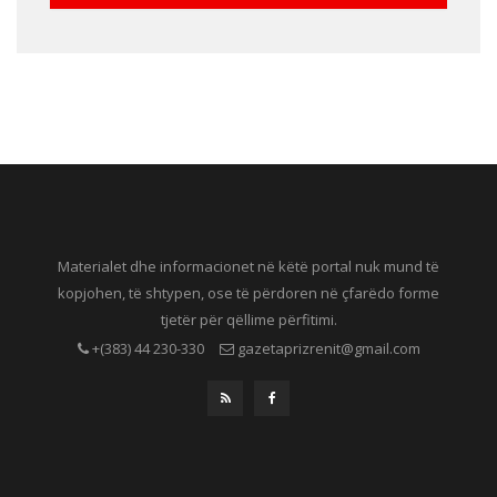
Materialet dhe informacionet në këtë portal nuk mund të
kopjohen, të shtypen, ose të përdoren në çfarëdo forme
tjetër për qëllime përfitimi.
+(383) 44 230-330
gazetaprizrenit@gmail.com