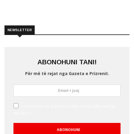
NEWSLETTER
ABONOHUNI TANI!
Për më të rejat nga Gazeta e Prizrenit.
I consent to my submitted data being collected via
this form*