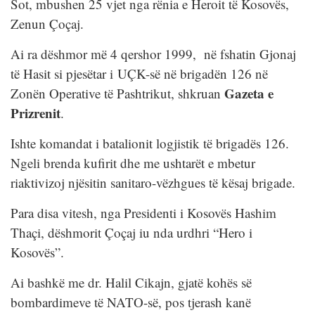
Sot, mbushen 25 vjet nga rënia e Heroit të Kosovës,
Zenun Çoçaj.
Ai ra dëshmor më 4 qershor 1999, në fshatin Gjonaj
të Hasit si pjesëtar i UÇK-së në brigadën 126 në
Gazeta e
Zonën Operative të Pashtrikut, shkruan
Prizrenit
.
Ishte komandat i batalionit logjistik të brigadës 126.
Ngeli brenda kufirit dhe me ushtarët e mbetur
riaktivizoj njësitin sanitaro-vëzhgues të kësaj brigade.
Para disa vitesh, nga Presidenti i Kosovës Hashim
Thaçi, dëshmorit Çoçaj iu nda urdhri “Hero i
Kosovës”.
Ai bashkë me dr. Halil Cikajn, gjatë kohës së
bombardimeve të NATO-së, pos tjerash kanë