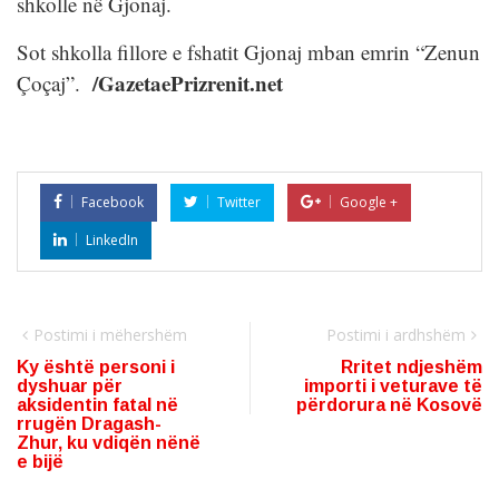
shkolle në Gjonaj.
Sot shkolla fillore e fshatit Gjonaj mban emrin “Zenun
/GazetaePrizrenit.net
Çoçaj”.
Facebook
Twitter
Google +
LinkedIn
Postimi i mëhershëm
Postimi i ardhshëm
Ky është personi i
Rritet ndjeshëm
dyshuar për
importi i veturave të
aksidentin fatal në
përdorura në Kosovë
rrugën Dragash-
Zhur, ku vdiqën nënë
e bijë