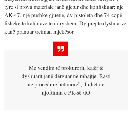
tyre si prova materiale janë gjetur dhe konfiskuar: një
AK-47, një pushkë gjuetie, dy pistoleta dhe 74 copë
fishekë të kalibrave të ndryshëm. Dy prej të dyshuarve
kanë pranuar tretman mjekësor.
Me vendim të prokurorit, katër të
dyshuarit janë dërguar në mbajtje. Rasti
në procedurë hetimore”, thuhet në
njoftimin e PK-së./IO