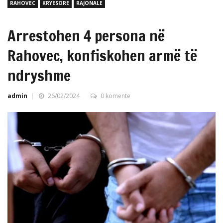
RAHOVEC
KRYESORE
RAJONALE
Arrestohen 4 persona në
Rahovec, konfiskohen armë të
ndryshme
admin
26/02/2024
0 komente