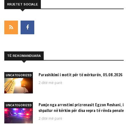
RRJETET SOCIALE
TË REKOMANDUARA
Parashikimi i motit për të mërkurën, 05.08.2026
UNCATEGORIZED
2 ditë më parë
Pamje nga arrestimi prizrenasit Egzon Reshani, i
UNCATEGORIZED
shpallur në kërkim për disa vepra të rënda penale
2 ditë më parë