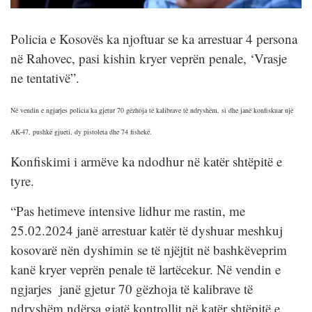
Policia e Kosovës ka njoftuar se ka arrestuar 4 persona
në Rahovec, pasi kishin kryer veprën penale, ‘Vrasje
ne tentativë”.
Në vendin e ngjarjes policia ka gjetur 70 gëzhoja të kalibrave të ndryshëm, si dhe janë konfiskuar një
AK-47, pushkë gjueti, dy pistoleta dhe 74 fishekë.
Konfiskimi i armëve ka ndodhur në katër shtëpitë e
tyre.
“Pas hetimeve intensive lidhur me rastin, me
25.02.2024 janë arrestuar katër të dyshuar meshkuj
kosovarë nën dyshimin se të njëjtit në bashkëveprim
kanë kryer veprën penale të lartëcekur. Në vendin e
ngjarjes janë gjetur 70 gëzhoja të kalibrave të
ndryshëm ndërsa gjatë kontrollit në katër shtëpitë e