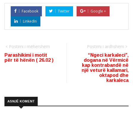
Facebook
Twitter
Google +
LinkedIn
Postimi i mëhershëm
Postimi i ardhshëm
Parashikimi i motit
“Ngeci karkaleci”,
për të hënën ( 26.02 )
dogana në Vërmicë
kap kontrabandë në
një veturë kallamari,
oktapod dhe
karkaleca
ASNJË KOMENT