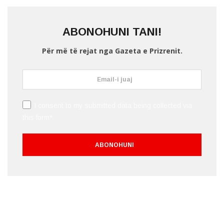
ABONOHUNI TANI!
Për më të rejat nga Gazeta e Prizrenit.
I consent to my submitted data being collected via
this form*