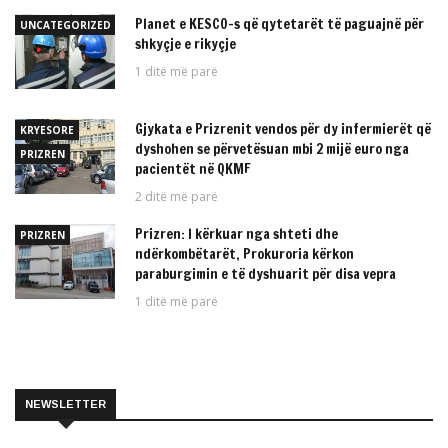
Planet e KESCO-s që qytetarët të paguajnë për
UNCATEGORIZED
shkyçje e rikyçje
1 ditë më parë
Gjykata e Prizrenit vendos për dy infermierët që
KRYESORE
dyshohen se përvetësuan mbi 2 mijë euro nga
PRIZREN
pacientët në QKMF
2 ditë më parë
Prizren: I kërkuar nga shteti dhe
PRIZREN
ndërkombëtarët, Prokuroria kërkon
paraburgimin e të dyshuarit për disa vepra
1 ditë më parë
NEWSLETTER