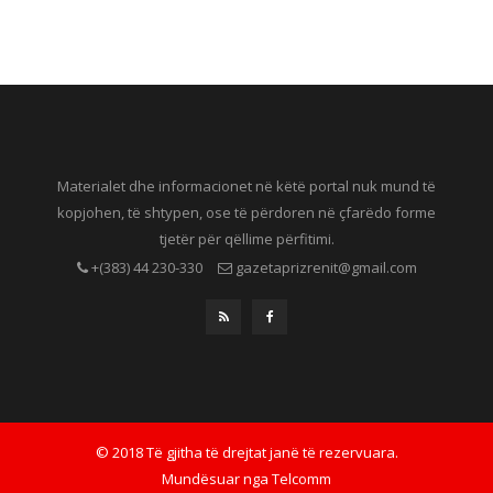
Materialet dhe informacionet në këtë portal nuk mund të
kopjohen, të shtypen, ose të përdoren në çfarëdo forme
tjetër për qëllime përfitimi.
+(383) 44 230-330
gazetaprizrenit@gmail.com
© 2018 Të gjitha të drejtat janë të rezervuara.
Mundësuar nga
Telcomm