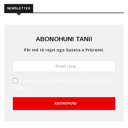
NEWSLETTER
ABONOHUNI TANI!
Për më të rejat nga Gazeta e Prizrenit.
I consent to my submitted data being collected via
this form*