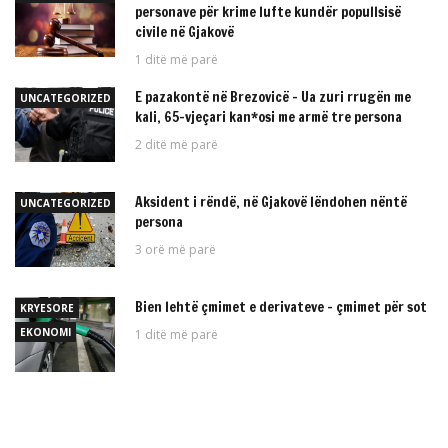
personave për krime lufte kundër popullsisë
civile në Gjakovë
1 ditë më parë
E pazakontë në Brezovicë – Ua zuri rrugën me
UNCATEGORIZED
kali, 65-vjeçari kan*osi me armë tre persona
2 ditë më parë
Aksident i rëndë, në Gjakovë lëndohen nëntë
UNCATEGORIZED
persona
3 orë më parë
Bien lehtë çmimet e derivateve – çmimet për sot
KRYESORE
EKONOMI
1 ditë më parë