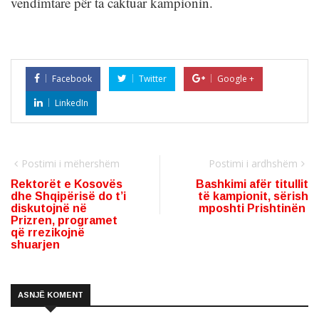
vendimtare për ta caktuar kampionin.
Facebook
Twitter
Google +
LinkedIn
Postimi i mëhershëm
Postimi i ardhshëm
Rektorët e Kosovës
Bashkimi afër titullit
dhe Shqipërisë do t’i
të kampionit, sërish
diskutojnë në
mposhti Prishtinën
Prizren, programet
që rrezikojnë
shuarjen
ASNJË KOMENT