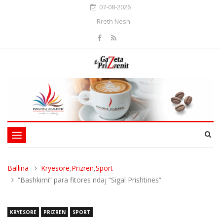
07-08-2026
Rreth Nesh
Toggle
navigation
Ballina
Kryesore
,
Prizren
,
Sport
“Bashkimi” para fitores ndaj “Sigal Prishtinës”
KRYESORE
PRIZREN
SPORT