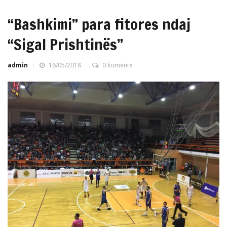
“Bashkimi” para fitores ndaj
“Sigal Prishtinës”
admin
16/05/2018
0 komente