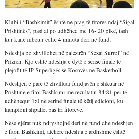
Klubi i “Bashkimit” është në prag të fitores ndaj “Sigal
Prishtinës”, pasi ai po udhëheq me 16- 20 pikë, tash
kur kanë mbetur edhe 4 minuta deri në fund.
Ndeshja po zhvillohet në palestrën “Sezai Surroi” në
Prizren. Kjo është ndeshja e dytë e serisë finale të
plejofit të IP Superligës së Kosovës në Basketboll.
Ndeshjen e parë të zhvilluar fundjavën e shkuar në
Prishtinë e fitoi Bashkimi me rezultatin 84:81 për të
udhëhequr 1:0 në serinë finale të këtij edicioni, ku
kampioni shpallet pas tri fitoreve.
Nëse gjërat nuk ndryshojnë deri në fund dhe ndeshjen
e fiton Bashkimi, atëherë ndeshja e ardhshme është