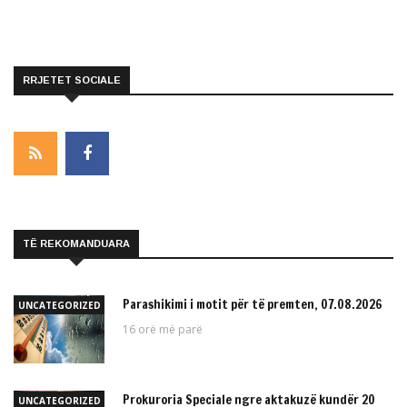
RRJETET SOCIALE
TË REKOMANDUARA
Parashikimi i motit për të premten, 07.08.2026
UNCATEGORIZED
16 orë më parë
Prokuroria Speciale ngre aktakuzë kundër 20
UNCATEGORIZED