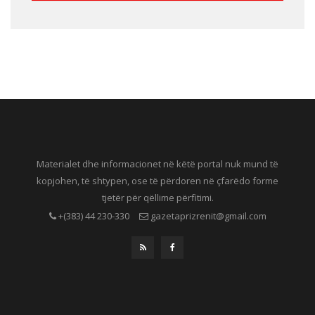
Materialet dhe informacionet në këtë portal nuk mund të
kopjohen, të shtypen, ose të përdoren në çfarëdo forme
tjetër për qëllime përfitimi.
+(383) 44 230-330
gazetaprizrenit@gmail.com