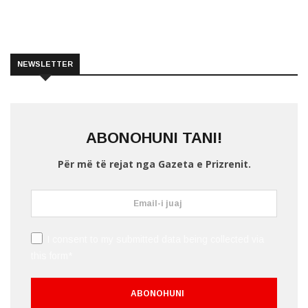
NEWSLETTER
ABONOHUNI TANI!
Për më të rejat nga Gazeta e Prizrenit.
I consent to my submitted data being collected via
this form*