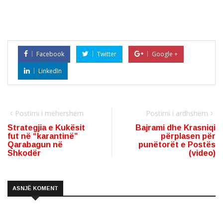
Facebook
Twitter
Google +
LinkedIn
Postimi i mëhershëm
Postimi i ardhshëm
Strategjia e Kukësit
Bajrami dhe Krasniqi
fut në “karantinë”
përplasen për
Qarabagun në
punëtorët e Postës
Shkodër
(video)
ASNJË KOMENT