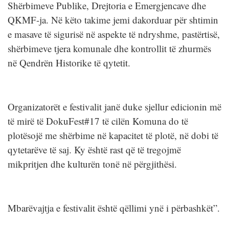
Shërbimeve Publike, Drejtoria e Emergjencave dhe
QKMF-ja. Në këto takime jemi dakorduar për shtimin
e masave të sigurisë në aspekte të ndryshme, pastërtisë,
shërbimeve tjera komunale dhe kontrollit të zhurmës
në Qendrën Historike të qytetit.
Organizatorët e festivalit janë duke sjellur edicionin më
të mirë të DokuFest#17 të cilën Komuna do të
plotësojë me shërbime në kapacitet të plotë, në dobi të
qytetarëve të saj. Ky është rast që të tregojmë
mikpritjen dhe kulturën tonë në përgjithësi.
Mbarëvajtja e festivalit është qëllimi ynë i përbashkët”.