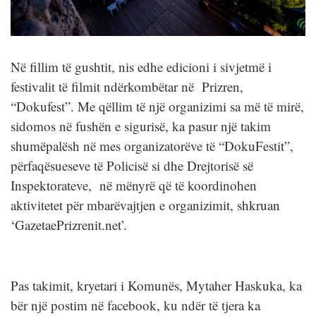
Në fillim të gushtit, nis edhe edicioni i sivjetmë i
festivalit të filmit ndërkombëtar në Prizren,
“Dokufest”. Me qëllim të një organizimi sa më të mirë,
sidomos në fushën e sigurisë, ka pasur një takim
shumëpalësh në mes organizatorëve të “DokuFestit”,
përfaqësueseve të Policisë si dhe Drejtorisë së
Inspektorateve, në mënyrë që të koordinohen
aktivitetet për mbarëvajtjen e organizimit, shkruan
‘GazetaePrizrenit.net’.
Pas takimit, kryetari i Komunës, Mytaher Haskuka, ka
bër një postim në facebook, ku ndër të tjera ka