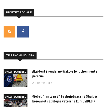
RRJETET SOCIALE
TË REKOMANDUARA
Aksident i rëndë, në Gjakovë lëndohen nëntë
UNCATEGORIZED
persona
2 ditë më parë
Gjobat “fantazmë” të shqiptuara në Shqipëri,
UNCATEGORIZED
kosovarët i zbulojnë vetëm në kufi ( VIDEO )