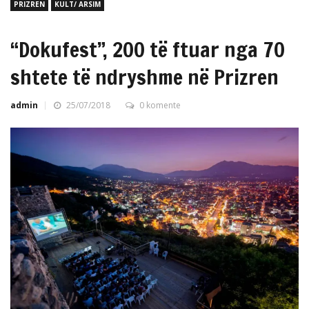
PRIZREN
KULT/ ARSIM
“Dokufest”, 200 të ftuar nga 70
shtete të ndryshme në Prizren
admin
25/07/2018
0 komente