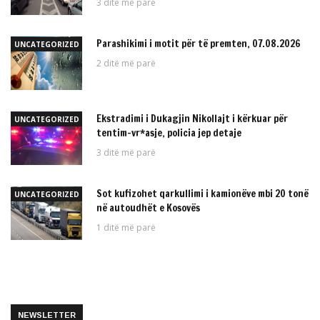
3 ditë më parë
Parashikimi i motit për të premten, 07.08.2026
UNCATEGORIZED
2 ditë më parë
Ekstradimi i Dukagjin Nikollajt i kërkuar për
UNCATEGORIZED
tentim-vr*asje, policia jep detaje
3 ditë më parë
Sot kufizohet qarkullimi i kamionëve mbi 20 tonë
UNCATEGORIZED
në autoudhët e Kosovës
1 ditë më parë
NEWSLETTER