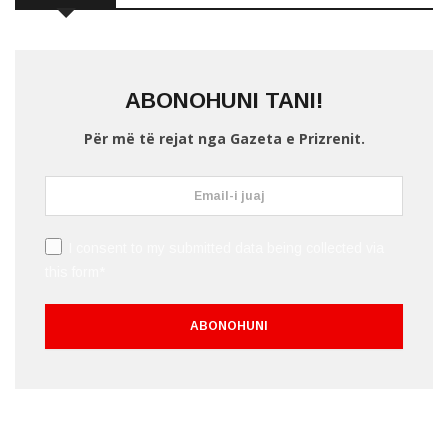
ABONOHUNI TANI!
Për më të rejat nga Gazeta e Prizrenit.
I consent to my submitted data being collected via
this form*