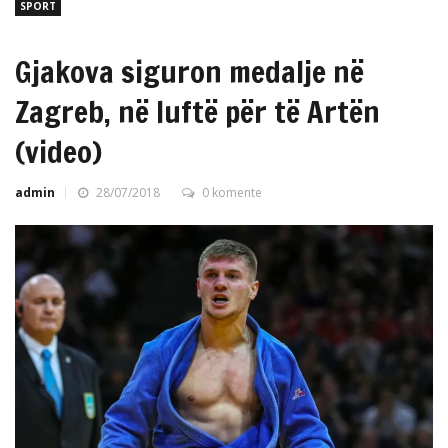
SPORT
Gjakova siguron medalje në
Zagreb, në luftë për të Artën
(video)
admin
28/07/2018
0 komente