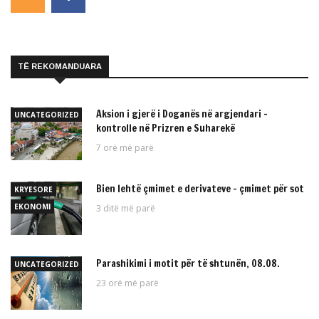
TË REKOMANDUARA
Aksion i gjerë i Doganës në argjendari –
UNCATEGORIZED
kontrolle në Prizren e Suharekë
7 orë më parë
Bien lehtë çmimet e derivateve – çmimet për sot
KRYESORE
EKONOMI
3 ditë më parë
Parashikimi i motit për të shtunën, 08.08.
UNCATEGORIZED
23 orë më parë