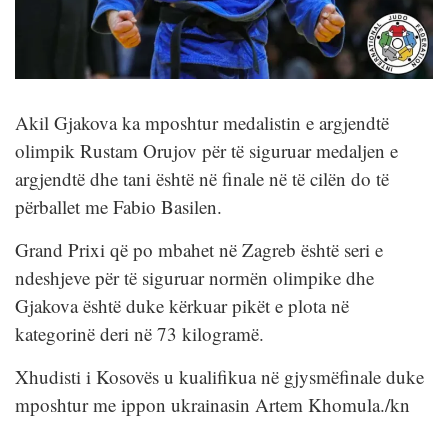
Akil Gjakova ka mposhtur medalistin e argjendtë
olimpik Rustam Orujov për të siguruar medaljen e
argjendtë dhe tani është në finale në të cilën do të
përballet me Fabio Basilen.
Grand Prixi që po mbahet në Zagreb është seri e
ndeshjeve për të siguruar normën olimpike dhe
Gjakova është duke kërkuar pikët e plota në
kategorinë deri në 73 kilogramë.
Xhudisti i Kosovës u kualifikua në gjysmëfinale duke
mposhtur me ippon ukrainasin Artem Khomula./kn