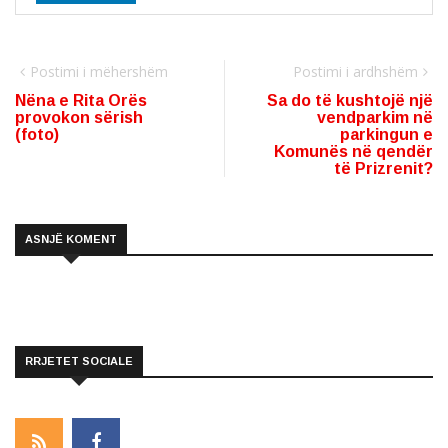
Postimi i mëhershëm
Postimi i ardhshëm
Nëna e Rita Orës
Sa do të kushtojë një
provokon sërish
vendparkim në
(foto)
parkingun e
Komunës në qendër
të Prizrenit?
ASNJË KOMENT
RRJETET SOCIALE