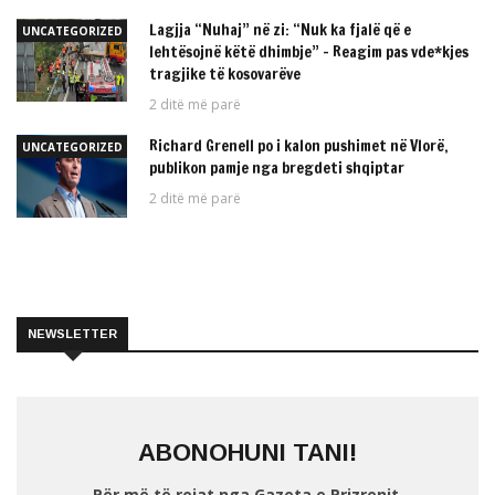
Lagjja “Nuhaj” në zi: “Nuk ka fjalë që e
UNCATEGORIZED
lehtësojnë këtë dhimbje” – Reagim pas vde*kjes
tragjike të kosovarëve
2 ditë më parë
Richard Grenell po i kalon pushimet në Vlorë,
UNCATEGORIZED
publikon pamje nga bregdeti shqiptar
2 ditë më parë
NEWSLETTER
ABONOHUNI TANI!
Për më të rejat nga Gazeta e Prizrenit.