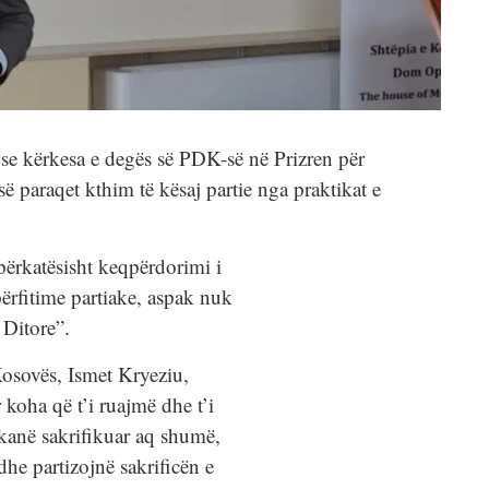
r se kërkesa e degës së PDK-së në Prizren për
ë paraqet kthim të kësaj partie nga praktikat e
ërkatësisht keqpërdorimi i
përfitime partiake, aspak nuk
 Ditore”.
Kosovës, Ismet Kryeziu,
 koha që t’i ruajmë dhe t’i
kanë sakrifikuar aq shumë,
dhe partizojnë sakrificën e