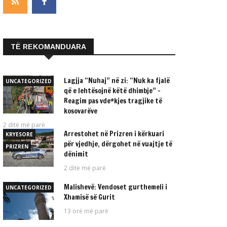
TË REKOMANDUARA
Lagjja “Nuhaj” në zi: “Nuk ka fjalë
UNCATEGORIZED
që e lehtësojnë këtë dhimbje” –
Reagim pas vde*kjes tragjike të
kosovarëve
2 ditë më parë
Arrestohet në Prizren i kërkuari
KRYESORE
për vjedhje, dërgohet në vuajtje të
PRIZREN
dënimit
2 ditë më parë
Malishevë: Vendoset gurthemeli i
UNCATEGORIZED
Xhamisë së Gurit
13 orë më parë