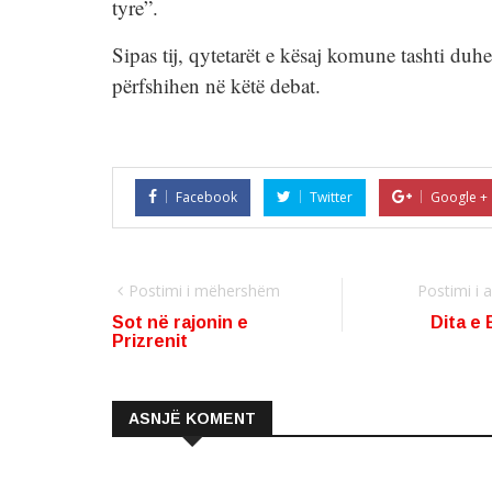
tyre”.
Sipas tij, qytetarët e kësaj komune tashti duhe
përfshihen në këtë debat.
Facebook
Twitter
Google +
Postimi i mëhershëm
Postimi i
Sot në rajonin e
Dita e 
Prizrenit
ASNJË KOMENT