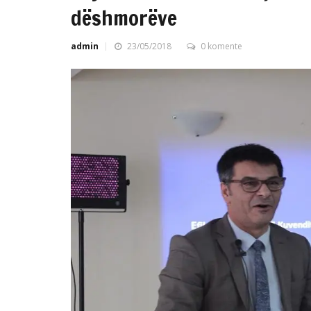
dëshmorëve
admin
23/05/2018
0 komente