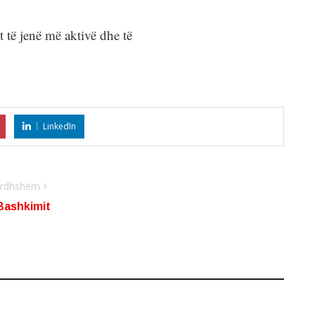
t të jenë më aktivë dhe të
LinkedIn
 ardhshëm
Bashkimit