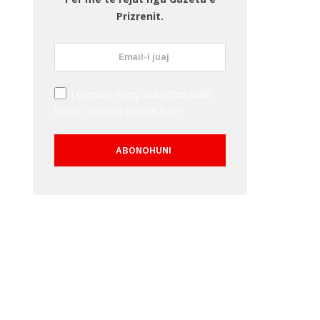
Prizrenit.
I consent to my submitted data
being collected via this form*