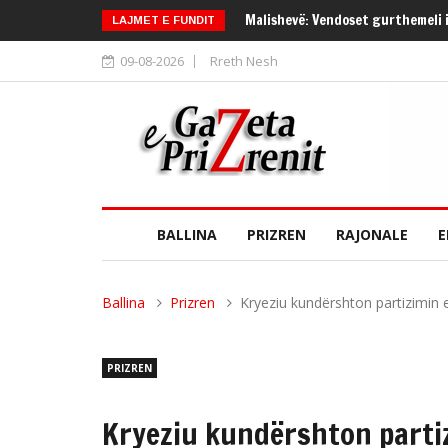
Malishevë: Vendoset gurthemeli i
LAJMET E FUNDIT
09-08-2026
Rreth Nesh
BALLINA
PRIZREN
RAJONALE
E
Ballina
Prizren
Kryeziu kundërshton partizimin 
PRIZREN
Kryeziu kundërshton partiz