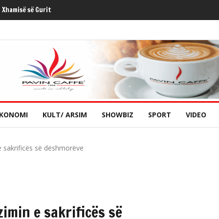
 Xhamisë së Gurit
KONOMI
KULT/ ARSIM
SHOWBIZ
SPORT
VIDEO
e sakrificës së dëshmorëve
imin e sakrificës së