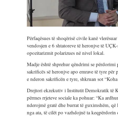
Përfaqësues të shoqërisë civile kanë vlerësua
vendosjen e 6 shtatoreve të heronjve të UÇK-s
opozitarizmit polarizues në nivel lokal.
Madje është shprehur qëndrimi se përdorimi p
sakrificës së heronjve apo emrave të tyre për 
e nderon sakrificën e tyre, shkruan sot “Koha
Drejtori ekzekutiv i Institutit Demokratik të 
përmes rrjeteve sociale ka pohuar: “Ka ardhur
nderojmë gratë dhe burrat të guximshëm, që 
nga ata, të cilët po vazhdojnë ta keqpërdorin 