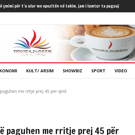
ë çmimi për t’u ulur me opozitën në takim, jam i lumtur ta paguaj
KONOMI
KULT/ ARSIM
SHOWBIZ
SPORT
VIDEO
paguhen me rritje prej 45 për qind
ë paguhen me rritje prej 45 për