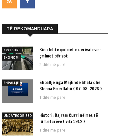
TË REKOMANDUARA
Bien lehtë çmimet e derivateve –
KRYESORE
çmimet për sot
EKONOMI
2 ditë më parë
Shpallje nga Majlinde Shala dhe
SHPALLJE
Bleona Emerllahu ( 07. 08. 2026 )
1 ditë më parë
Histori: Bajram Curri në mes të
UNCATEGORIZED
luftëtarëve ( viti 1912 )
1 ditë më parë