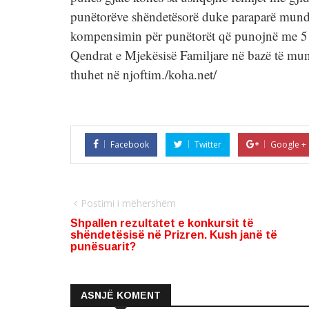
punëtorëve shëndetësorë duke paraparë mundë
kompensimin për punëtorët që punojnë me 5 
Qendrat e Mjekësisë Familjare në bazë të mun
thuhet në njoftim./koha.net/
Facebook
Twitter
Google +
Postimi i mëhershëm
Shpallen rezultatet e konkursit të
shëndetësisë në Prizren. Kush janë të
punësuarit?
ASNJË KOMENT