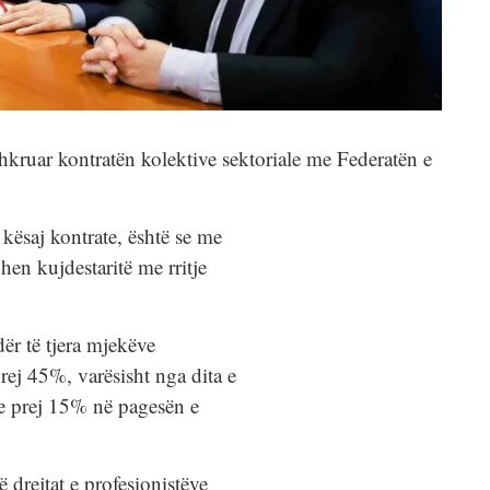
shkruar kontratën kolektive sektoriale me Federatën e
 kësaj kontrate, është se me
uhen kujdestaritë me rritje
ër të tjera mjekëve
prej 45%, varësisht nga dita e
tje prej 15% në pagesën e
 drejtat e profesionistëve