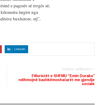
sinë e pagesës së rrogës së;
kilometra largësi nga
dësive buxhetore. etj”,
LinkedIn
Postimi i ardhshëm
Filloristët e SHFMU “Emin Duraku”
ndihmojnë bashkëmoshatarët me gjendje
sociale