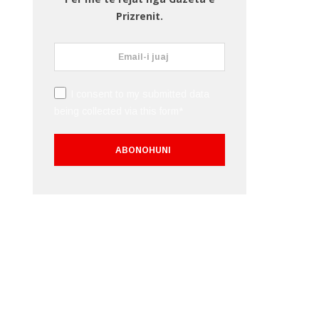
Prizrenit.
I consent to my submitted data
being collected via this form*