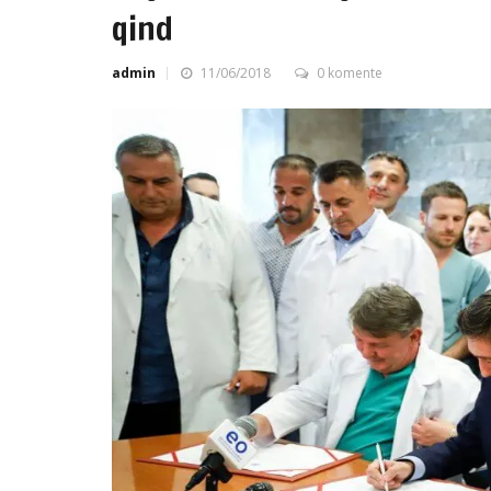
qind
admin
11/06/2018
0 komente