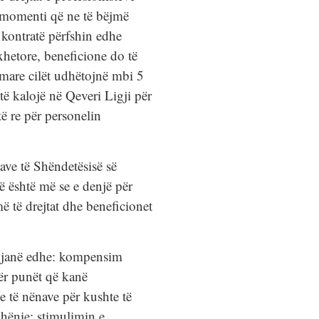
r momenti që ne të bëjmë
o kontratë përfshin edhe
hetore, beneficione do të
imare cilët udhëtojnë mbi 5
ë kalojë në Qeveri Ligji për
të re për personelin
tave të Shëndetësisë së
ë është më se e denjë për
 të drejtat dhe beneficionet
e, janë edhe: kompensim
ër punët që kanë
ve të nënave për kushte të
dhënie; stimulimin e