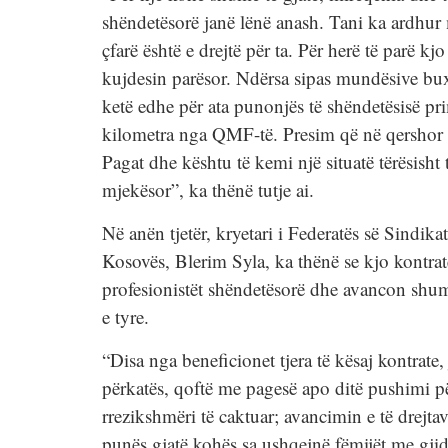
shëndetësorë janë lënë anash. Tani ka ardhu
çfarë është e drejtë për ta. Për herë të parë kj
kujdesin parësor. Ndërsa sipas mundësive bux
ketë edhe për ata punonjës të shëndetësisë pr
kilometra nga QMF-të. Presim që në qershor t
Pagat dhe kështu të kemi një situatë tërësisht 
mjekësor”, ka thënë tutje ai.
Në anën tjetër, kryetari i Federatës së Sindika
Kosovës, Blerim Syla, ka thënë se kjo kontrat
profesionistët shëndetësorë dhe avancon shumë
e tyre.
“Disa nga beneficionet tjera të kësaj kontrat
përkatës, qoftë me pagesë apo ditë pushimi p
rrezikshmëri të caktuar; avancimin e të drejta
punës gjatë kohës sa ushqejnë fëmijët me gji