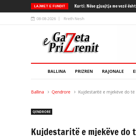
Kurti: Nëse gjuajtja me vezë ësht
LAJMET E FUNDIT
08-08-2026
Rreth Nesh
BALLINA
PRIZREN
RAJONALE
E
Ballina
Qendrore
Kujdestaritë e mjekëve do të 
QENDRORE
Kujdestaritë e mjekëve do t