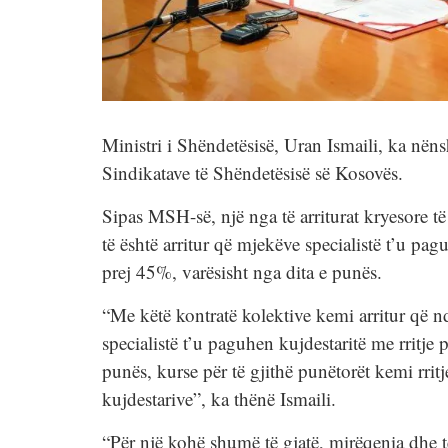
Ministri i Shëndetësisë, Uran Ismaili, ka nën
Sindikatave të Shëndetësisë së Kosovës.
Sipas MSH-së, një nga të arriturat kryesore të
të është arritur që mjekëve specialistë t’u pag
prej 45%, varësisht nga dita e punës.
“Me këtë kontratë kolektive kemi arritur që nd
specialistë t’u paguhen kujdestaritë me rritje 
punës, kurse për të gjithë punëtorët kemi rri
kujdestarive”, ka thënë Ismaili.
“Për një kohë shumë të gjatë, mirëqenia dhe të