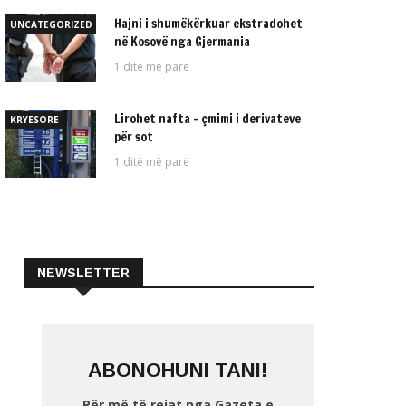
Hajni i shumëkërkuar ekstradohet
UNCATEGORIZED
në Kosovë nga Gjermania
1 ditë më parë
Lirohet nafta – çmimi i derivateve
KRYESORE
për sot
1 ditë më parë
NEWSLETTER
ABONOHUNI TANI!
Për më të rejat nga Gazeta e