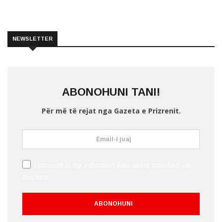
NEWSLETTER
ABONOHUNI TANI!
Për më të rejat nga Gazeta e Prizrenit.
I consent to my submitted data being collected via
this form*