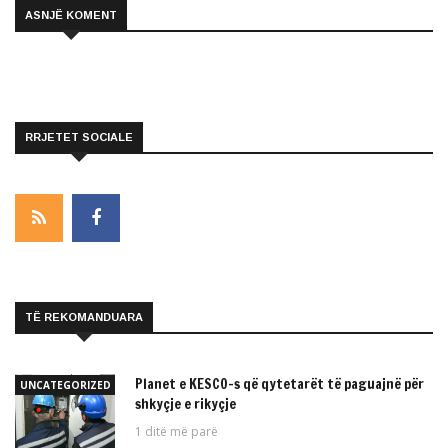
ASNJË KOMENT
RRJETET SOCIALE
TË REKOMANDUARA
Planet e KESCO-s që qytetarët të paguajnë për
UNCATEGORIZED
shkyçje e rikyçje
1 ditë më parë