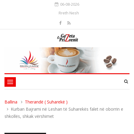
06-08-2026
Rreth Nesh
Toggle
navigation
Ballina
Therandë ( Suharekë )
Kurban Bajrami në Leshan të Suharekës falet në oborrin e
shkollës, shkak vërshimet