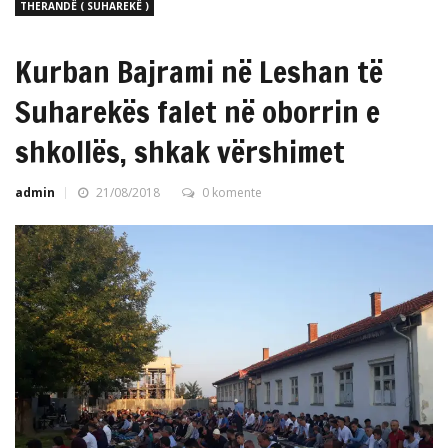
THERANDË ( SUHAREKË )
Kurban Bajrami në Leshan të
Suharekës falet në oborrin e
shkollës, shkak vërshimet
admin
21/08/2018
0 komente