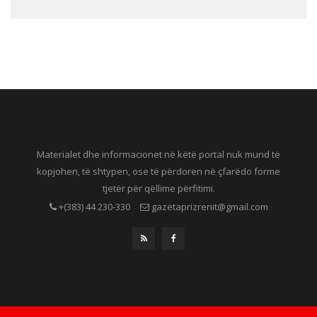
Materialet dhe informacionet në këtë portal nuk mund të
kopjohen, të shtypen, ose të përdoren në çfarëdo forme
tjetër për qëllime përfitimi.
+(383) 44 230-330
gazetaprizrenit@gmail.com