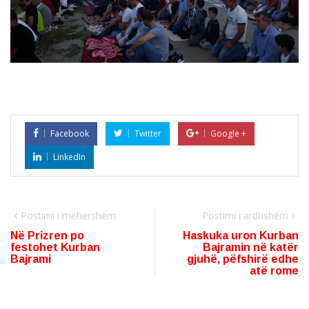
Facebook
Twitter
Google +
LinkedIn
Postimi i mëhershëm
Postimi i ardhshëm
Në Prizren po
Haskuka uron Kurban
festohet Kurban
Bajramin në katër
Bajrami
gjuhë, pëfshirë edhe
atë rome