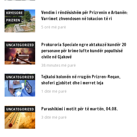
Vendim i rëndësishëm për Prizrenin e Arbanën:
KRYESORE
Varrimet zhvendosen në lokacion të ri
PRIZREN
5 orë më parë
Prokuroria Speciale ngre aktakuzë kundër 20
UNCATEGORIZED
personave për krime lufte kundër popullsisë
civile në Gjakovë
38 minutes më parë
Tejkaloi kolonën në rrugën Prizren-Reqan,
UNCATEGORIZED
shoferi gjobitet dhe i merret leja
1 ditë më parë
Parashikimi i motit për të martën, 04.08.
UNCATEGORIZED
3 ditë më parë