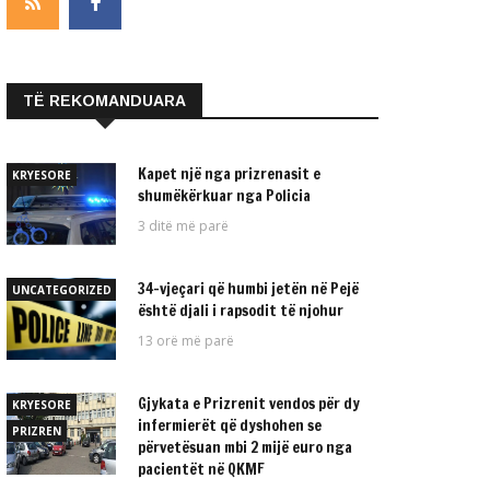
TË REKOMANDUARA
Kapet një nga prizrenasit e
KRYESORE
shumëkërkuar nga Policia
3 ditë më parë
34-vjeçari që humbi jetën në Pejë
UNCATEGORIZED
është djali i rapsodit të njohur
13 orë më parë
Gjykata e Prizrenit vendos për dy
KRYESORE
infermierët që dyshohen se
PRIZREN
përvetësuan mbi 2 mijë euro nga
pacientët në QKMF