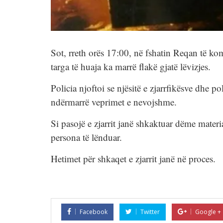
Sot, rreth orës 17:00, në fshatin Reqan të kom
targa të huaja ka marrë flakë gjatë lëvizjes.
Policia njoftoi se njësitë e zjarrfikësve dhe p
ndërmarrë veprimet e nevojshme.
Si pasojë e zjarrit janë shkaktuar dëme mater
persona të lënduar.
Hetimet për shkaqet e zjarrit janë në proces.
Facebook
Twitter
Google +