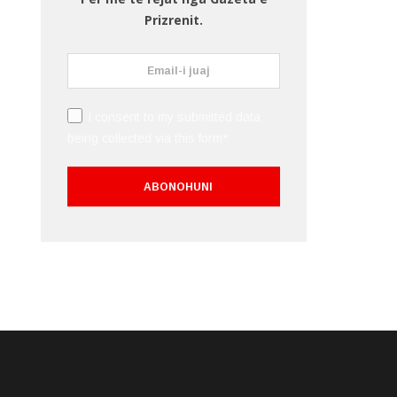
Prizrenit.
I consent to my submitted data
being collected via this form*