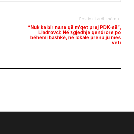
Postimi i ardhshëm
“Nuk ka bir nane që m’qet prej PDK-së”,
Lladrovci: Në zgjedhje qendrore po
bëhemi bashkë, në lokale prenu ju mes
veti