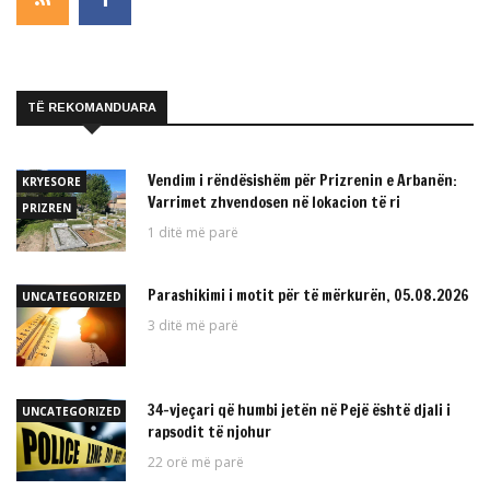
TË REKOMANDUARA
Vendim i rëndësishëm për Prizrenin e Arbanën:
KRYESORE
Varrimet zhvendosen në lokacion të ri
PRIZREN
1 ditë më parë
Parashikimi i motit për të mërkurën, 05.08.2026
UNCATEGORIZED
3 ditë më parë
34-vjeçari që humbi jetën në Pejë është djali i
UNCATEGORIZED
rapsodit të njohur
22 orë më parë