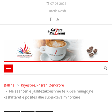
07-08-2026
Rreth Nesh
Toggle
navigation
Ballina
Kryesore
,
Prizren
,
Qendrore
Në seancën e jashtëzakonshme të KK-së mungojnë
këshilltarët e pozitës dhe subjekteve minoritare