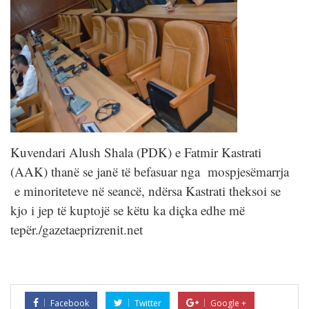
Kuvendari Alush Shala (PDK) e Fatmir Kastrati
(AAK) thanë se janë të befasuar nga mospjesëmarrja
e minoriteteve në seancë, ndërsa Kastrati theksoi se
kjo i jep të kuptojë se këtu ka diçka edhe më
tepër./gazetaeprizrenit.net
Facebook
Twitter
Google +