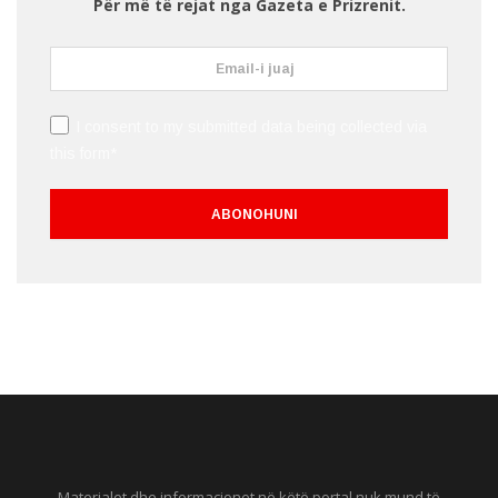
Për më të rejat nga Gazeta e Prizrenit.
I consent to my submitted data being collected via
this form*
Materialet dhe informacionet në këtë portal nuk mund të