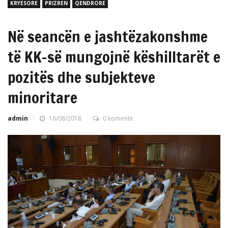
KRYESORE
PRIZREN
QENDRORE
Në seancën e jashtëzakonshme
të KK-së mungojnë këshilltarët e
pozitës dhe subjekteve
minoritare
admin
16/08/2018
0 komente