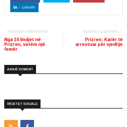
LinkedIn
Postimi i mëhershëm
Postimi i ardhshëm
Nga 10 lindjet në
Prizren: Katër të
Prizren, vetëm një
arrestuar për vjedhje
femër
ASNJË KOMENT
RRJETET SOCIALE