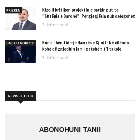
Kizolli kritikon projektin e parkingut te
PRIZREN
“Shtëpia e Bardhë”: Përgjegjësia nuk delegohet
3 ditë më parë
Kurti i bën thirrje Hamzës e Gjinit: Në cilëndo
UNCATEGORIZED
kohë që zgjedhin jam i gatshëm t’i takojë
3 ditë më parë
NEWSLETTER
ABONOHUNI TANI!