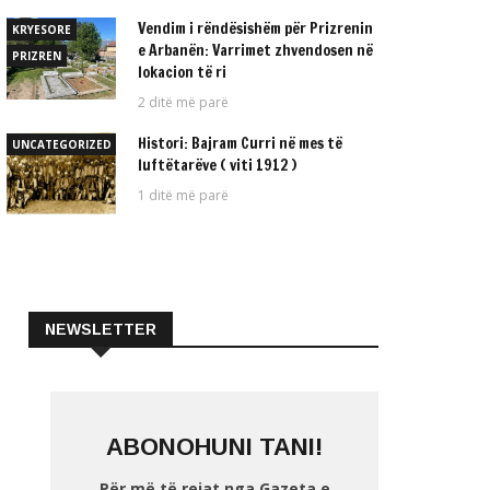
Vendim i rëndësishëm për Prizrenin
KRYESORE
e Arbanën: Varrimet zhvendosen në
PRIZREN
lokacion të ri
2 ditë më parë
Histori: Bajram Curri në mes të
UNCATEGORIZED
luftëtarëve ( viti 1912 )
1 ditë më parë
NEWSLETTER
ABONOHUNI TANI!
Për më të rejat nga Gazeta e