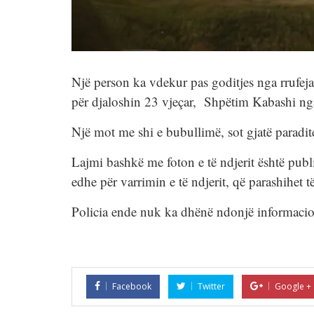
Një person ka vdekur pas goditjes nga rrufeja.
për djaloshin 23 vjeçar, Shpëtim Kabashi nga
Një mot me shi e bubullimë, sot gjatë paradite
Lajmi bashkë me foton e të ndjerit është publi
edhe për varrimin e të ndjerit, që parashihet të
Policia ende nuk ka dhënë ndonjë informacion 
Facebook
Twitter
Google +