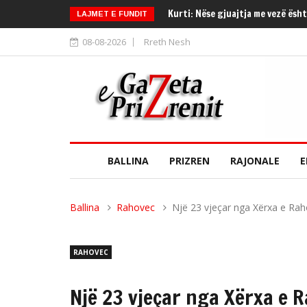
Kurti: Nëse gjuajtja me vezë ësht
LAJMET E FUNDIT
08-08-2026
Rreth Nesh
BALLINA
PRIZREN
RAJONALE
E
Ballina
Rahovec
Një 23 vjeçar nga Xërxa e Raho
RAHOVEC
Një 23 vjeçar nga Xërxa e 