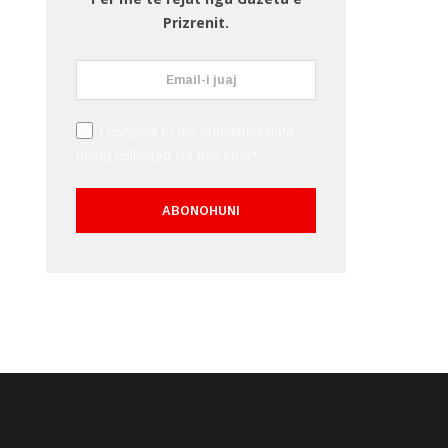
Prizrenit.
I consent to my submitted data
being collected via this form*