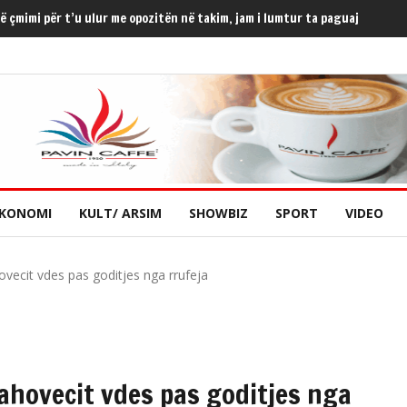
ë çmimi për t’u ulur me opozitën në takim, jam i lumtur ta paguaj
KONOMI
KULT/ ARSIM
SHOWBIZ
SPORT
VIDEO
vecit vdes pas goditjes nga rrufeja
Rahovecit vdes pas goditjes nga