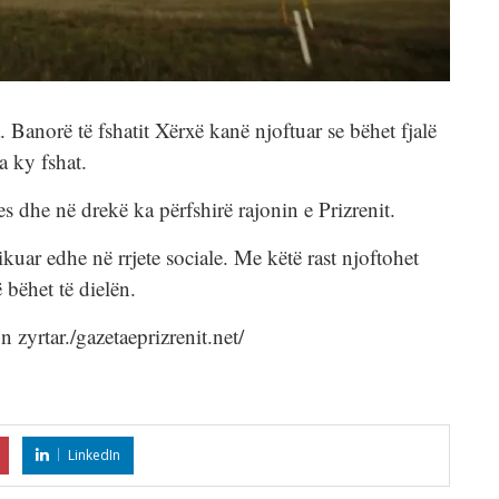
 Banorë të fshatit Xërxë kanë njoftuar se bëhet fjalë
 ky fshat.
s dhe në drekë ka përfshirë rajonin e Prizrenit.
kuar edhe në rrjete sociale. Me këtë rast njoftohet
 bëhet të dielën.
zyrtar./gazetaeprizrenit.net/
LinkedIn