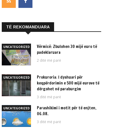
TË REKOMANDUARA
Vërmicë: Zbulohen 30 mijë euro të
UNCATEGORIZED
padeklaruara
2 ditë më parë
Prokuroria: I dyshuari për
UNCATEGORIZED
keqpërdorimin e 500 mijë eurove të
dërgohet në paraburgim
3 ditë më parë
Parashikimi i motit për të enjten,
UNCATEGORIZED
06.08.
3 ditë më parë