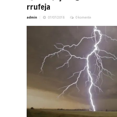
rrufeja
admin
07/07/2018
0 komente