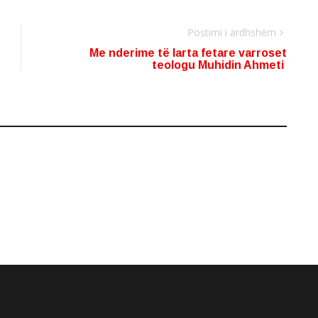
Postimi i ardhshëm
Me nderime të larta fetare varroset
teologu Muhidin Ahmeti