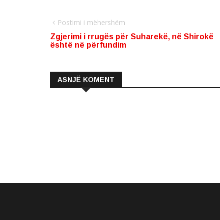
Postimi i mëhershëm
Zgjerimi i rrugës për Suharekë, në Shirokë
është në përfundim
ASNJË KOMENT