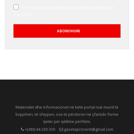
I consent to my submitted data being collected via
this form*
Materialet dhe informacionet në këtë portal nuk mund të
kopjohen, të shtypen, ose të përdoren në çfarëdo forme
tjetër për qëllime përfitimi.
+(383) 44 230-330
gazetaprizrenit@gmail.com