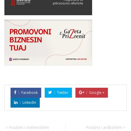
Facebook
Twitter
Google +
LinkedIn
Postimi i mëhershëm
Postimi i ardhshëm