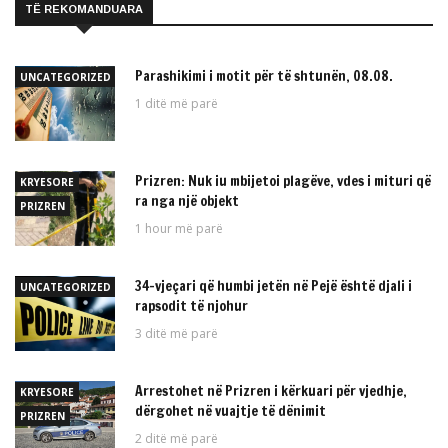
TË REKOMANDUARA
Parashikimi i motit për të shtunën, 08.08.
UNCATEGORIZED
1 ditë më parë
Prizren: Nuk iu mbijetoi plagëve, vdes i mituri që
KRYESORE
ra nga një objekt
PRIZREN
1 hour më parë
34-vjeçari që humbi jetën në Pejë është djali i
UNCATEGORIZED
rapsodit të njohur
3 ditë më parë
Arrestohet në Prizren i kërkuari për vjedhje,
KRYESORE
dërgohet në vuajtje të dënimit
PRIZREN
2 ditë më parë