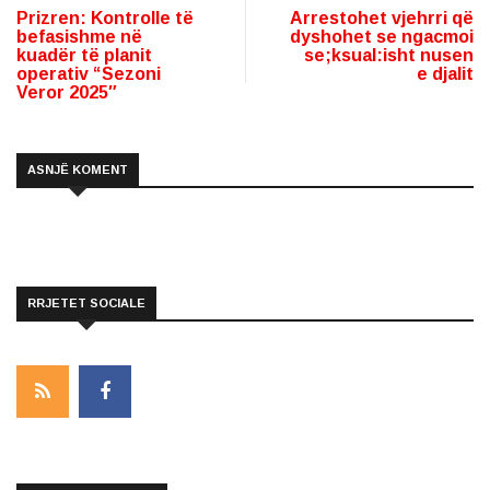
Prizren: Kontrolle të
Arrestohet vjehrri që
befasishme në
dyshohet se ngacmoi
kuadër të planit
se;ksual:isht nusen
operativ “Sezoni
e djalit
Veror 2025″
ASNJË KOMENT
RRJETET SOCIALE