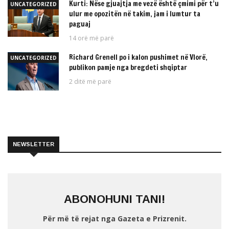
Kurti: Nëse gjuajtja me vezë është çmimi për t’u
UNCATEGORIZED
ulur me opozitën në takim, jam i lumtur ta
paguaj
14 orë më parë
Richard Grenell po i kalon pushimet në Vlorë,
UNCATEGORIZED
publikon pamje nga bregdeti shqiptar
2 ditë më parë
NEWSLETTER
ABONOHUNI TANI!
Për më të rejat nga Gazeta e Prizrenit.