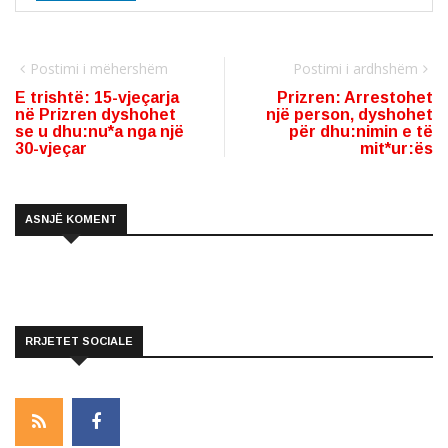
Postimi i mëhershëm
Postimi i ardhshëm
E trishtë: 15-vjeçarja
Prizren: Arrestohet
në Prizren dyshohet
një person, dyshohet
se u dhu:nu*a nga një
për dhu:nimin e të
30-vjeçar
mit*ur:ës
ASNJË KOMENT
RRJETET SOCIALE