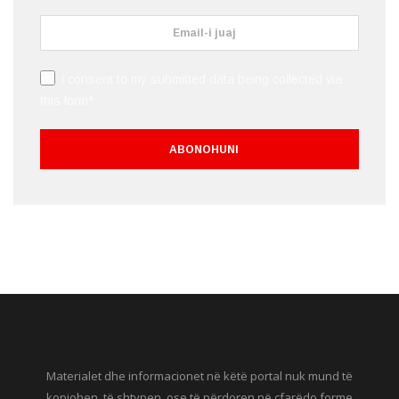
I consent to my submitted data being collected via
this form*
Materialet dhe informacionet në këtë portal nuk mund të
kopjohen, të shtypen, ose të përdoren në çfarëdo forme