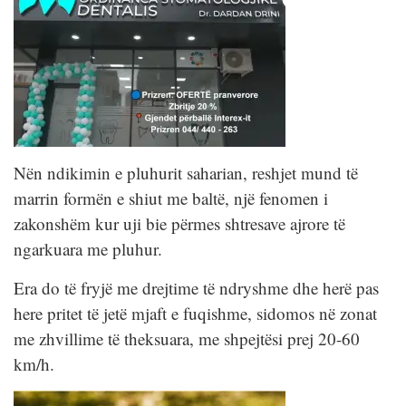
Nën ndikimin e pluhurit saharian, reshjet mund të
marrin formën e shiut me baltë, një fenomen i
zakonshëm kur uji bie përmes shtresave ajrore të
ngarkuara me pluhur.
Era do të fryjë me drejtime të ndryshme dhe herë pas
here pritet të jetë mjaft e fuqishme, sidomos në zonat
me zhvillime të theksuara, me shpejtësi prej 20-60
km/h.