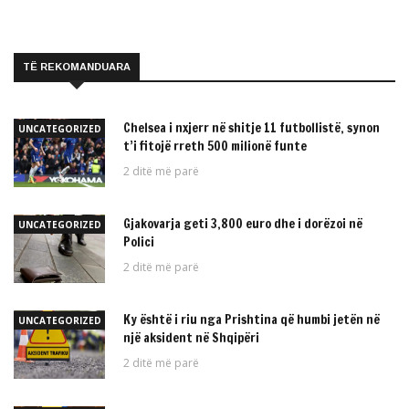
TË REKOMANDUARA
Chelsea i nxjerr në shitje 11 futbollistë, synon
UNCATEGORIZED
t’i fitojë rreth 500 milionë funte
2 ditë më parë
Gjakovarja geti 3,800 euro dhe i dorëzoi në
UNCATEGORIZED
Polici
2 ditë më parë
Ky është i riu nga Prishtina që humbi jetën në
UNCATEGORIZED
një aksident në Shqipëri
2 ditë më parë