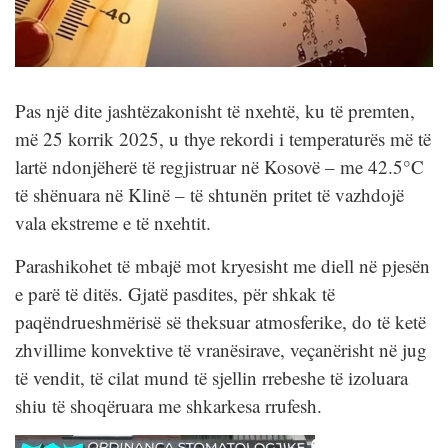
Pas një dite jashtëzakonisht të nxehtë, ku të premten,
më 25 korrik 2025, u thye rekordi i temperaturës më të
lartë ndonjëherë të regjistruar në Kosovë – me 42.5°C
të shënuara në Klinë – të shtunën pritet të vazhdojë
vala ekstreme e të nxehtit.
Parashikohet të mbajë mot kryesisht me diell në pjesën
e parë të ditës. Gjatë pasdites, për shkak të
paqëndrueshmërisë së theksuar atmosferike, do të ketë
zhvillime konvektive të vranësirave, veçanërisht në jug
të vendit, të cilat mund të sjellin rrebeshe të izoluara
shiu të shoqëruara me shkarkesa rrufesh.