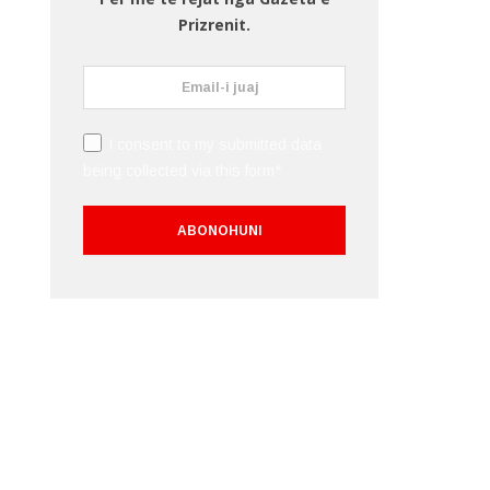
Prizrenit.
I consent to my submitted data
being collected via this form*