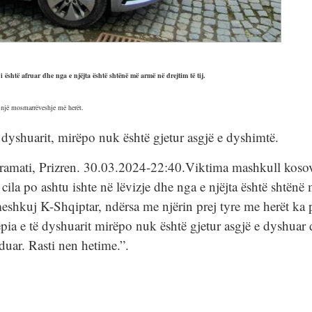
i është afruar dhe nga e njëjta është shtënë më armë në drejtim të tij.
r një mosmarrëveshje më herët.
të dyshuarit, mirëpo nuk është gjetur asgjë e dyshimtë.
, Prizren. 30.03.2024-22:40.Viktima mashkull kosovar k
 e cila po ashtu ishte në lëvizje dhe nga e njëjta është shtënë
meshkuj K-Shqiptar, ndërsa me njërin prej tyre me herët ka
tëpia e të dyshuarit mirëpo nuk është gjetur asgjë e dyshuar
duar. Rasti nen hetime.”.