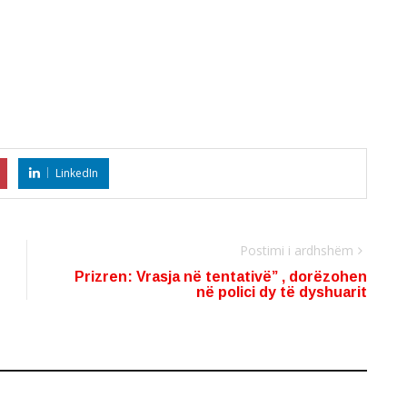
LinkedIn
Postimi i ardhshëm
Prizren: Vrasja në tentativë” , dorëzohen
në polici dy të dyshuarit