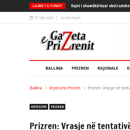
Ky është i riu nga Prishtina që h
LAJMET E FUNDIT
07-08-2026
Rreth Nesh
BALLINA
PRIZREN
RAJONALE
E
Ballina
Kryesore
,
Prizren
Prizren: Vrasje në tenta
KRYESORE
PRIZREN
Prizren: Vrasje në tentativë