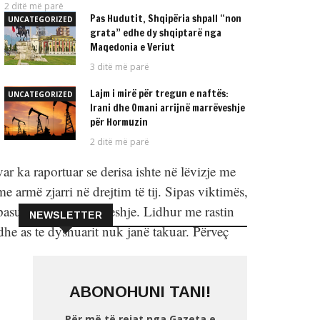
2 ditë më parë
Pas Hudutit, Shqipëria shpall “non
UNCATEGORIZED
grata” edhe dy shqiptarë nga
Maqedonia e Veriut
3 ditë më parë
Lajm i mirë për tregun e naftës:
UNCATEGORIZED
Irani dhe Omani arrijnë marrëveshje
për Hormuzin
2 ditë më parë
a raportuar se derisa ishte në lëvizje me
 me armë zjarri në drejtim të tij. Sipas viktimës,
 pasur një mosmarrëveshje. Lidhur me rastin
NEWSLETTER
 dhe as te dyshuarit nuk janë takuar. Përveç
ABONOHUNI TANI!
Për më të rejat nga Gazeta e