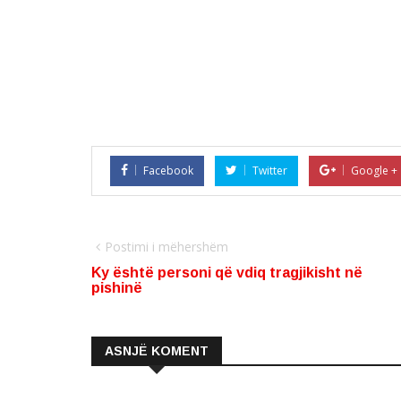
Facebook
Twitter
Google +
Postimi i mëhershëm
Ky është personi që vdiq tragjikisht në
pishinë
ASNJË KOMENT