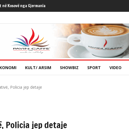
umbi jetën në një aksident në Shqipëri
KONOMI
KULT/ ARSIM
SHOWBIZ
SPORT
VIDEO
tivë, Policia jep detaje
, Policia jep detaje