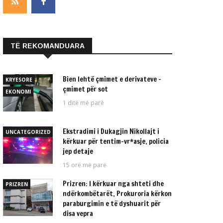
TË REKOMANDUARA
Bien lehtë çmimet e derivateve –
KRYESORE
çmimet për sot
EKONOMI
1 ditë më parë
Ekstradimi i Dukagjin Nikollajt i
UNCATEGORIZED
kërkuar për tentim-vr*asje, policia
jep detaje
15 orë më parë
Prizren: I kërkuar nga shteti dhe
PRIZREN
ndërkombëtarët, Prokuroria kërkon
paraburgimin e të dyshuarit për
disa vepra