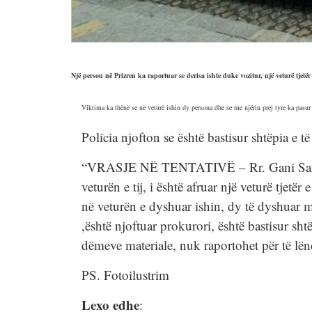
Një person në Prizren ka raportuar se derisa ishte duke vozitur, një veturë tjetër 
Viktima ka thënë se në veturë ishin dy persona dhe se me njërin prej tyre ka pasu
Policia njofton se është bastisur shtëpia e 
“VRASJE NË TENTATIVË – Rr. Gani Saramati
veturën e tij, i është afruar një veturë tjetër
në veturën e dyshuar ishin, dy të dyshuar 
,është njoftuar prokurori, është bastisur sh
dëmeve materiale, nuk raportohet për të lën
PS. Fotoilustrim
Lexo edhe
: