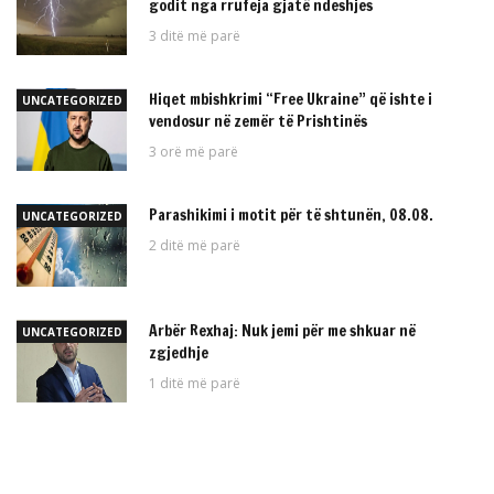
godit nga rrufeja gjatë ndeshjes
3 ditë më parë
Hiqet mbishkrimi “Free Ukraine” që ishte i
UNCATEGORIZED
vendosur në zemër të Prishtinës
3 orë më parë
Parashikimi i motit për të shtunën, 08.08.
UNCATEGORIZED
2 ditë më parë
Arbër Rexhaj: Nuk jemi për me shkuar në
UNCATEGORIZED
zgjedhje
1 ditë më parë