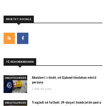
RRJETET SOCIALE
TË REKOMANDUARA
Aksident i rëndë, në Gjakovë lëndohen nëntë
UNCATEGORIZED
persona
2 ditë më parë
Tragjedi në futboll: 24-vjeçari humb jetën pasi u
UNCATEGORIZED