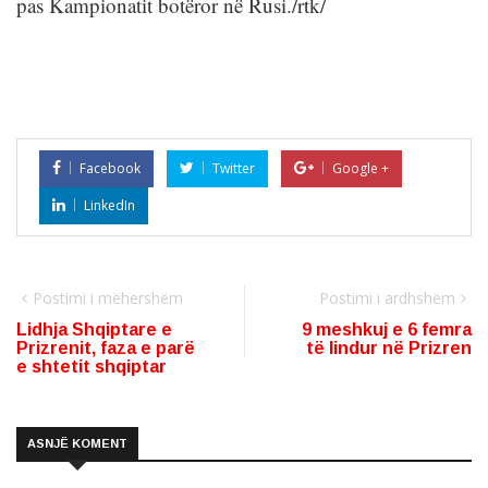
pas Kampionatit botëror në Rusi./rtk/
Facebook
Twitter
Google +
LinkedIn
Postimi i mëhershëm
Postimi i ardhshëm
Lidhja Shqiptare e
9 meshkuj e 6 femra
Prizrenit, faza e parë
të lindur në Prizren
e shtetit shqiptar
ASNJË KOMENT