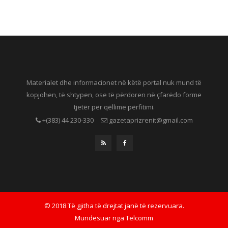
Materialet dhe informacionet në këtë portal nuk mund të
kopjohen, të shtypen, ose të përdoren në çfarëdo forme
tjetër për qëllime përfitimi.
+(383) 44 230-330
gazetaprizrenit@gmail.com
© 2018 Të gjitha të drejtat janë të rezervuara.
Mundësuar nga
Telcomm