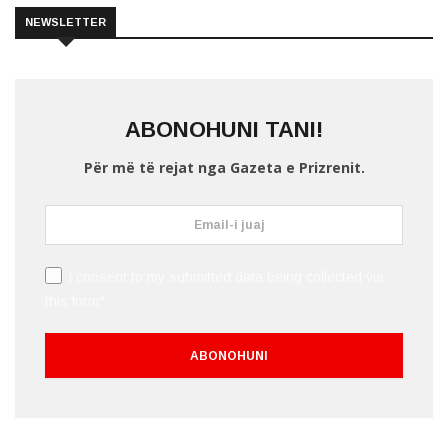
NEWSLETTER
ABONOHUNI TANI!
Për më të rejat nga Gazeta e Prizrenit.
I consent to my submitted data being collected via
this form*