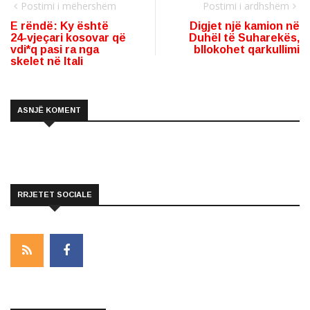
Postimi i mëhershëm
Postimi i ardhshëm
E rëndë: Ky është
Digjet një kamion në
24-vjeçari kosovar që
Duhël të Suharekës,
vdi*q pasi ra nga
bllokohet qarkullimi
skelet në Itali
ASNJË KOMENT
RRJETET SOCIALE