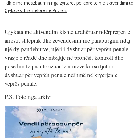
lidhje me moszbatimin nga zyrtarët policorë të një aktvendimi të
Gjykatës Themelore në Prizren.
Gjykata me aktvendim kishte urdhëruar ndërprerjen e
arrestit shtëpiak dhe zëvendësimi me paraburgim ndaj
një dy pandehurve, njëri i dyshuar për veprën penale
vrasje e rëndë dhe mbajtje në pronësi, kontroll dhe
posedim të paautorizuar të armëve kurse tjetri i
dyshuar për veprën penale ndihmë në kryerjen e
veprës penale.
P.S. Foto nga arkivi