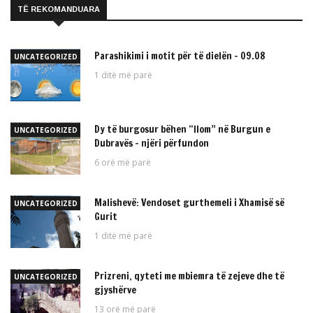
TË REKOMANDUARA
Parashikimi i motit për të dielën – 09.08
UNCATEGORIZED
1 ditë më parë
Dy të burgosur bëhen “llom” në Burgun e
UNCATEGORIZED
Dubravës – njëri përfundon
6 orë më parë
Malishevë: Vendoset gurthemeli i Xhamisë së
UNCATEGORIZED
Gurit
1 ditë më parë
Prizreni, qyteti me mbiemra të zejeve dhe të
UNCATEGORIZED
gjyshërve
13 orë më parë