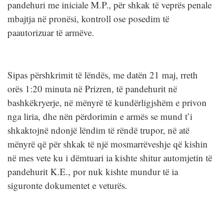
pandehuri me iniciale M.P., për shkak të veprës penale
mbajtja në pronësi, kontroll ose posedim të
paautorizuar të armëve.
Sipas përshkrimit të lëndës, me datën 21 maj, rreth
orës 1:20 minuta në Prizren, të pandehurit në
bashkëkryerje, në mënyrë të kundërligjshëm e privon
nga liria, dhe nën përdorimin e armës se mund t’i
shkaktojnë ndonjë lëndim të rëndë trupor, në atë
mënyrë që për shkak të një mosmarrëveshje që kishin
në mes vete ku i dëmtuari ia kishte shitur automjetin të
pandehurit K.E., por nuk kishte mundur të ia
siguronte dokumentet e veturës.