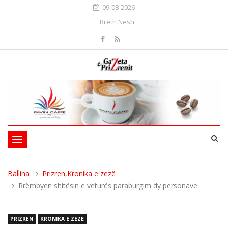
09-08-2026
Rreth Nesh
Toggle
navigation
Ballina
Prizren
,
Kronika e zezë
Rrëmbyen shitësin e veturës paraburgim dy personave
PRIZREN
KRONIKA E ZEZË