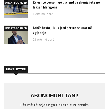
Ky është personi që u gjend pa shenja jete në
UNCATEGORIZED
lagjen Marigona
1 ditë më parë
Arbër Rexhaj: Nuk jemi për me shkuar në
UNCATEGORIZED
zgjedhje
21 orë më parë
NEWSLETTER
ABONOHUNI TANI!
Për më të rejat nga Gazeta e Prizrenit.