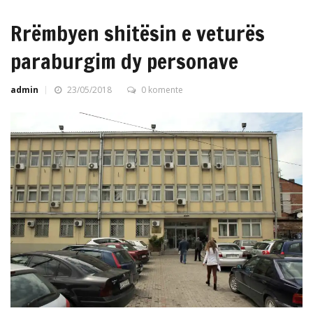
Rrëmbyen shitësin e veturës
paraburgim dy personave
admin
23/05/2018
0 komente