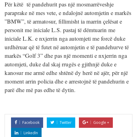
Për këtë të pandehurit pas një mosmarrëveshje
paraprake në mes vete, e ndalojnë automjetin e markës
”BMW”, të armatosur, fillimisht ia marrin çelësat e
personit me iniciale L.S. pastaj të dëmtuarin me
iniciale L.K. e nxjerrin nga automjeti me forcë duke
urdhëruar që të futet në automjetin e të pandehurve të
markës “Golf 3” dhe pas një momenti e nxjerrin nga
automjeti, duke dal skaj rrugës e gjithnjë duke e
kanosur me armë edhe shtënë dy herë në ajër, për një
moment arrin policia dhe e arrestojnë të pandehurin e
parë dhe më pas edhe të dytin.
Facebook
Twitter
Google +
LinkedIn