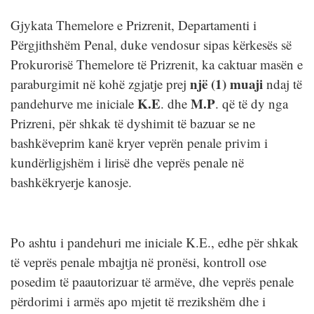
Gjykata Themelore e Prizrenit, Departamenti i
Përgjithshëm Penal, duke vendosur sipas kërkesës së
Prokurorisë Themelore të Prizrenit, ka caktuar masën e
një (1)
muaji
paraburgimit në kohë zgjatje prej
ndaj të
K.E
M.P
pandehurve me iniciale
. dhe
. që të dy nga
Prizreni, për shkak të dyshimit të bazuar se ne
bashkëveprim kanë kryer veprën penale privim i
kundërligjshëm i lirisë dhe veprës penale në
bashkëkryerje kanosje.
Po ashtu i pandehuri me iniciale K.E., edhe për shkak
të veprës penale mbajtja në pronësi, kontroll ose
posedim të paautorizuar të armëve, dhe veprës penale
përdorimi i armës apo mjetit të rrezikshëm dhe i