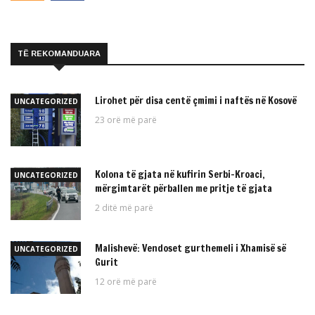
TË REKOMANDUARA
Lirohet për disa centë çmimi i naftës në Kosovë
UNCATEGORIZED
23 orë më parë
Kolona të gjata në kufirin Serbi–Kroaci,
UNCATEGORIZED
mërgimtarët përballen me pritje të gjata
2 ditë më parë
Malishevë: Vendoset gurthemeli i Xhamisë së
UNCATEGORIZED
Gurit
12 orë më parë