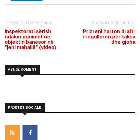
Postimi i mëhershëm
Postimi i ardhshëm
Inspektorati sërish
Prizreni harton draft-
ndalon punimet në
rregulloren për taksa
objektin banesor në
dhe gjoba
”jeni mahallë” (video)
ASNJË KOMENT
RRJETET SOCIALE