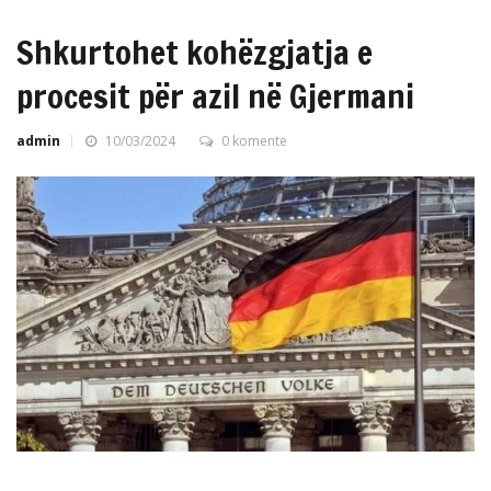
Shkurtohet kohëzgjatja e
procesit për azil në Gjermani
admin
10/03/2024
0 komente