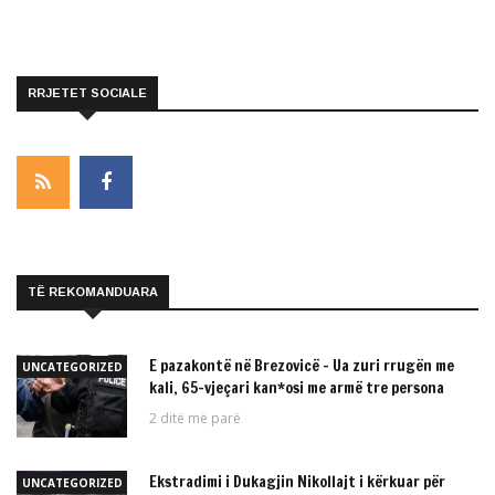
RRJETET SOCIALE
TË REKOMANDUARA
E pazakontë në Brezovicë – Ua zuri rrugën me
UNCATEGORIZED
kali, 65-vjeçari kan*osi me armë tre persona
2 ditë më parë
Ekstradimi i Dukagjin Nikollajt i kërkuar për
UNCATEGORIZED