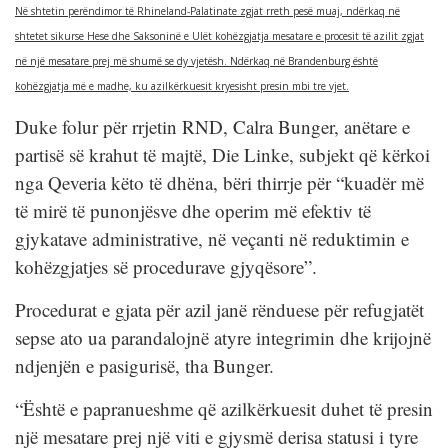
Në shtetin perëndimor të Rhineland-Palatinate zgjat rreth pesë muaj, ndërkaq në
shtetet sikurse Hese dhe Saksoninë e Ulët kohëzgjatja mesatare e procesit të azilit zgjat
në një mesatare prej më shumë se dy vjetësh. Ndërkaq në Brandenburg është
kohëzgjatja më e madhe, ku azilkërkuesit kryesisht presin mbi tre vjet.
Duke folur për rrjetin RND, Calra Bunger, anëtare e
partisë së krahut të majtë, Die Linke, subjekt që kërkoi
nga Qeveria këto të dhëna, bëri thirrje për “kuadër më
të mirë të punonjësve dhe operim më efektiv të
gjykatave administrative, në veçanti në reduktimin e
kohëzgjatjes së procedurave gjyqësore”.
Procedurat e gjata për azil janë rënduese për refugjatët
sepse ato ua parandalojnë atyre integrimin dhe krijojnë
ndjenjën e pasigurisë, tha Bunger.
“Është e papranueshme që azilkërkuesit duhet të presin
një mesatare prej një viti e gjysmë derisa statusi i tyre