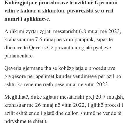
Kohëzgjatja e procedurave të azilit në Gjermani
vitin e kaluar u shkurtua, pavarësisht se u rrit
numri i aplikimeve.
Aplikimi zyrtar zgjati mesatarisht 6.8 muaj më 2023,
krahasuar me 7.6 muaj në vitin paraprak, sipas të
dhënave të Qeverisë të prezantuara gjatë pyetjeve
parlamentare.
Qeveria gjermane tha se kohëzgjatja e procedurave
gjyqësore për apelimet kundër vendimeve për azil po
ashtu ka rënë me rreth pesë muaj në vitin 2023.
Megjithatë, duke zgjatur mesatarisht prej 20.7 muajsh,
krahasuar me 26 muaj në vitin 2022, i gjithë procesi i
azilit është ende i gjatë dhe dallon shumë në vende të
ndryshme të shtetit.