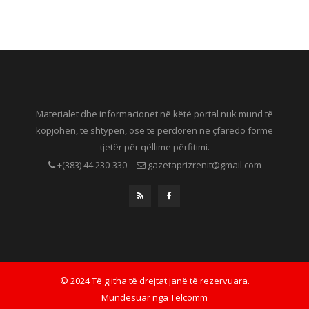
Materialet dhe informacionet në këtë portal nuk mund të
kopjohen, të shtypen, ose të përdoren në çfarëdo forme
tjetër për qëllime përfitimi.
+(383) 44 230-330
gazetaprizrenit@gmail.com
© 2024 Të gjitha të drejtat janë të rezervuara.
Mundësuar nga
Telcomm