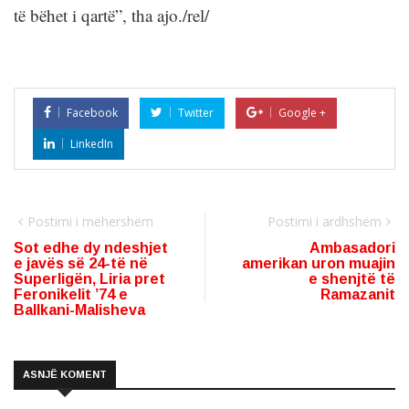
të bëhet i qartë”, tha ajo./rel/
Facebook
Twitter
Google +
LinkedIn
Postimi i mëhershëm
Postimi i ardhshëm
Sot edhe dy ndeshjet
Ambasadori
e javës së 24-të në
amerikan uron muajin
Superligën, Liria pret
e shenjtë të
Feronikelit ’74 e
Ramazanit
Ballkani-Malisheva
ASNJË KOMENT