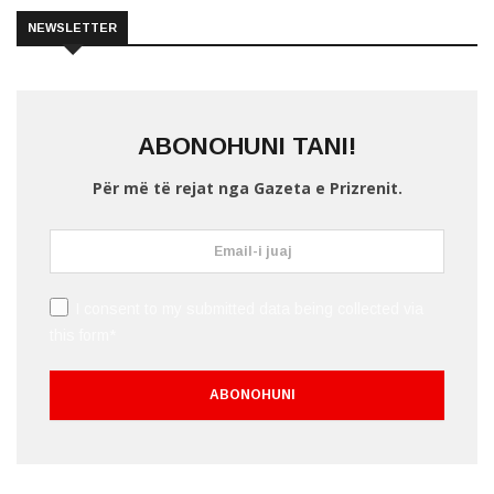
NEWSLETTER
ABONOHUNI TANI!
Për më të rejat nga Gazeta e Prizrenit.
I consent to my submitted data being collected via
this form*