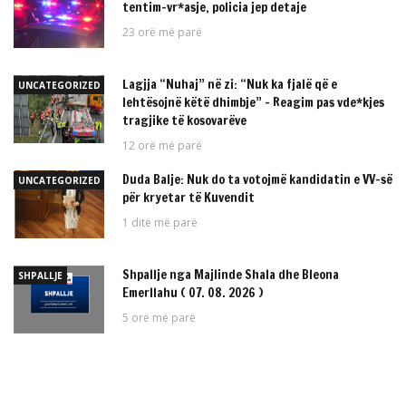
tentim-vr*asje, policia jep detaje
23 orë më parë
Lagjja “Nuhaj” në zi: “Nuk ka fjalë që e
UNCATEGORIZED
lehtësojnë këtë dhimbje” – Reagim pas vde*kjes
tragjike të kosovarëve
12 orë më parë
Duda Balje: Nuk do ta votojmë kandidatin e VV-së
UNCATEGORIZED
për kryetar të Kuvendit
1 ditë më parë
Shpallje nga Majlinde Shala dhe Bleona
SHPALLJE
Emerllahu ( 07. 08. 2026 )
5 orë më parë