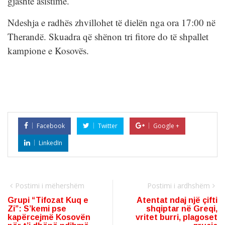
gjashtë asistime.
Ndeshja e radhës zhvillohet të dielën nga ora 17:00 në
Therandë. Skuadra që shënon tri fitore do të shpallet
kampione e Kosovës.
Facebook
Twitter
Google +
LinkedIn
Postimi i mëhershëm
Postimi i ardhshëm
Grupi “Tifozat Kuq e
Atentat ndaj një çifti
Zi”: S’kemi pse
shqiptar në Greqi,
kapërcejmë Kosovën
vritet burri, plagoset