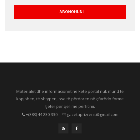
Materialet dhe informacionet në këtë portal nuk mund të
kopjohen, të shtypen, ose të përdoren në çfarëdo forme
tjetër për qëllime përfitimi.
+(383) 44 230-330
gazetaprizrenit@gmail.com