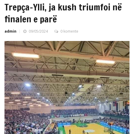
Trepça-Ylli, ja kush triumfoi në
finalen e parë
admin
09/05/2024
0 komente