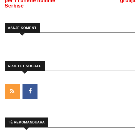
për t’i dhënë ndihmë
gruaja
Serbisë
ASNJË KOMENT
RRJETET SOCIALE
TË REKOMANDUARA