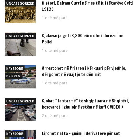
Histori: Bajram Curri në mes të luftëtarëve ( viti
UNCATEGORIZED
1912 )
1 ditë më parë
Gjakovarja geti 3,800 euro dhe i dorëzoi në
UNCATEGORIZED
Polici
1 ditë më parë
Arrestohet në Prizren i kërkuari për vjedhje,
KRYESORE
dërgohet në vuajtje të dënimit
PRIZREN
1 ditë më parë
Gjobat “fantazmë” të shqiptuara në Shqipëri,
UNCATEGORIZED
kosovarët i zbulojnë vetëm në kufi ( VIDEO )
2 ditë më parë
Lirohet nafta – çmimi i derivateve për sot
KRYESORE