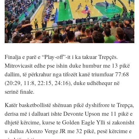
Finalja e parë e “Play-off”-it i ka takuar Trepçës.
Mitrovicasit edhe pse ishin duke humbur me 13 pikë
dallim, të përkrahur nga tifozët kanë triumfuar 77:68
(20:29, 11:8, 22:15, 24:16), duke udhëhequr në
serinë finale.
Katër basketbollistë shënuan pikë dyshifrore te Trepça,
derisa më i dalluari ishte Devonte Upson me 11 pikë e
dhjetë kërcime, kurse te Golden Eagle Ylli si zakonisht
u dallua Alonzo Verge JR me 32 pikë, pesë kërcime e