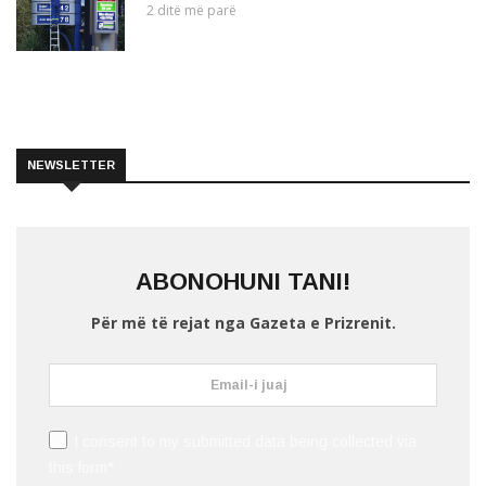
2 ditë më parë
NEWSLETTER
ABONOHUNI TANI!
Për më të rejat nga Gazeta e Prizrenit.
I consent to my submitted data being collected via
this form*