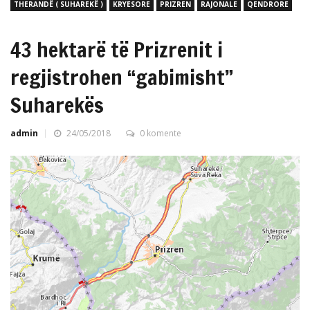
THERANDË ( SUHAREKË )
KRYESORE
PRIZREN
RAJONALE
QENDRORE
43 hektarë të Prizrenit i
regjistrohen “gabimisht”
Suharekës
admin
24/05/2018
0 komente