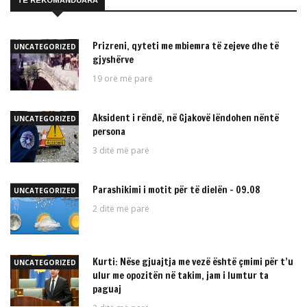
TË REKOMANDUARA
Prizreni, qyteti me mbiemra të zejeve dhe të
UNCATEGORIZED
gjyshërve
19 orë më parë
Aksident i rëndë, në Gjakovë lëndohen nëntë
UNCATEGORIZED
persona
3 ditë më parë
Parashikimi i motit për të dielën – 09.08
UNCATEGORIZED
2 ditë më parë
Kurti: Nëse gjuajtja me vezë është çmimi për t’u
UNCATEGORIZED
ulur me opozitën në takim, jam i lumtur ta
paguaj