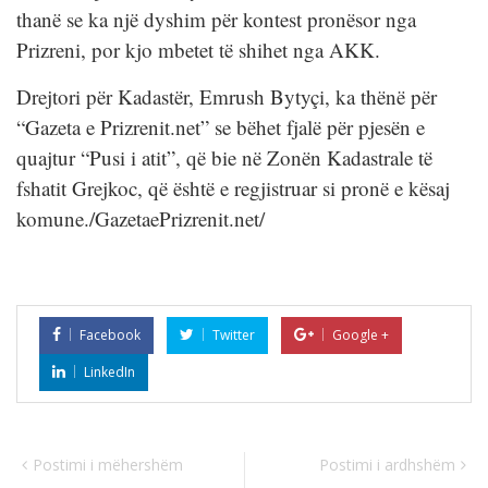
thanë se ka një dyshim për kontest pronësor nga
Prizreni, por kjo mbetet të shihet nga AKK.
Drejtori për Kadastër, Emrush Bytyçi, ka thënë për
“Gazeta e Prizrenit.net” se bëhet fjalë për pjesën e
quajtur “Pusi i atit”, që bie në Zonën Kadastrale të
fshatit Grejkoc, që është e regjistruar si pronë e kësaj
komune./GazetaePrizrenit.net/
Facebook
Twitter
Google +
LinkedIn
Postimi i mëhershëm
Postimi i ardhshëm