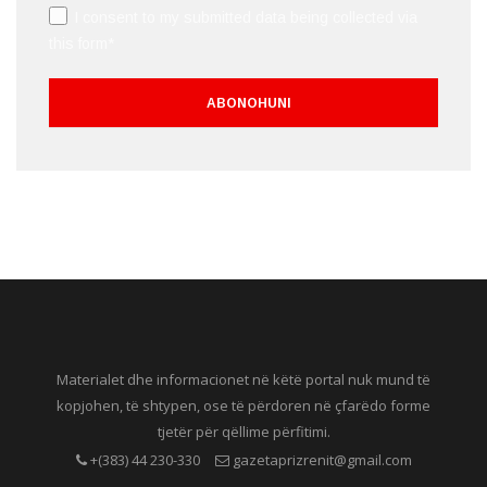
I consent to my submitted data being collected via
this form*
Materialet dhe informacionet në këtë portal nuk mund të
kopjohen, të shtypen, ose të përdoren në çfarëdo forme
tjetër për qëllime përfitimi.
+(383) 44 230-330
gazetaprizrenit@gmail.com