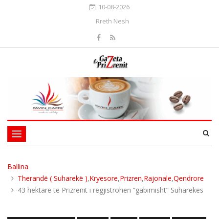
10-08-2026
Rreth Nesh
Toggle
navigation
Ballina
Therandë ( Suharekë )
,
Kryesore
,
Prizren
,
Rajonale
,
Qendrore
43 hektarë të Prizrenit i regjistrohen “gabimisht” Suharekës