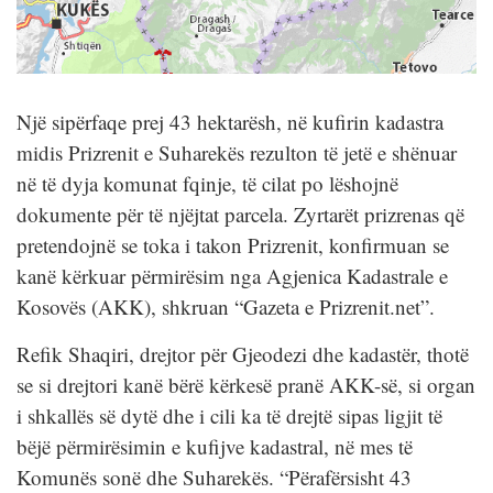
Një sipërfaqe prej 43 hektarësh, në kufirin kadastra
midis Prizrenit e Suharekës rezulton të jetë e shënuar
në të dyja komunat fqinje, të cilat po lëshojnë
dokumente për të njëjtat parcela. Zyrtarët prizrenas që
pretendojnë se toka i takon Prizrenit, konfirmuan se
kanë kërkuar përmirësim nga Agjenica Kadastrale e
Kosovës (AKK), shkruan “Gazeta e Prizrenit.net”.
Refik Shaqiri, drejtor për Gjeodezi dhe kadastër, thotë
se si drejtori kanë bërë kërkesë pranë AKK-së, si organ
i shkallës së dytë dhe i cili ka të drejtë sipas ligjit të
bëjë përmirësimin e kufijve kadastral, në mes të
Komunës sonë dhe Suharekës. “Përafërsisht 43