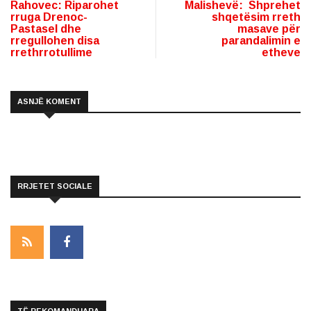
Rahovec: Riparohet
Malishevë: Shprehet
rruga Drenoc-
shqetësim rreth
Pastasel dhe
masave për
rregullohen disa
parandalimin e
rrethrrotullime
etheve
ASNJË KOMENT
RRJETET SOCIALE