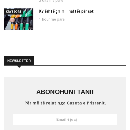
2 ditë më parë
Ky është çmimi i naftës për sot
KRYESORE
1 hour më parë
NEWSLETTER
ABONOHUNI TANI!
Për më të rejat nga Gazeta e Prizrenit.