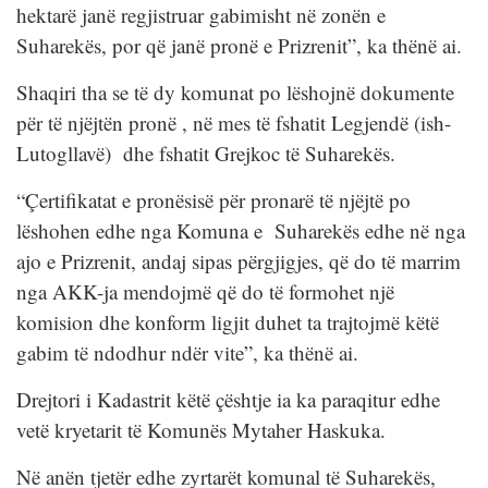
hektarë janë regjistruar gabimisht në zonën e
Suharekës, por që janë pronë e Prizrenit”, ka thënë ai.
Shaqiri tha se të dy komunat po lëshojnë dokumente
për të njëjtën pronë , në mes të fshatit Legjendë (ish-
Lutogllavë) dhe fshatit Grejkoc të Suharekës.
“Çertifikatat e pronësisë për pronarë të njëjtë po
lëshohen edhe nga Komuna e Suharekës edhe në nga
ajo e Prizrenit, andaj sipas përgjigjes, që do të marrim
nga AKK-ja mendojmë që do të formohet një
komision dhe konform ligjit duhet ta trajtojmë këtë
gabim të ndodhur ndër vite”, ka thënë ai.
Drejtori i Kadastrit këtë çështje ia ka paraqitur edhe
vetë kryetarit të Komunës Mytaher Haskuka.
Në anën tjetër edhe zyrtarët komunal të Suharekës,