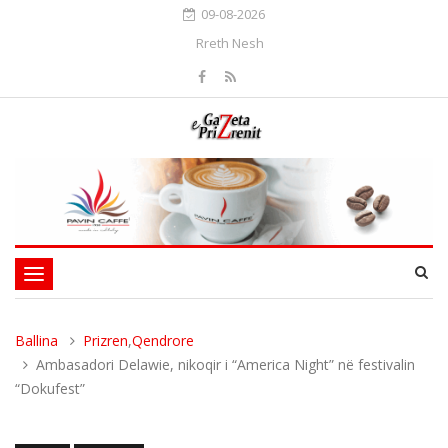
09-08-2026
Rreth Nesh
Toggle
navigation
Ballina
Prizren
,
Qendrore
Ambasadori Delawie, nikoqir i “America Night” në festivalin
“Dokufest”