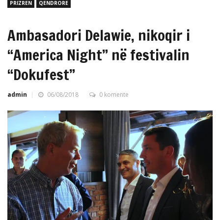
PRIZREN
QENDRORE
Ambasadori Delawie, nikoqir i
“America Night” në festivalin
“Dokufest”
admin
06/08/2018
0 komente