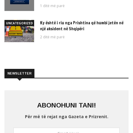
1 ditë më parë
Ky është i riu nga Prishtina që humbi jetën në
UNCATEGORIZED
një aksident në Shqipëri
2 ditë më parë
NEWSLETTER
ABONOHUNI TANI!
Për më të rejat nga Gazeta e Prizrenit.