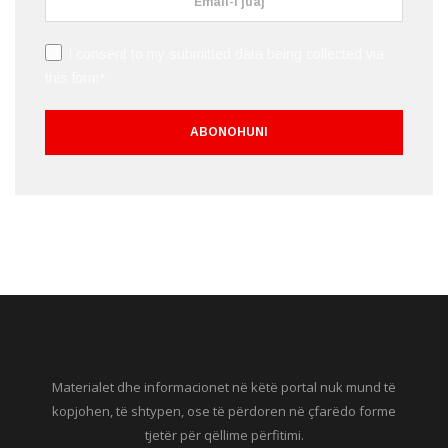
I consent to my submitted data being collected via
this form*
Materialet dhe informacionet në këtë portal nuk mund të
kopjohen, të shtypen, ose të përdoren në çfarëdo forme
tjetër për qëllime përfitimi.