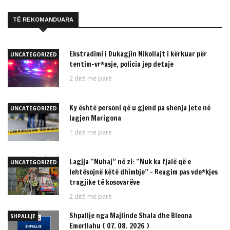
TË REKOMANDUARA
Ekstradimi i Dukagjin Nikollajt i kërkuar për
UNCATEGORIZED
tentim-vr*asje, policia jep detaje
2 ditë më parë
Ky është personi që u gjend pa shenja jete në
UNCATEGORIZED
lagjen Marigona
1 ditë më parë
Lagjja “Nuhaj” në zi: “Nuk ka fjalë që e
UNCATEGORIZED
lehtësojnë këtë dhimbje” – Reagim pas vde*kjes
tragjike të kosovarëve
2 ditë më parë
Shpallje nga Majlinde Shala dhe Bleona
SHPALLJE
Emerllahu ( 07. 08. 2026 )