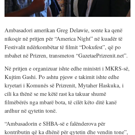
Ambasadori amerikan Greg Delawie, sonte ka qenë
nikoqir në pritjen për “America Night” në kuadër të
Festivalit ndërkombëtar të filmit “Dokufest”, që po
mbahet në Prizren, transmeton “GazetaePrizrenit.net”.
Në pritjen e organizuar ishte edhe ministri i MKRS-së,
Kujtim Gashi. Po ashtu pjesw e takimit ishte edhe
kryetari i Komunës së Prizrenit, Mytaher Haskuka, i
cili ka thënë se me këtë rast ka takuar shumë
filmëbërës nga mbarë bota, të cilët këto ditë kanë
ardhur në qytetin tonë.
“Ambasadorin e SHBA-së e falënderova për
kontributin që ka dhënë për qytetin dhe vendin tone”,