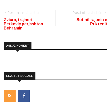
Postimi i mëhershëm
Postimi i ardhshëm
Zvicra, trajneri
Sot në rajonin e
Petkoviç përjashton
Prizrenit
Behramin
ASNJË KOMENT
RRJETET SOCIALE