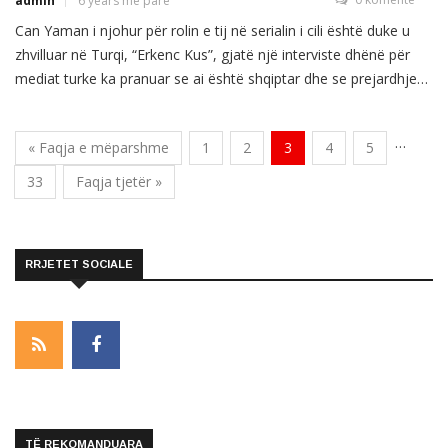
admin
6 years më parë
Can Yaman i njohur për rolin e tij në serialin i cili është duke u
zhvilluar në Turqi, “Erkenc Kus”, gjatë një interviste dhënë për
mediat turke ka pranuar se ai është shqiptar dhe se prejardhjen
e ka nga Maqedonia. Yaman i cili në këtë serial luan krahas
aktores së njohur turke, Demet Ozdemir u […]
…
« Faqja e mëparshme
1
2
3
4
5
33
Faqja tjetër »
RRJETET SOCIALE
TË REKOMANDUARA