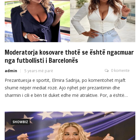
Moderatorja kosovare thotë se është ngacmuar
nga futbollisti i Barcelonës
0 komente
admin
5 years më parë
Prezantuesja e sportit, Elmira Sadrija, po komentohet mjaft
shumë nëpër mediat rozë. Ajo njihet për prezantimin dhe
sharmin i cili e bën të duket edhe më atraktive. Por, a është
ngacmuar ndonjëherë nga ndonjë fytyrë publike, ajo rrëfen për
herë të parë gjatë emisionit ‘’Libero me Resul Sinanin’’
‘’Ngacmimi i fundit ka qenë në shtator […]
SHOWBIZ