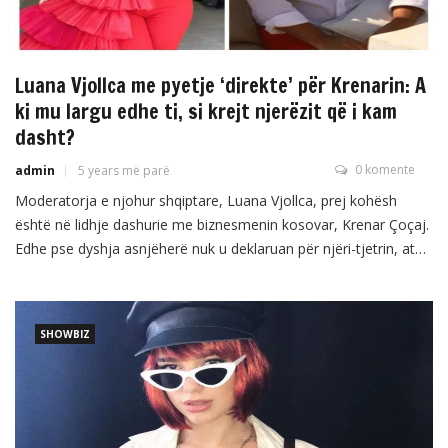
Luana Vjollca me pyetje ‘direkte’ për Krenarin: A
ki mu largu edhe ti, si krejt njerëzit që i kam
dasht?
0 komente
admin
5 years më parë
Moderatorja e njohur shqiptare, Luana Vjollca, prej kohësh
është në lidhje dashurie me biznesmenin kosovar, Krenar Çoçaj.
Edhe pse dyshja asnjëherë nuk u deklaruan për njëri-tjetrin, ata
shumë shpesh u kapën mat, shkruan GazetaBlic. Së fundi, Luana
Vjollca ka postuar një fotografi ku gjithë vëmendjen e mori
mbishkrimi. “A ki mu largu edhe ti, si […]
SHOWBIZ