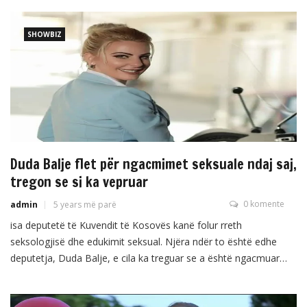
SHOWBIZ
Duda Balje flet për ngacmimet seksuale ndaj saj,
tregon se si ka vepruar
0 komente
admin
5 years më parë
isa deputetë të Kuvendit të Kosovës kanë folur rreth
seksologjisë dhe edukimit seksual. Njëra ndër to është edhe
deputetja, Duda Balje, e cila ka treguar se a është ngacmuar
ndonjëherë seksualisht dhe se si ka reaguar në rrethana të tilla.
Balje tha se secila femër në Kosovë të paktën një herë ka pasur