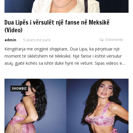
Dua Lipës i vërsulët një fanse në Meksikë
(Video)
0 komente
admin
5 years më parë
Këngëtarja me origjinë shqiptare, Dua Lipa, ka përjetuar një
moment të sikletshëm në Meksikë. Një fanse i është vërsulur
asaj, gjatë kohës sa ishte duke hyrë në veturë. Sipas videos e
cila tashmë po qarkullon nëpër media sociale, shihet se sigurimi
i Lipës ka reaguar. Dua Lipa së fundi ka fituar çmimin Grammy
për albumin […]
SHOWBIZ