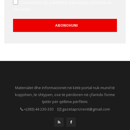
I consent to my submitted data being collected via
this form*
Materialet dhe informacionet në këtë portal nuk mund të
kopjohen, të shtypen, ose të përdoren në çfarëdo forme
tjetër për qëllime përfitimi.
+(383) 44 230-330
gazetaprizrenit@gmail.com