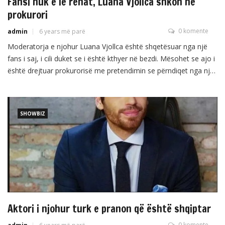
Fansi nuk e lë rehat, Luana Vjollca shkon në
prokurori
0 komente
admin
6 years më parë
Moderatorja e njohur Luana Vjollca është shqetësuar nga një
fans i saj, i cili duket se i është kthyer në bezdi. Mësohet se ajo i
është drejtuar prokurorisë me pretendimin se përndiqet nga një
person që do të komunikojë me të. Përndjekja vazhdon prej tre
muajsh, por së fundmi duket se është bërë më shqetësuese. […]
SHOWBIZ
Aktori i njohur turk e pranon që është shqiptar
0 komente