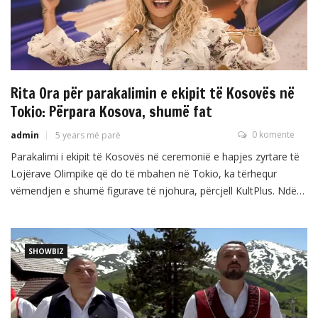
Rita Ora për parakalimin e ekipit të Kosovës në
Tokio: Përpara Kosova, shumë fat
0 komente
admin
5 years më parë
Parakalimi i ekipit të Kosovës në ceremonië e hapjes zyrtare të
Lojërave Olimpike që do të mbahen në Tokio, ka tërhequr
vëmendjen e shumë figurave të njohura, përcjell KultPlus. Ndër
këto figura, ka qenë edhe këngëtarja shqiptare me famë
botërore, Rita Ora e cila ka shpërndarë postimin e presidentes
Osmani. ”Përpara Kosova… Shumë fat”, ka […]
SHOWBIZ