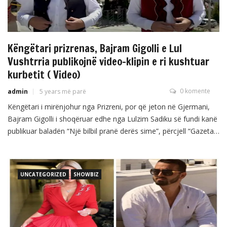
Këngëtari prizrenas, Bajram Gigolli e Lul
Vushtrria publikojnë video-klipin e ri kushtuar
kurbetit ( Video)
0 komente
admin
5 years më parë
Këngëtari i mirënjohur nga Prizreni, por që jeton në Gjermani,
Bajram Gigolli i shoqëruar edhe nga Lulzim Sadiku së fundi kanë
publikuar baladën “Një bilbil pranë derës sime”, përcjell “Gazeta
e Prizrenit”. Gigolli dhe grupi i tij “Trio Band” tashmë janë nga
më të pëlqyerit e muzikës popullore dhe të dasmave. Kohët e
fundit, ata […]
UNCATEGORIZED
SHOWBIZ