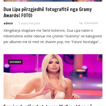
Dua Lipa përzgjedhë fotografitë nga Gramy
Awards( FOTO)
0 komente
admin
5 years më parë
Këngëtarja shqiptare me famë botërore, Dua Lipa natën e
mbrëmshme është nderuar me çmimin “Grammy” në kategorinë
për albumin më të mirë në zhanrin pop, me “Future Nostalgia”.
Krahas shumë fotove të publikuara për ceremoninë e
mbrëmshme në rrjetet sociale nga persona të shumtë, Lipa
sonte në rrjetin social Facebok ka publikuar fotot e përzgjedhura
SHOWBIZ
nga […]