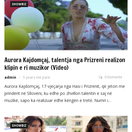
ndonjë ngacmim […]
SHOWBIZ
Aurora Kajdomçaj, talentja nga Prizreni realizon
klipin e ri muzikor (Video)
0 komente
admin
5 years më parë
Aurora Kajdomçaj, 17-vjeçarja nga Hasi i Prizrenit, që jeton me
prindërit në Slloveni, ku edhe po zhvillon talentin e saj në
muzikë, sapo ka realizuar edhe këngën e tretë. Numri i
adhuruesve të saj është gjithnjë e më i madh nëpër rrjete
sociale dhe në ‘Youtube’, ndërsa projekti i fundit është realizuar
në Tiranë. /GazetaePrizrenit.net/
SHOWBIZ