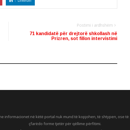
LinkedIn
Postimi i ardhshëm
71 kandidatë për drejtorë shkollash në
Prizren, sot fillon intervistimi
he informacionet në këtë portal nuk mund të kopjohen, të shtypen, ose t
çfarëdo forme tjetër për qëllime përfitimi.