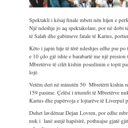
Spektakli i kësaj finale mbeti nën hijen e pe
Një ndeshje jo aq spektakolare, por në dobi të 
të Salah dhe gabimeve fatale të Karius, portier
Këto i japin hije të tërë ndeshjes edhe pse p
e 10 çdo gjë ishte e barabartë me një presion t
Mbretërve të cilët kishin posedimin e topit p
lojë.
Vetëm deri në minutën 50 Mbretërit kishin re
159 pasime. Çelësi i triumfit të Mbretërve nuk
Karius dhe papërvoja e lojtarëve të Liverpul pë
Duhet lavdëruar Dejan Lovren, por edhe mbr
nuk i lanë asnjë hapësirë, pothuajse gjatë gjit