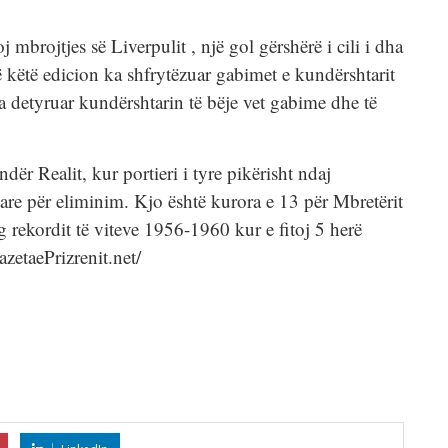
 mbrojtjes së Liverpulit , një gol gërshërë i cili i dha
në këtë edicion ka shfrytëzuar gabimet e kundërshtarit
ka detyruar kundërshtarin të bëje vet gabime dhe të
r Realit, kur portieri i tyre pikërisht ndaj
are për eliminim. Kjo është kurora e 13 për Mbretërit
rg rekordit të viteve 1956-1960 kur e fitoj 5 herë
azetaePrizrenit.net/