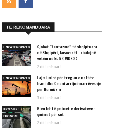
TË REKOMANDUARA
Gjobat “fantazmë” të shqiptuara
UNCATEGORIZED
në Shqipëri, kosovarët i zbulojnë
vetëm në kufi ( VIDEO )
2 ditë më parë
Lajm i mirë për tregun e naftës:
UNCATEGORIZED
Irani dhe Omani arrijnë marrëveshje
për Hormuzin
3 ditë më parë
Bien lehtë çmimet e derivateve –
KRYESORE
çmimet për sot
EKONOMI
2 ditë më parë