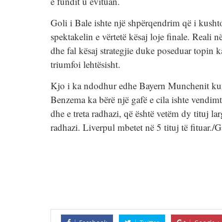
e fundit u evituan.
Goli i Bale ishte një shpërqendrim që i kushtoj
spektakelin e vërtetë kësaj loje finale. Reali 
dhe fal kësaj strategjie duke poseduar topin 
triumfoi lehtësisht.
Kjo i ka ndodhur edhe Bayern Munchenit kundë
Benzema ka bërë një gafë e cila ishte vendimt
dhe e treta radhazi, që është vetëm dy tituj la
radhazi. Liverpul mbetet në 5 tituj të fituar./G