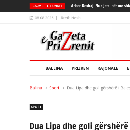
Arbër Rexhaj: Nuk jemi për me sh
LAJMET E FUNDIT
08-08-2026
Rreth Nesh
BALLINA
PRIZREN
RAJONALE
E
Ballina
Sport
Dua Lipa dhe goli gërshërë i Bales
SPORT
Dua Lipa dhe goli gërshërë 