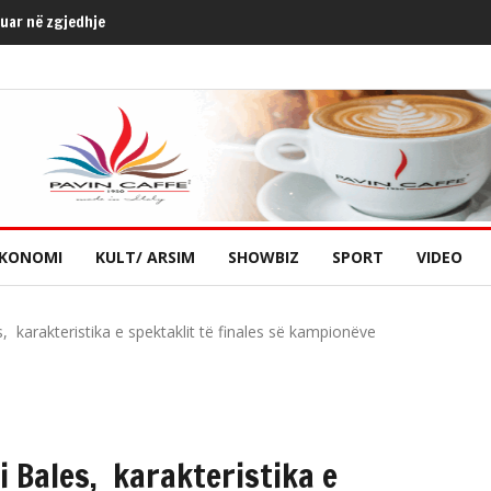
kuar në zgjedhje
KONOMI
KULT/ ARSIM
SHOWBIZ
SPORT
VIDEO
, karakteristika e spektaklit të finales së kampionëve
i Bales, karakteristika e