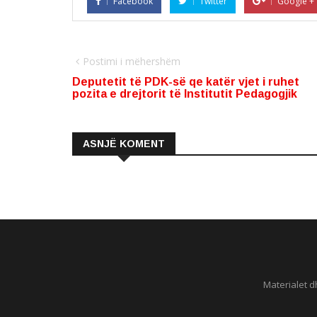
Facebook
Twitter
Google +
Postimi i mëhershëm
Deputetit të PDK-së qe katër vjet i ruhet
pozita e drejtorit të Institutit Pedagogjik
ASNJË KOMENT
Materialet d