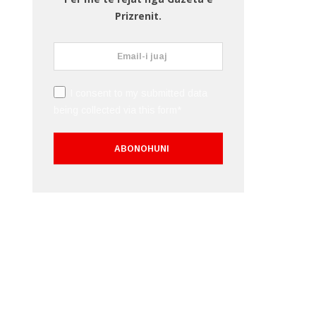
Prizrenit.
I consent to my submitted data
being collected via this form*