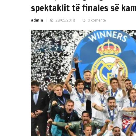
spektaklit të finales së ka
admin
28/05/2018
0 komente