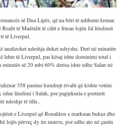
rformancës së Dua Lipës, që na bëri të ndihemi krenar.
Realit të Madridit të cilët e fituan lojën fal lëndimit
it të Liverpul.
o të analizohet ndeshja duket ndryshe. Deri në minutën
ë lehte të Liverpul, pas kësaj ishte dominimi total i
as minutës së 20 mbi 60% derisa ishte edhe Salan në
alizuar 358 pasime kundrejt rivalit që kishte vetëm
 ishte lëndimi i Salah, por papjekuria e portierit
r ndeshje të tilla .
ojtësit e Liverpul që Ronaldon e markuan bukur dhe
hë lojës përveç dy tre rasteve, por edhe ato në çastin