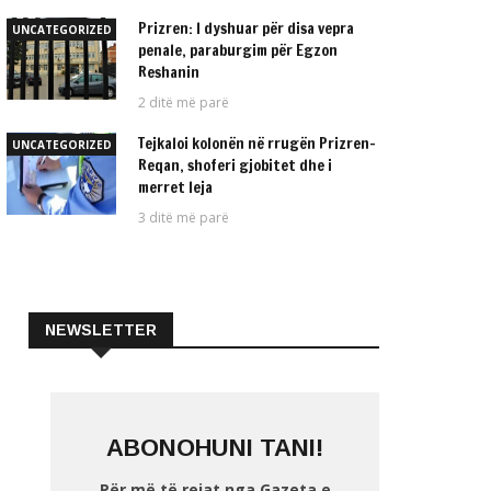
Prizren: I dyshuar për disa vepra
UNCATEGORIZED
penale, paraburgim për Egzon
Reshanin
2 ditë më parë
Tejkaloi kolonën në rrugën Prizren-
UNCATEGORIZED
Reqan, shoferi gjobitet dhe i
merret leja
3 ditë më parë
NEWSLETTER
ABONOHUNI TANI!
Për më të rejat nga Gazeta e