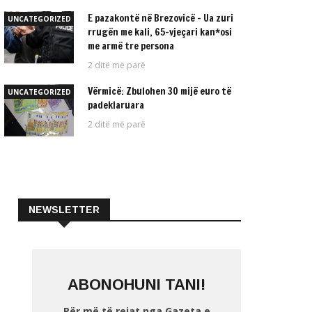
E pazakontë në Brezovicë – Ua zuri
UNCATEGORIZED
rrugën me kali, 65-vjeçari kan*osi
me armë tre persona
2 ditë më parë
Vërmicë: Zbulohen 30 mijë euro të
UNCATEGORIZED
padeklaruara
2 ditë më parë
NEWSLETTER
ABONOHUNI TANI!
Për më të rejat nga Gazeta e