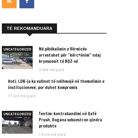
TË REKOMANDUARA
Në pikëkalimin e Vërmicës
UNCATEGORIZED
arrestohet për “kërc*ënim” ndaj
kryesuesit të KQZ-së
3 ditë më parë
Hoti: LDK-ja ka vullnet të ndihmojë në themelimin e
UNCATEGORIZED
institucioneve, por duhet kompromis
17 orë më parë
Tentim-kontrabandimi në Qafë
UNCATEGORIZED
Prush, Dogana sekuestron qindra
produkte
14 orë më parë