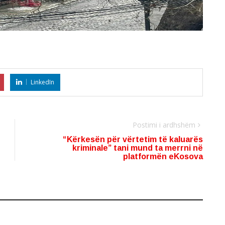
LinkedIn
Postimi i ardhshëm
“Kërkesën për vërtetim të kaluarës
kriminale” tani mund ta merrni në
platformën eKosova