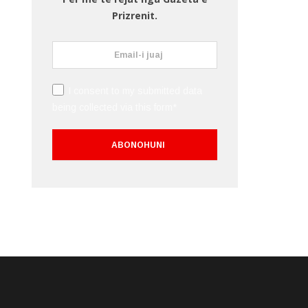
Prizrenit.
I consent to my submitted data
being collected via this form*