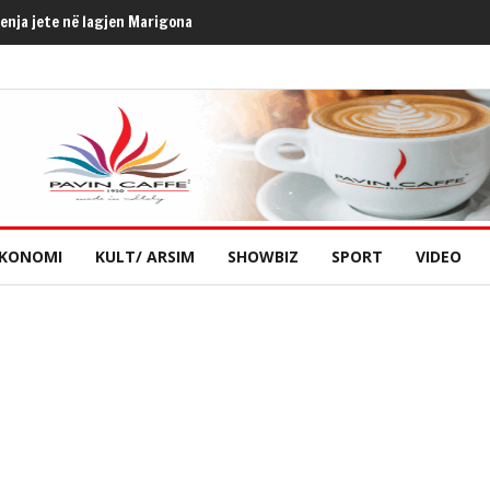
henja jete në lagjen Marigona
KONOMI
KULT/ ARSIM
SHOWBIZ
SPORT
VIDEO