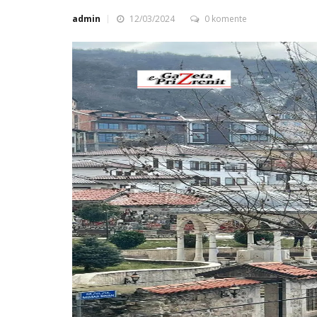
admin
12/03/2024
0 komente