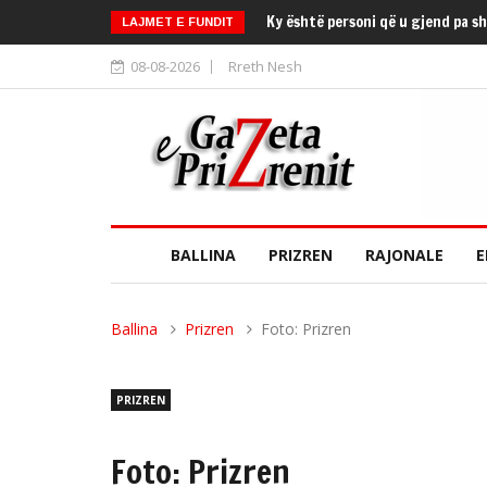
Ky është personi që u gjend pa s
LAJMET E FUNDIT
08-08-2026
Rreth Nesh
BALLINA
PRIZREN
RAJONALE
E
Ballina
Prizren
Foto: Prizren
PRIZREN
Foto: Prizren