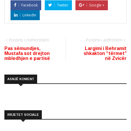
Facebook
Twitter
Google +
LinkedIn
Postimi i mëhershëm
Postimi i ardhshëm
Pas sëmundjes,
Largimi i Behramit
Mustafa sot drejton
shkakton “tërmet”
mbledhjen e partisë
në Zvicër
ASNJË KOMENT
RRJETET SOCIALE