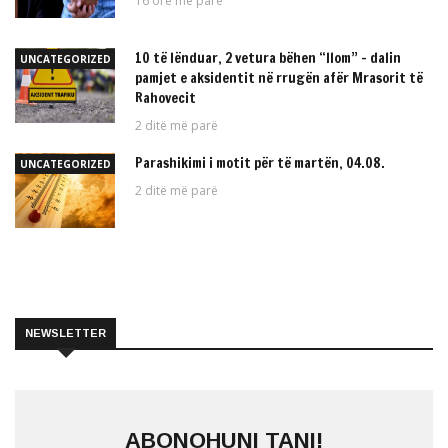
16 orë më parë
10 të lënduar, 2 vetura bëhen “llom” – dalin
UNCATEGORIZED
pamjet e aksidentit në rrugën afër Mrasorit të
Rahovecit
2 ditë më parë
Parashikimi i motit për të martën, 04.08.
UNCATEGORIZED
2 ditë më parë
NEWSLETTER
ABONOHUNI TANI!