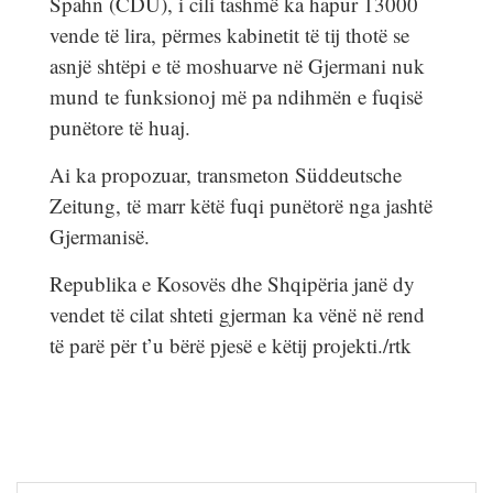
Spahn (CDU), i cili tashmë ka hapur 13000
vende të lira, përmes kabinetit të tij thotë se
asnjë shtëpi e të moshuarve në Gjermani nuk
mund te funksionoj më pa ndihmën e fuqisë
punëtore të huaj.
Ai ka propozuar, transmeton Süddeutsche
Zeitung, të marr këtë fuqi punëtorë nga jashtë
Gjermanisë.
Republika e Kosovës dhe Shqipëria janë dy
vendet të cilat shteti gjerman ka vënë në rend
të parë për t’u bërë pjesë e këtij projekti./rtk