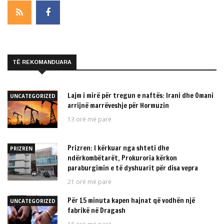
TË REKOMANDUARA
Lajm i mirë për tregun e naftës: Irani dhe Omani
UNCATEGORIZED
arrijnë marrëveshje për Hormuzin
13 orë më parë
Prizren: I kërkuar nga shteti dhe
PRIZREN
ndërkombëtarët, Prokuroria kërkon
paraburgimin e të dyshuarit për disa vepra
21 orë më parë
Për 15 minuta kapen hajnat që vodhën një
UNCATEGORIZED
fabrikë në Dragash