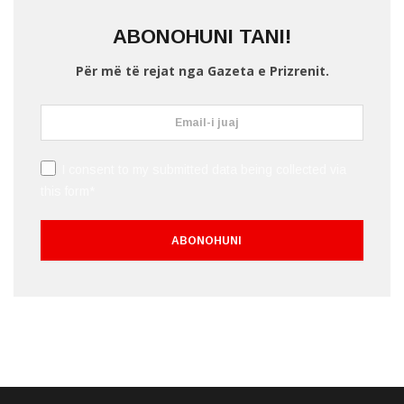
ABONOHUNI TANI!
Për më të rejat nga Gazeta e Prizrenit.
I consent to my submitted data being collected via
this form*