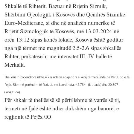
Shkallë të Rihterit. Bazuar në Rrjetin Sizmik,
Shërbimi Gjeologjik i Kosovës dhe Qendrës Sizmike
Euro-Mediterane, si dhe në analizën numerike të
Rrjetit Sizmologjik të Kosovës, më 13.03.2024 në
orën 13:12 sipas kohës lokale, Kosova është goditur
nga një tërmet me magnitudë 2.5-2.6 sipas shkallës
Rihter, përkatësisht me intensitet III -IV ballë të
Merkalit.
Thellësia hipoqendrore ishte 4 km ndërsa epiqendra e këtij tërmeti ishte ne Veri Lindje të
Pejës, 5km në perëndim të Radacit me koordinata: 42.734 (latituda) dhe 20.307
(longituda).
Për shkak të thellësisë së përfillshme të vatrës së tij,
tërmeti në fjalë është ndier dukshëm nga banorët e
regjionit të Pejës./IO