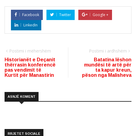
Facebook
Twitter
Google +
LinkedIn
Postimi i mëhershëm
Postimi i ardhshëm
Historianët e Deçanit
Batatina lëshon
thërrasin konferencë
mundësi të artë për
pas vendimit të
ta kapur kreun,
Kurtit për Manastirin
pëson nga Malisheva
ASNJË KOMENT
RRJETET SOCIALE