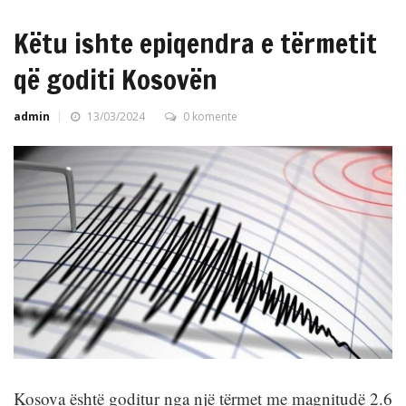
Këtu ishte epiqendra e tërmetit
që goditi Kosovën
admin
13/03/2024
0 komente
Kosova është goditur nga një tërmet me magnitudë 2.6