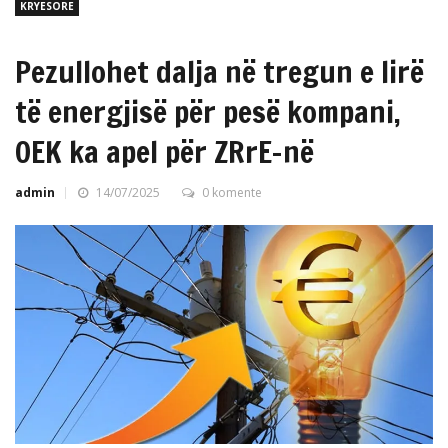
KRYESORE
Pezullohet dalja në tregun e lirë
të energjisë për pesë kompani,
OEK ka apel për ZRrE-në
admin
14/07/2025
0 komente