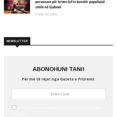
personave për krime lufte kundër popullsisë
civile në Gjakovë
3 ditë më parë
NEWSLETTER
ABONOHUNI TANI!
Për më të rejat nga Gazeta e Prizrenit.
I consent to my submitted data being collected via
this form*