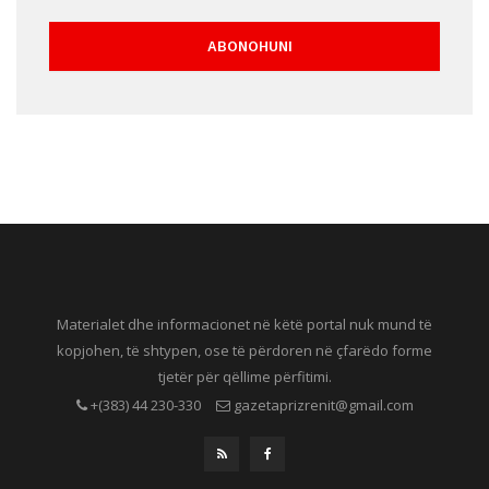
Materialet dhe informacionet në këtë portal nuk mund të
kopjohen, të shtypen, ose të përdoren në çfarëdo forme
tjetër për qëllime përfitimi.
+(383) 44 230-330
gazetaprizrenit@gmail.com