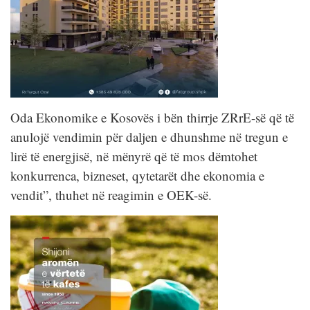
Oda Ekonomike e Kosovës i bën thirrje ZRrE-së që të
anulojë vendimin për daljen e dhunshme në tregun e
lirë të energjisë, në mënyrë që të mos dëmtohet
konkurrenca, bizneset, qytetarët dhe ekonomia e
vendit”, thuhet në reagimin e OEK-së.