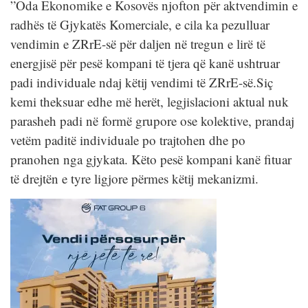
”Oda Ekonomike e Kosovës njofton për aktvendimin e
radhës të Gjykatës Komerciale, e cila ka pezulluar
vendimin e ZRrE-së për daljen në tregun e lirë të
energjisë për pesë kompani të tjera që kanë ushtruar
padi individuale ndaj këtij vendimi të ZRrE-së.Siç
kemi theksuar edhe më herët, legjislacioni aktual nuk
parasheh padi në formë grupore ose kolektive, prandaj
vetëm paditë individuale po trajtohen dhe po
pranohen nga gjykata. Këto pesë kompani kanë fituar
të drejtën e tyre ligjore përmes këtij mekanizmi.