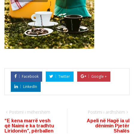
Facebook
Twitter
Google +
LinkedIn
Postimi i mëhershëm
Postimi i ardhshëm
“E kena marrë vesh
Apeli në Hagë ia ul
që Naimi e ka tradhtu
dënimin Pjetër
Liridonën”, përballen
Shalës