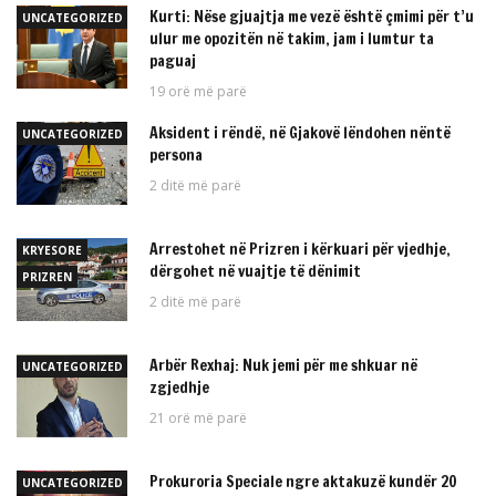
Kurti: Nëse gjuajtja me vezë është çmimi për t’u
UNCATEGORIZED
ulur me opozitën në takim, jam i lumtur ta
paguaj
19 orë më parë
Aksident i rëndë, në Gjakovë lëndohen nëntë
UNCATEGORIZED
persona
2 ditë më parë
Arrestohet në Prizren i kërkuari për vjedhje,
KRYESORE
dërgohet në vuajtje të dënimit
PRIZREN
2 ditë më parë
Arbër Rexhaj: Nuk jemi për me shkuar në
UNCATEGORIZED
zgjedhje
21 orë më parë
Prokuroria Speciale ngre aktakuzë kundër 20
UNCATEGORIZED