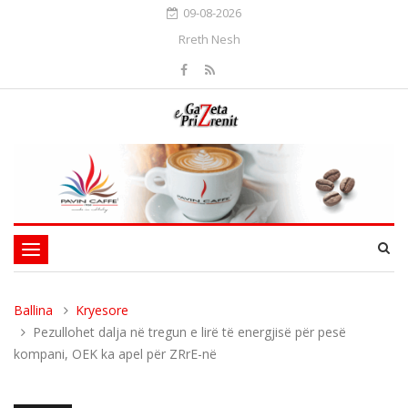
09-08-2026
Rreth Nesh
Toggle
navigation
Ballina
Kryesore
Pezullohet dalja në tregun e lirë të energjisë për pesë
kompani, OEK ka apel për ZRrE-në