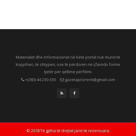
Materialet dhe informacionet në këtë portal nuk mund të
kopjohen, të shtypen, ose të përdoren në çfarëdo forme
tjetër për qëllime përfitimi.
+(383) 44 230-330
gazetaprizrenit@gmail.com
© 2018 Të gjitha të drejtat janë të rezervuara.