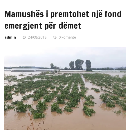
Mamushës i premtohet një fond
emergjent për dëmet
admin
24/08/2018
0 komente