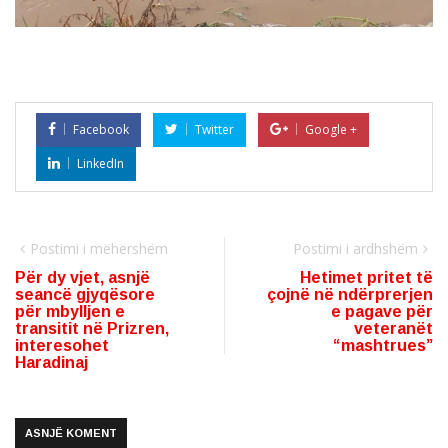
Facebook
Twitter
Google +
LinkedIn
Postimi i mëhershëm
Postimi i ardhshëm
Për dy vjet, asnjë
Hetimet pritet të
seancë gjyqësore
çojnë në ndërprerjen
për mbylljen e
e pagave për
transitit në Prizren,
veteranët
interesohet
“mashtrues”
Haradinaj
ASNJË KOMENT