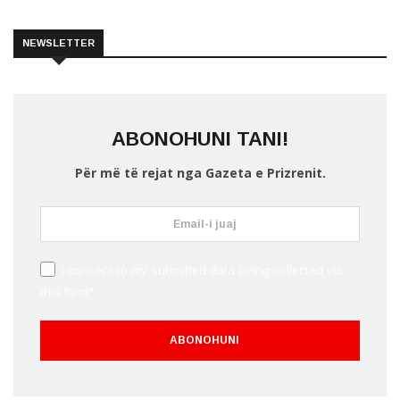
NEWSLETTER
ABONOHUNI TANI!
Për më të rejat nga Gazeta e Prizrenit.
I consent to my submitted data being collected via
this form*