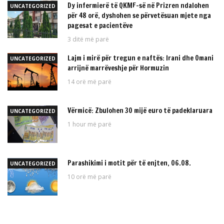
Dy infermierë të QKMF-së në Prizren ndalohen
UNCATEGORIZED
për 48 orë, dyshohen se përvetësuan mjete nga
pagesat e pacientëve
3 ditë më parë
Lajm i mirë për tregun e naftës: Irani dhe Omani
UNCATEGORIZED
arrijnë marrëveshje për Hormuzin
14 orë më parë
Vërmicë: Zbulohen 30 mijë euro të padeklaruara
UNCATEGORIZED
1 hour më parë
Parashikimi i motit për të enjten, 06.08.
UNCATEGORIZED
10 orë më parë