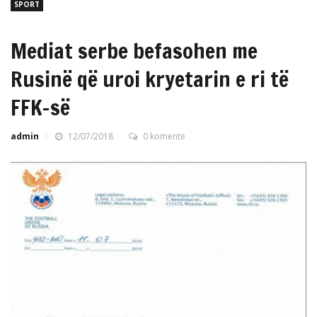
SPORT
Mediat serbe befasohen me
Rusinë që uroi kryetarin e ri të
FFK-së
admin
12/07/2018
0 komente