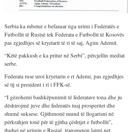
Serbia ka mbetur e befasuar nga urimi i Federatës e
Futbollit të Rusisë tek Federata e Futbollit të Kosovës
pas zgjedhjes së kryetarit të ri të saj, Agim Ademit.
“Këtë pakkush e ka pritur në Serbi”, përcjellin mediat
serbe.
Federata ruse uroi kryetarin e ri Ademi, pas zgjedhjes
së tij si president i ri i FFK-së.
“I gëzohemi bashkëpunimit të federatave tona dhe ju
dëshirojmë juve dhe federatës tuaj prosperitet dhe
shumë suksese. Gjithmonë mund të llogarisni në
përkrahjen tonë për të gjitha çështjet e futbollit”,
thuhej në urimin e Rusisë, transmeton lajmi.net.