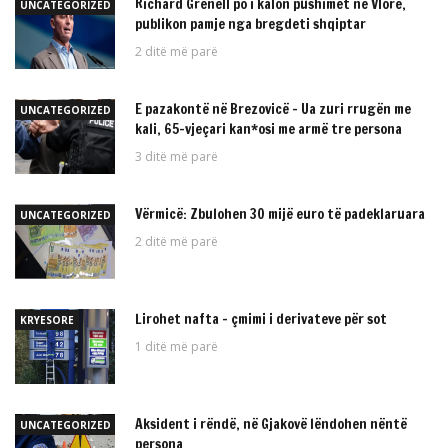
Richard Grenell po i kalon pushimet në Vlorë,
UNCATEGORIZED
publikon pamje nga bregdeti shqiptar
2 ditë më parë
E pazakontë në Brezovicë – Ua zuri rrugën me
UNCATEGORIZED
kali, 65-vjeçari kan*osi me armë tre persona
3 ditë më parë
Vërmicë: Zbulohen 30 mijë euro të padeklaruara
UNCATEGORIZED
2 ditë më parë
Lirohet nafta – çmimi i derivateve për sot
KRYESORE
1 ditë më parë
Aksident i rëndë, në Gjakovë lëndohen nëntë
UNCATEGORIZED
persona