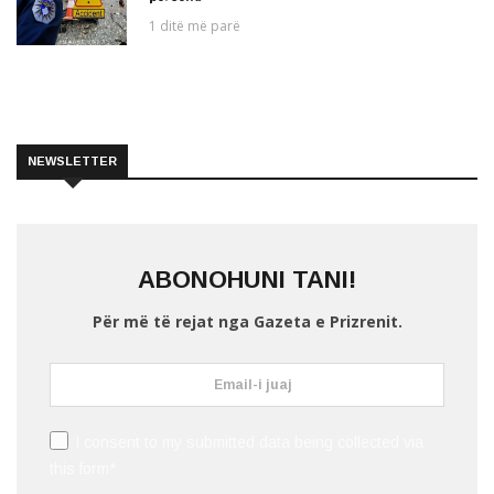
1 ditë më parë
NEWSLETTER
ABONOHUNI TANI!
Për më të rejat nga Gazeta e Prizrenit.
I consent to my submitted data being collected via
this form*