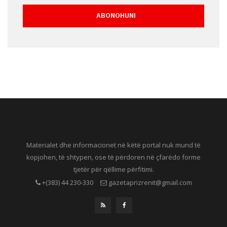
Materialet dhe informacionet në këtë portal nuk mund të
kopjohen, të shtypen, ose të përdoren në çfarëdo forme
tjetër për qëllime përfitimi.
+(383) 44 230-330
gazetaprizrenit@gmail.com