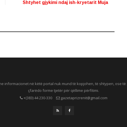
Shtyhet gjykimi ndaj ish-kryetarit Muja
he informacionet në këtë portal nuk mund të kopjohen, të shtypen, ose t
çfarëdo forme tjetër për qëllime përfitimi.
+(383) 44 230-330
gazetaprizrenit@gmail.com