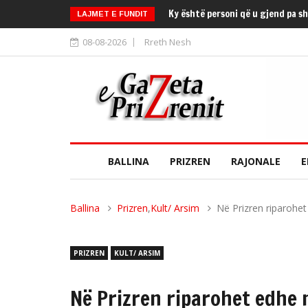
Ky është personi që u gjend pa s
LAJMET E FUNDIT
08-08-2026
Rreth Nesh
BALLINA
PRIZREN
RAJONALE
E
Ballina
Prizren
,
Kult/ Arsim
Në Prizren riparohet
PRIZREN
KULT/ ARSIM
Në Prizren riparohet edhe 