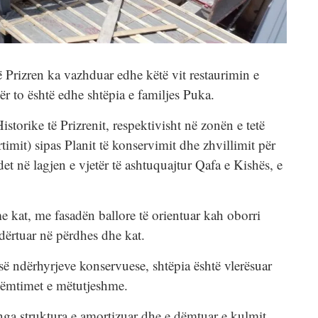
në Prizren ka vazhduar edhe këtë vit restaurimin e
ër to është edhe shtëpia e familjes Puka.
torike të Prizrenit, respektivisht në zonën e tetë
timit) sipas Planit të konservimit dhe zhvillimit për
et në lagjen e vjetër të ashtuquajtur Qafa e Kishës, e
me kat, me fasadën ballore të orientuar kah oborri
dërtuar në përdhes dhe kat.
s së ndërhyrjeve konservuese, shtëpia është vlerësuar
 dëmtimet e mëtutjeshme.
 nga struktura e amortizuar dhe e dëmtuar e kulmit,