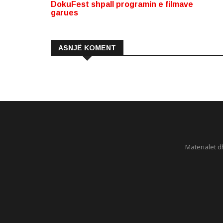
DokuFest shpall programin e filmave
garues
ASNJË KOMENT
Materialet d