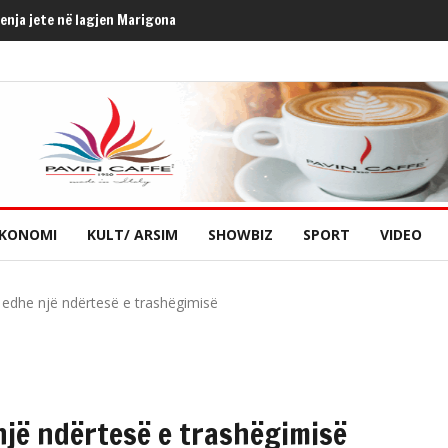
henja jete në lagjen Marigona
KONOMI
KULT/ ARSIM
SHOWBIZ
SPORT
VIDEO
 edhe një ndërtesë e trashëgimisë
një ndërtesë e trashëgimisë