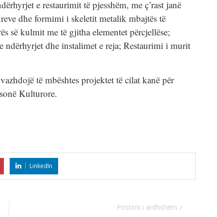
ërhyrjet e restaurimit të pjesshëm, me ç’rast janë
reve dhe formimi i skeletit metalik mbajtës të
ës së kulmit me të gjitha elementet përcjellëse;
e ndërhyrjet dhe instalimet e reja; Restaurimi i murit
 vazhdojë të mbështes projektet të cilat kanë për
 sonë Kulturore.
LinkedIn
Postimi i ardhshëm