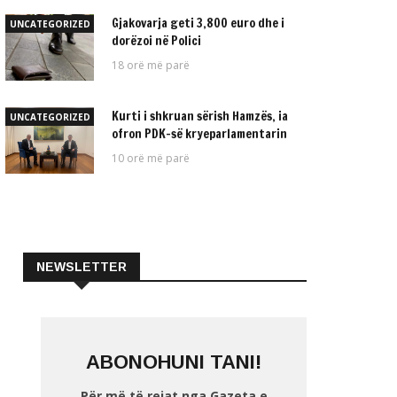
Gjakovarja geti 3,800 euro dhe i
UNCATEGORIZED
dorëzoi në Polici
18 orë më parë
Kurti i shkruan sërish Hamzës, ia
UNCATEGORIZED
ofron PDK-së kryeparlamentarin
10 orë më parë
NEWSLETTER
ABONOHUNI TANI!
Për më të rejat nga Gazeta e