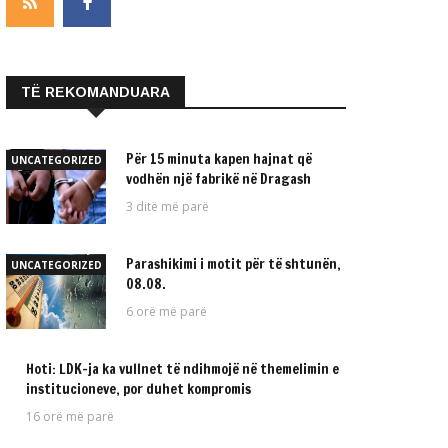
TË REKOMANDUARA
Për 15 minuta kapen hajnat që
UNCATEGORIZED
vodhën një fabrikë në Dragash
3 ditë më parë
Parashikimi i motit për të shtunën,
UNCATEGORIZED
08.08.
6 orë më parë
Hoti: LDK-ja ka vullnet të ndihmojë në themelimin e
UNCATEGORIZED
institucioneve, por duhet kompromis
16 orë më parë