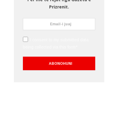
Prizrenit.
I consent to my submitted data
being collected via this form*