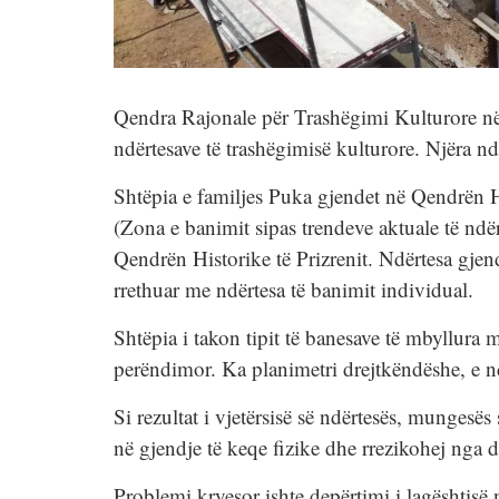
​​​​​Qendra Rajonale për Trashëgimi Kulturore 
ndërtesave të trashëgimisë kulturore. Njëra nd
Shtëpia e familjes Puka gjendet në Qendrën His
(Zona e banimit sipas trendeve aktuale të ndër
Qendrën Historike të Prizrenit. Ndërtesa gjend
rrethuar me ndërtesa të banimit individual.
Shtëpia i takon tipit të banesave të mbyllura 
perëndimor. Ka planimetri drejtkëndëshe, e n
Si rezultat i vjetërsisë së ndërtesës, mungesë
në gjendje të keqe fizike dhe rrezikohej nga
Problemi kryesor ishte depërtimi i lagështisë