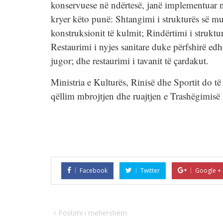
konservuese në ndërtesë, janë implementuar nd
kryer këto punë: Shtangimi i strukturës së mu
konstruksionit të kulmit; Rindërtimi i struktur
Restaurimi i nyjes sanitare duke përfshirë edh
jugor; dhe restaurimi i tavanit të çardakut.
Ministria e Kulturës, Rinisë dhe Sportit do të
qëllim mbrojtjen dhe ruajtjen e Trashëgimisë
Facebook
Twitter
Google +
Postimi i mëhershëm