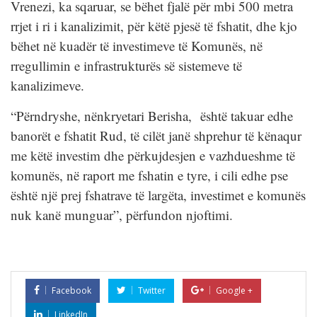
Vrenezi, ka sqaruar, se bëhet fjalë për mbi 500 metra
rrjet i ri i kanalizimit, për këtë pjesë të fshatit, dhe kjo
bëhet në kuadër të investimeve të Komunës, në
rregullimin e infrastrukturës së sistemeve të
kanalizimeve.
“Përndryshe, nënkryetari Berisha, është takuar edhe
banorët e fshatit Rud, të cilët janë shprehur të kënaqur
me këtë investim dhe përkujdesjen e vazhdueshme të
komunës, në raport me fshatin e tyre, i cili edhe pse
është një prej fshatrave të largëta, investimet e komunës
nuk kanë munguar”, përfundon njoftimi.
Facebook
Twitter
Google +
LinkedIn