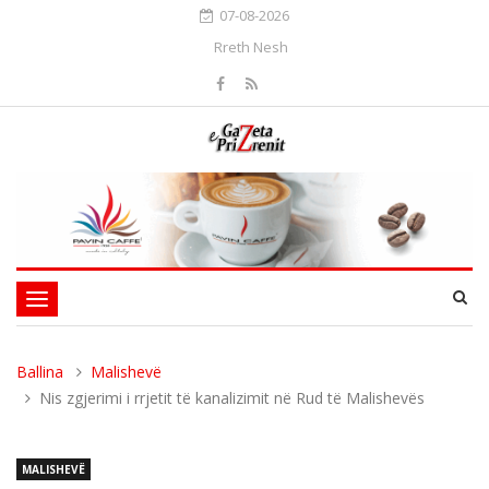
07-08-2026
Rreth Nesh
Toggle
navigation
Ballina
Malishevë
Nis zgjerimi i rrjetit të kanalizimit në Rud të Malishevës
MALISHEVË