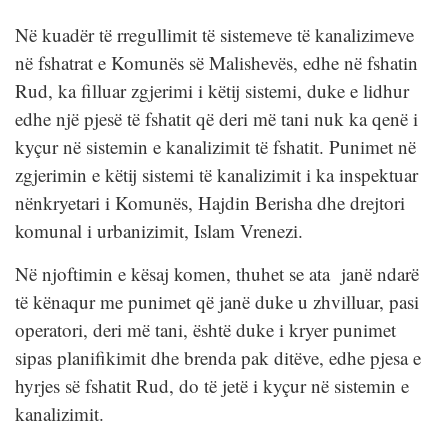
Në kuadër të rregullimit të sistemeve të kanalizimeve
në fshatrat e Komunës së Malishevës, edhe në fshatin
Rud, ka filluar zgjerimi i këtij sistemi, duke e lidhur
edhe një pjesë të fshatit që deri më tani nuk ka qenë i
kyçur në sistemin e kanalizimit të fshatit. Punimet në
zgjerimin e këtij sistemi të kanalizimit i ka inspektuar
nënkryetari i Komunës, Hajdin Berisha dhe drejtori
komunal i urbanizimit, Islam Vrenezi.
Në njoftimin e kësaj komen, thuhet se ata janë ndarë
të kënaqur me punimet që janë duke u zhvilluar, pasi
operatori, deri më tani, është duke i kryer punimet
sipas planifikimit dhe brenda pak ditëve, edhe pjesa e
hyrjes së fshatit Rud, do të jetë i kyçur në sistemin e
kanalizimit.