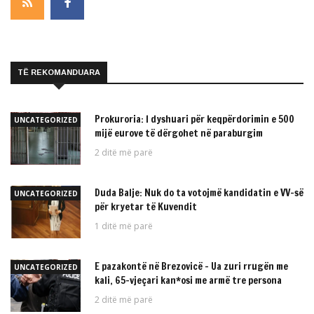
TË REKOMANDUARA
Prokuroria: I dyshuari për keqpërdorimin e 500
UNCATEGORIZED
mijë eurove të dërgohet në paraburgim
2 ditë më parë
Duda Balje: Nuk do ta votojmë kandidatin e VV-së
UNCATEGORIZED
për kryetar të Kuvendit
1 ditë më parë
E pazakontë në Brezovicë – Ua zuri rrugën me
UNCATEGORIZED
kali, 65-vjeçari kan*osi me armë tre persona
2 ditë më parë