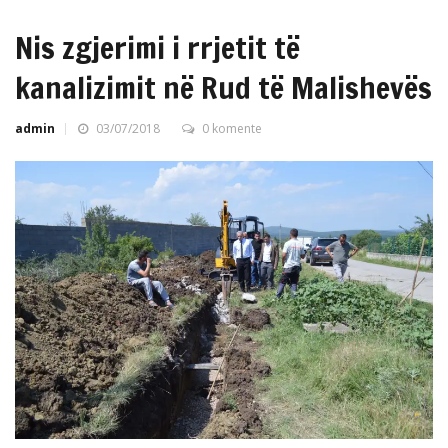
Nis zgjerimi i rrjetit të
kanalizimit në Rud të Malishevës
admin
03/07/2018
0 komente