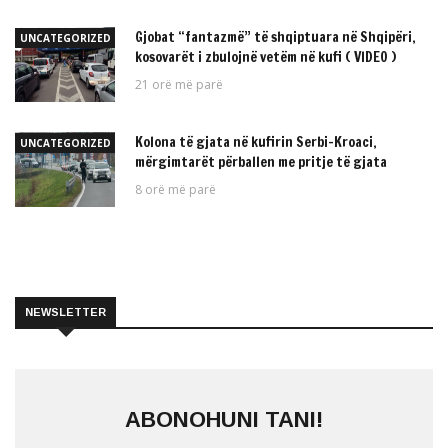
Gjobat “fantazmë” të shqiptuara në Shqipëri,
UNCATEGORIZED
kosovarët i zbulojnë vetëm në kufi ( VIDEO )
21 orë më parë
Kolona të gjata në kufirin Serbi–Kroaci,
UNCATEGORIZED
mërgimtarët përballen me pritje të gjata
8 orë më parë
NEWSLETTER
ABONOHUNI TANI!