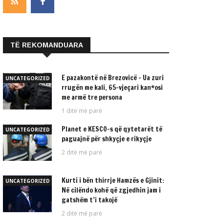
TË REKOMANDUARA
E pazakontë në Brezovicë – Ua zuri
UNCATEGORIZED
rrugën me kali, 65-vjeçari kan*osi
me armë tre persona
1 ditë më parë
Planet e KESCO-s që qytetarët të
UNCATEGORIZED
paguajnë për shkyçje e rikyçje
2 ditë më parë
Kurti i bën thirrje Hamzës e Gjinit:
UNCATEGORIZED
Në cilëndo kohë që zgjedhin jam i
gatshëm t’i takojë
2 ditë më parë