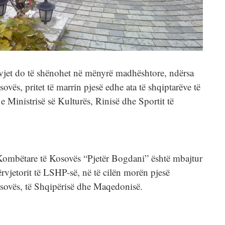
 sivjet do të shënohet në mënyrë madhështore, ndërsa
sovës, pritet të marrin pjesë edhe ata të shqiptarëve të
 Ministrisë së Kulturës, Rinisë dhe Sportit të
 Kombëtare të Kosovës “Pjetër Bogdani” është mbajtur
rvjetorit të LSHP-së, në të cilën morën pjesë
Kosovës, të Shqipërisë dhe Maqedonisë.