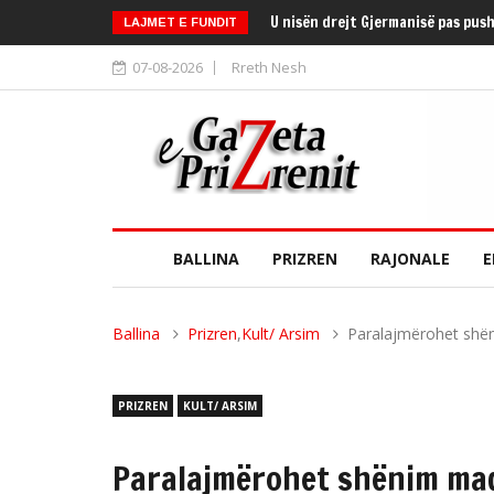
U nisën drejt Gjermanisë pas pus
LAJMET E FUNDIT
07-08-2026
Rreth Nesh
BALLINA
PRIZREN
RAJONALE
E
Ballina
Prizren
,
Kult/ Arsim
Paralajmërohet shëni
PRIZREN
KULT/ ARSIM
Paralajmërohet shënim madh