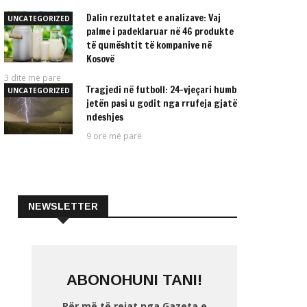
Dalin rezultatet e analizave: Vaj
UNCATEGORIZED
palme i padeklaruar në 46 produkte
të qumështit të kompanive në
Kosovë
3 ditë më parë
Tragjedi në futboll: 24-vjeçari humb
UNCATEGORIZED
jetën pasi u godit nga rrufeja gjatë
ndeshjes
9 orë më parë
NEWSLETTER
ABONOHUNI TANI!
Për më të rejat nga Gazeta e