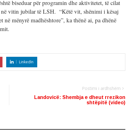
htë biseduar për programin dhe aktivitetet, të cilat
në vitin jubilar të LSH. “Këtë vit, shënimi i kësaj
het në mënyrë madhështore”, ka thënë ai, pa dhënë
imit.
LinkedIn
Postimi i ardhshëm
Landovicë: Shembja e dheut rrezikon
shtëpitë (video)