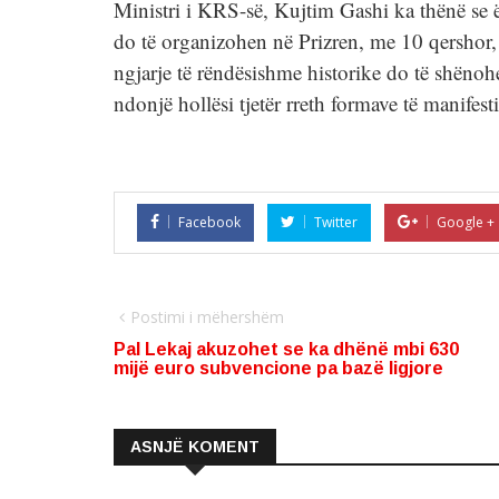
Ministri i KRS-së, Kujtim Gashi ka thënë se ës
do të organizohen në Prizren, me 10 qershor, 
ngjarje të rëndësishme historike do të shëno
ndonjë hollësi tjetër rreth formave të manifest
Facebook
Twitter
Google +
Postimi i mëhershëm
Pal Lekaj akuzohet se ka dhënë mbi 630
mijë euro subvencione pa bazë ligjore
ASNJË KOMENT