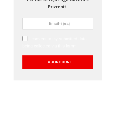
Prizrenit.
I consent to my submitted data
being collected via this form*