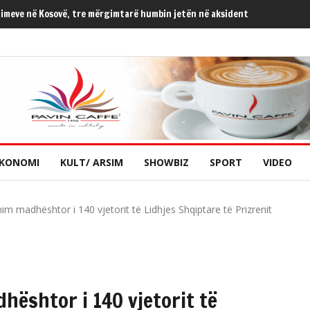
himeve në Kosovë, tre mërgimtarë humbin jetën në aksident
KONOMI
KULT/ ARSIM
SHOWBIZ
SPORT
VIDEO
m madhështor i 140 vjetorit të Lidhjes Shqiptare të Prizrenit
ështor i 140 vjetorit të