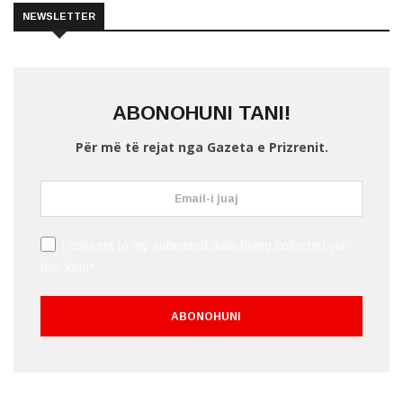
NEWSLETTER
ABONOHUNI TANI!
Për më të rejat nga Gazeta e Prizrenit.
I consent to my submitted data being collected via
this form*