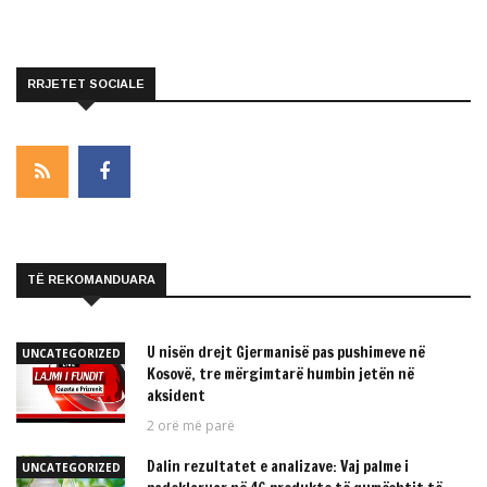
RRJETET SOCIALE
TË REKOMANDUARA
U nisën drejt Gjermanisë pas pushimeve në
UNCATEGORIZED
Kosovë, tre mërgimtarë humbin jetën në
aksident
2 orë më parë
Dalin rezultatet e analizave: Vaj palme i
UNCATEGORIZED