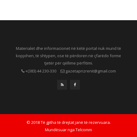
Materialet dhe informacionet në këtë portal nuk mund të
kopjohen, të shtypen, ose të përdoren në çfarëdo forme
tjetër për qëllime përfitimi.
+(383) 44 230-330
gazetaprizrenit@gmail.com
© 2018 Të gjitha të drejtat janë të rezervuara.
Mundësuar nga
Telcomm