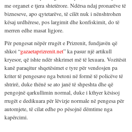
me organet e tjera shtetërore. Ndërsa ndaj pronarëve të
bizneseve, apo qytetarëve, të cilët nuk i nënshtrohen
kësaj urdhërese, pos largimit dhe konfiskimit, do të
merren edhe masat ligjore.
Për pengesat nëpër rrugët e Prizrenit, fundjavën që
shkoi “
gazaetaprizrenit.net
” ka pasur një artikull
kryesor, që ishte ndër shkrimet më të lexuara. Vozitësit
kanë paraqitur shqetësimet e tyre për vendosjen pa
kriter të pengesave nga betoni në formë të policëve të
shtrirë, duke thënë se ato janë të shpeshta dhe që
pengojnë qarkullimin normal, duke i kthyer kësisoj
rrugët e dedikuara për lëvizje normale në pengesa për
automjete, të cilat edhe po pësojnë dëmtime nga
kapërcimi.