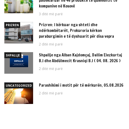
padeklaruar në 46 produkte të qumështit të
kompanive në Kosovë
3 ditë më parë
Prizren: I kërkuar nga shteti dhe
PRIZREN
ndërkombëtarët, Prokuroria kërkon
paraburgimin e të dyshuarit për disa vepra
2 ditë më parë
Shpallje nga Alban Kajdomçaj, Dallim Elezkurtaj
SHPALLJE
B.I dhe Abdülmecit Krasniqi B.I ( 04. 08. 2026 )
2 ditë më parë
Parashikimi i motit për të mërkurën, 05.08.2026
UNCATEGORIZED
2 ditë më parë