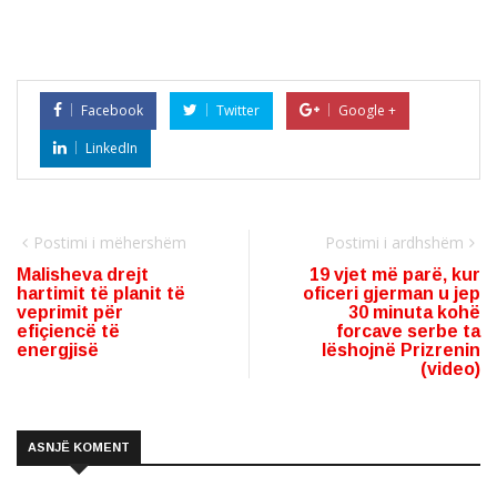
Facebook
Twitter
Google +
LinkedIn
Postimi i mëhershëm
Postimi i ardhshëm
Malisheva drejt
19 vjet më parë, kur
hartimit të planit të
oficeri gjerman u jep
veprimit për
30 minuta kohë
efiçiencë të
forcave serbe ta
energjisë
lëshojnë Prizrenin
(video)
ASNJË KOMENT