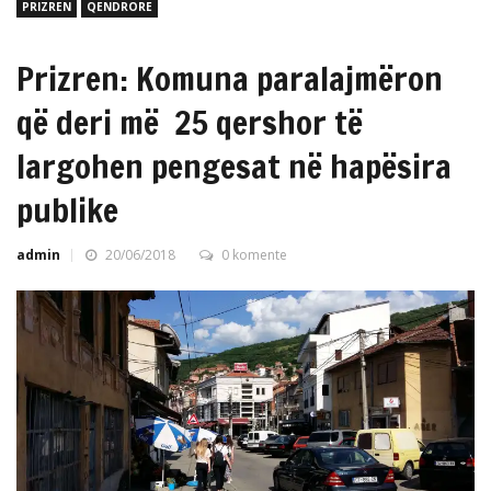
PRIZREN
QENDRORE
Prizren: Komuna paralajmëron
që deri më 25 qershor të
largohen pengesat në hapësira
publike
admin
20/06/2018
0 komente