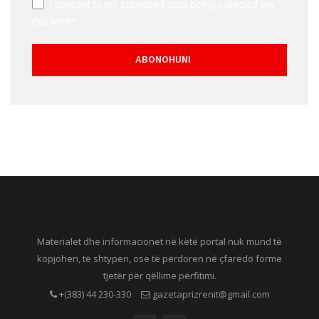
I consent to my submitted data being collected via
this form*
Materialet dhe informacionet në këtë portal nuk mund të
kopjohen, të shtypen, ose të përdoren në çfarëdo forme
tjetër për qëllime përfitimi.
+(383) 44 230-330
gazetaprizrenit@gmail.com