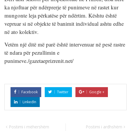
ka njoftuar për ndërprerje të punimeve në rastet kur
mungonte leja përkatëse për ndërtim. Kështu është
vepruar si në objekte të banimit individual ashtu edhe
në ato kolektiv.
Vetëm një ditë më parë është intervenuar në pesë rastre
të ndara për pezullimin e
punimeve./gazetaeprizrenit.net/
Facebook
Twitter
Google +
LinkedIn
Postimi i mëhershëm
Postimi i ardhshëm