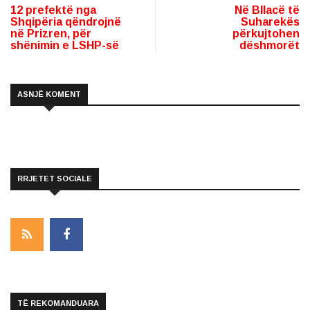
12 prefektë nga
Në Bllacë të
Shqipëria qëndrojnë
Suharekës
në Prizren, për
përkujtohen
shënimin e LSHP-së
dëshmorët
ASNJË KOMENT
RRJETET SOCIALE
TË REKOMANDUARA