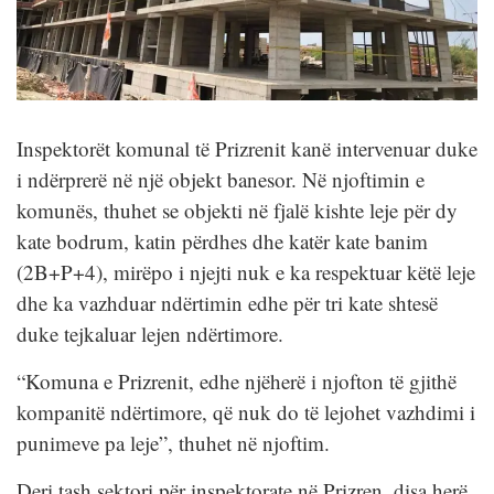
Inspektorët komunal të Prizrenit kanë intervenuar duke
i ndërprerë në një objekt banesor. Në njoftimin e
komunës, thuhet se objekti në fjalë kishte leje për dy
kate bodrum, katin përdhes dhe katër kate banim
(2B+P+4), mirëpo i njejti nuk e ka respektuar këtë leje
dhe ka vazhduar ndërtimin edhe për tri kate shtesë
duke tejkaluar lejen ndërtimore.
“Komuna e Prizrenit, edhe njëherë i njofton të gjithë
kompanitë ndërtimore, që nuk do të lejohet vazhdimi i
punimeve pa leje”, thuhet në njoftim.
Deri tash sektori për inspektorate në Prizren, disa herë