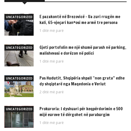
E pazakontë në Brezovicë – Ua zuri rrugën me
UNCATEGORIZED
kali, 65-vjeçari kan*osi me armë tre persona
1 ditë më parë
Gjeti portofolin me një shumë parash në parking,
UNCATEGORIZED
malishevasi e dorëzon në polici
1 ditë më parë
Pas Hudutit, Shqipëria shpall “non grata” edhe
UNCATEGORIZED
dy shqiptarë nga Maqedonia e Veriut
2 ditë më parë
Prokuroria: I dyshuari për keqpërdorimin e 500
UNCATEGORIZED
mijë eurove të dërgohet në paraburgim
1 ditë më parë