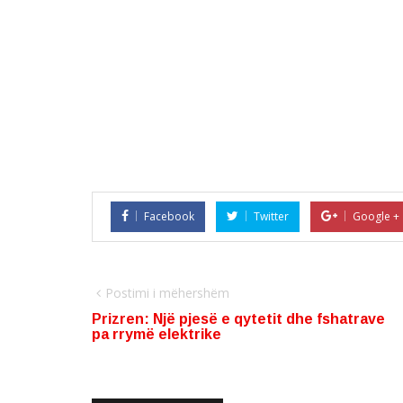
Facebook
Twitter
Google +
Postimi i mëhershëm
Prizren: Një pjesë e qytetit dhe fshatrave
pa rrymë elektrike