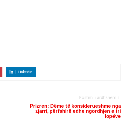
LinkedIn
Postimi i ardhshëm
Prizren: Dëme të konsiderueshme nga
zjarri, përfshirë edhe ngordhjen e tri
lopëve