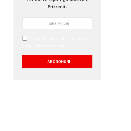
Prizrenit.
I consent to my submitted data
being collected via this form*