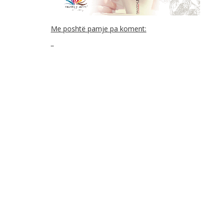
Me poshtë pamje pa koment: