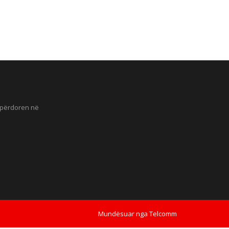
ë përdoren në
Mundësuar nga
Telcomm