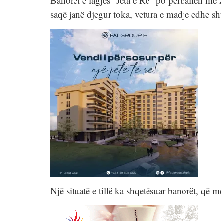
Banorët e lagjes “Jeta e Re” po përballen me
saqë janë djegur toka, vetura e madje edhe sh
Një situatë e tillë ka shqetësuar banorët, që 