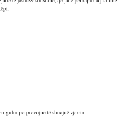
 zjarre të jashtëzakonshme, që janë përhapur aq shumë
tëpi.
me ngulm po provojnë të shuajnë zjarrin.