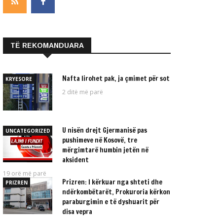
TË REKOMANDUARA
Nafta lirohet pak, ja çmimet për sot
KRYESORE
2 ditë më parë
U nisën drejt Gjermanisë pas
UNCATEGORIZED
pushimeve në Kosovë, tre
mërgimtarë humbin jetën në
aksident
19 orë më parë
Prizren: I kërkuar nga shteti dhe
PRIZREN
ndërkombëtarët, Prokuroria kërkon
paraburgimin e të dyshuarit për
disa vepra