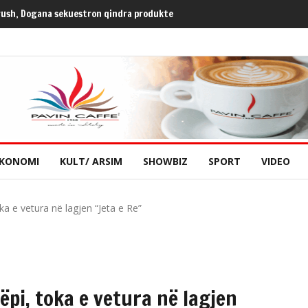
leona Emerllahu ( 07. 08. 2026 )
KONOMI
KULT/ ARSIM
SHOWBIZ
SPORT
VIDEO
oka e vetura në lagjen “Jeta e Re”
ëpi, toka e vetura në lagjen