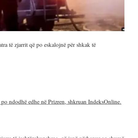
ra të zjarrit që po eskalojnë për shkak të
ë po ndodhë edhe në Prizren, shkruan IndeksOnline.