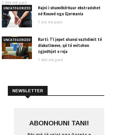
2 ditë më parë
Hajni i shumëkërkuar ekstradohet
UNCATEGORIZED
në Kosovë nga Gjermania
7 orë më parë
Kurti: T’i jepet shansi vazhdimit të
UNCATEGORIZED
diskutimeve, që të evitohen
zgjedhjet e reja
1 ditë më parë
NEWSLETTER
ABONOHUNI TANI!
Për më të rejat nga Gazeta e