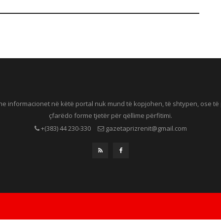
he informacionet në këtë portal nuk mund të kopjohen, të shtypen, ose t
çfarëdo forme tjetër për qëllime përfitimi.
+(383) 44 230-330
gazetaprizrenit@gmail.com