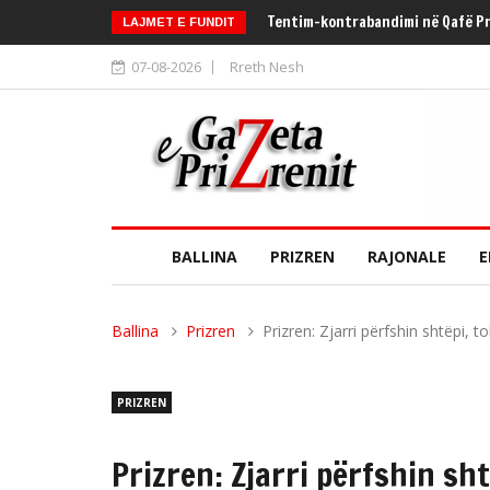
Shpallje nga Majlinde Shala dhe B
LAJMET E FUNDIT
07-08-2026
Rreth Nesh
BALLINA
PRIZREN
RAJONALE
E
Ballina
Prizren
Prizren: Zjarri përfshin shtëpi, t
PRIZREN
Prizren: Zjarri përfshin sht