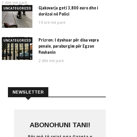
1 ditë më parë
Gjakovarja geti 3,800 euro dhe i
UNCATEGORIZED
dorëzoi në Polici
19 orë më parë
Prizren: I dyshuar për disa vepra
UNCATEGORIZED
penale, paraburgim për Egzon
Reshanin
2 ditë më parë
NEWSLETTER
ABONOHUNI TANI!
Për më të rejat nga Gazeta e