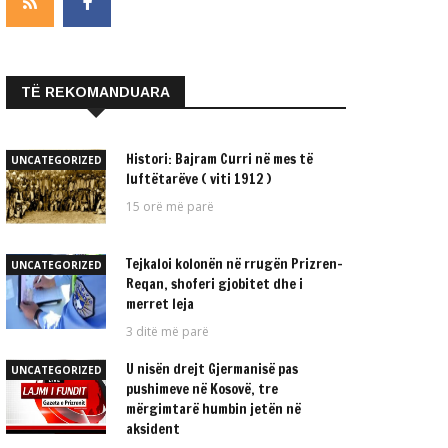
TË REKOMANDUARA
Histori: Bajram Curri në mes të
UNCATEGORIZED
luftëtarëve ( viti 1912 )
15 orë më parë
Tejkaloi kolonën në rrugën Prizren-
UNCATEGORIZED
Reqan, shoferi gjobitet dhe i
merret leja
3 ditë më parë
U nisën drejt Gjermanisë pas
UNCATEGORIZED
pushimeve në Kosovë, tre
mërgimtarë humbin jetën në
aksident