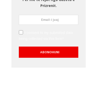
Prizrenit.
I consent to my submitted data
being collected via this form*