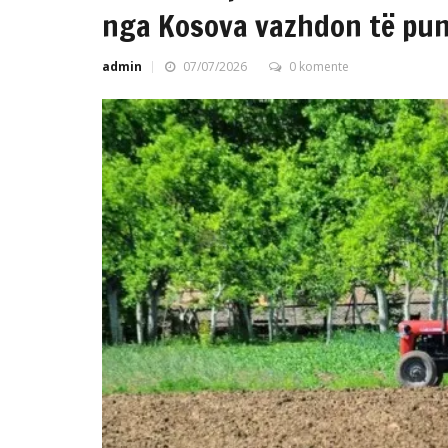
nga Kosova vazhdon të pun
admin
07/07/2026
0 komente