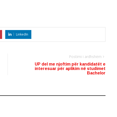
LinkedIn
Postimi i ardhshëm
UP del me njoftim për kandidatët e
interesuar për aplikim në studimet
Bachelor