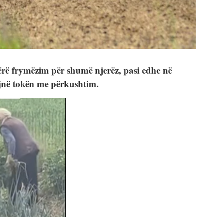
ërë frymëzim për shumë njerëz, pasi edhe në
jnë tokën me përkushtim.