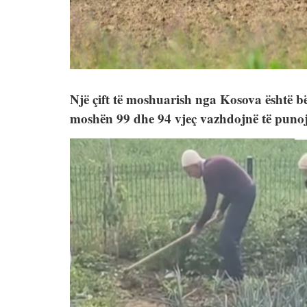
Një çift të moshuarish nga Kosova është b
moshën 99 dhe 94 vjeç vazhdojnë të puno