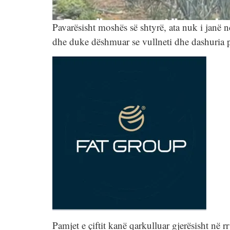
Pavarësisht moshës së shtyrë, ata nuk i jan
dhe duke dëshmuar se vullneti dhe dashuria 
Pamjet e çiftit kanë qarkulluar gjerësisht në r