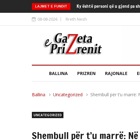
Ky është personi që u gjend pa s
LAJMET E FUNDIT
08-08-2026
Rreth Nesh
BALLINA
PRIZREN
RAJONALE
E
Ballina
Uncategorized
Shembull për t’u marrë:
UNCATEGORIZED
Shembull për t’u marrë: Në 