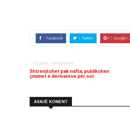
Facebook
Twitter
Google +
Postimi i mëhershëm
Shtrenjtohet pak nafta, publikohen
çmimet e derivateve për sot
ASNJË KOMENT