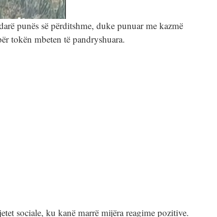
ë ndarë punës së përditshme, duke punuar me kazmë
për tokën mbeten të pandryshuara.
rjetet sociale, ku kanë marrë mijëra reagime pozitive.