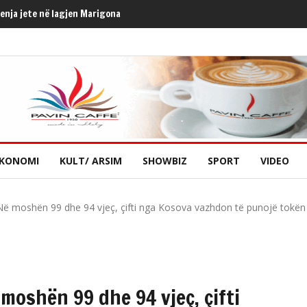
henja jete në lagjen Marigona
KONOMI
KULT/ ARSIM
SHOWBIZ
SPORT
VIDEO
 Në moshën 99 dhe 94 vjeç, çifti nga Kosova vazhdon të punojë tokën
moshën 99 dhe 94 vjeç, çifti