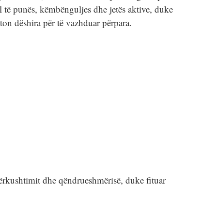
l të punës, këmbënguljes dhe jetës aktive, duke
ton dëshira për të vazhduar përpara.
 përkushtimit dhe qëndrueshmërisë, duke fituar