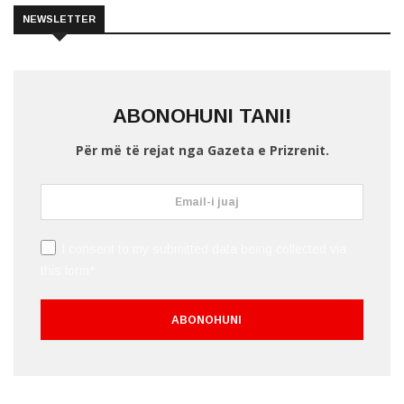
NEWSLETTER
ABONOHUNI TANI!
Për më të rejat nga Gazeta e Prizrenit.
I consent to my submitted data being collected via
this form*