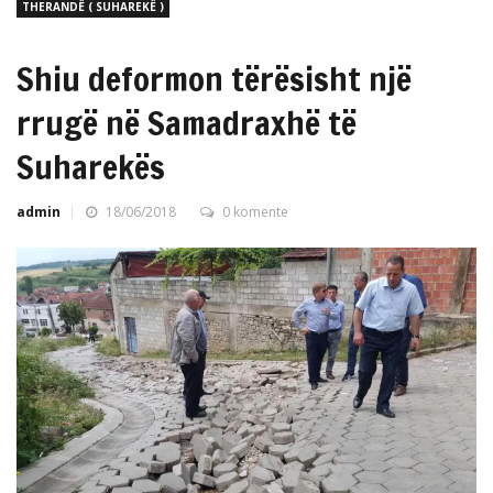
THERANDË ( SUHAREKË )
Shiu deformon tërësisht një
rrugë në Samadraxhë të
Suharekës
admin
18/06/2018
0 komente