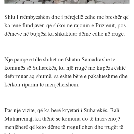
Shiu i rrëmbyeshëm dhe i përcjellë edhe me breshër që
ka rënë fundjavën që shkoi në rajonin e Prizrenit, pos
dëmeve në bujqësi ka shkaktuar dëme edhe në rrugë.
Një pamje e tillë shihet në fshatin Samadraxhë të
komunës së Suharekës, ku një rrugë me kupëza është
deformuar aq shumë, sa është bërë e pakalueshme dhe
kërkon riparim të menjëhershëm.
Pas një vizite, që ka bërë kryetari i Suharekës, Bali
Muharremaj, ka thënë se komuna do të intervenojë
menjëherë që këto dëme të rregullohen dhe rrugët të