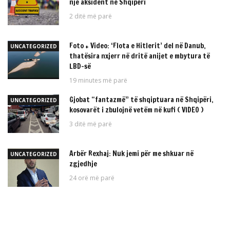
një aksident në Shqipëri
2 ditë më parë
Foto + Video: ‘Flota e Hitlerit’ del në Danub,
UNCATEGORIZED
thatësira nxjerr në dritë anijet e mbytura të
LBD-së
19 minutes më parë
Gjobat “fantazmë” të shqiptuara në Shqipëri,
UNCATEGORIZED
kosovarët i zbulojnë vetëm në kufi ( VIDEO )
3 ditë më parë
Arbër Rexhaj: Nuk jemi për me shkuar në
UNCATEGORIZED
zgjedhje
24 orë më parë