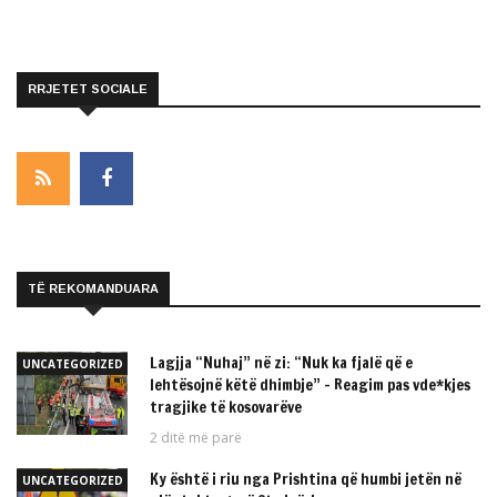
RRJETET SOCIALE
TË REKOMANDUARA
Lagjja “Nuhaj” në zi: “Nuk ka fjalë që e
UNCATEGORIZED
lehtësojnë këtë dhimbje” – Reagim pas vde*kjes
tragjike të kosovarëve
2 ditë më parë
Ky është i riu nga Prishtina që humbi jetën në
UNCATEGORIZED