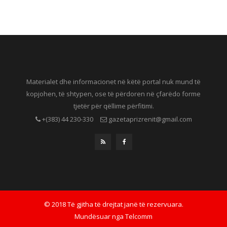
Materialet dhe informacionet në këtë portal nuk mund të
kopjohen, të shtypen, ose të përdoren në çfarëdo forme
tjetër për qëllime përfitimi.
+(383) 44 230-330
gazetaprizrenit@gmail.com
© 2018 Të gjitha të drejtat janë të rezervuara.
Mundësuar nga
Telcomm