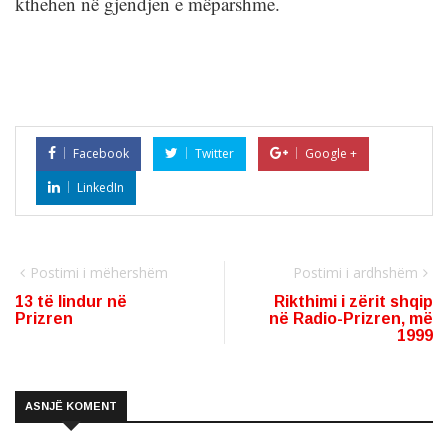
kthehen në gjendjen e mëparshme.
Facebook
Twitter
Google +
LinkedIn
Postimi i mëhershëm
Postimi i ardhshëm
13 të lindur në
Rikthimi i zërit shqip
Prizren
në Radio-Prizren, më
1999
ASNJË KOMENT