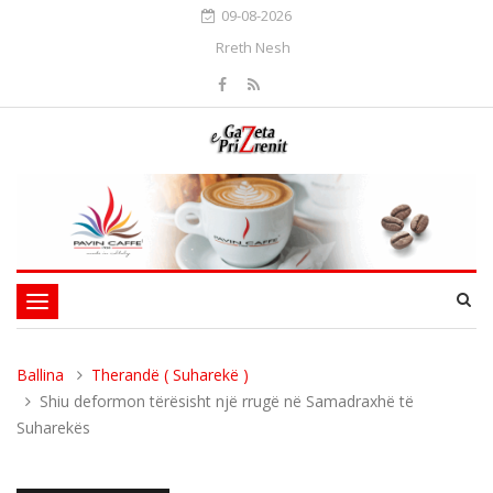
09-08-2026
Rreth Nesh
Toggle
navigation
Ballina
Therandë ( Suharekë )
Shiu deformon tërësisht një rrugë në Samadraxhë të
Suharekës