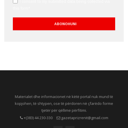
I consent to my submitted data being collected via
this form*
Materialet dhe informacionet në këtë portal nuk mund të
kopjohen, të shtypen, ose të përdoren në çfarëdo forme
tjetër për qëllime përfitimi.
+(383) 44 230-330
gazetaprizrenit@gmail.com