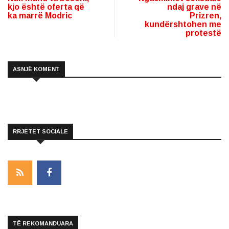
kjo është oferta që
ndaj grave në
ka marrë Modric
Prizren,
kundërshtohen me
protestë
ASNJË KOMENT
RRJETET SOCIALE
TË REKOMANDUARA