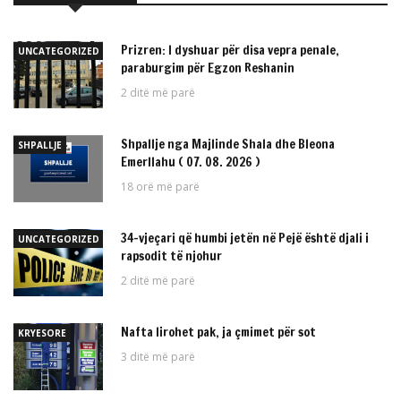
Prizren: I dyshuar për disa vepra penale,
UNCATEGORIZED
paraburgim për Egzon Reshanin
2 ditë më parë
Shpallje nga Majlinde Shala dhe Bleona
SHPALLJE
Emerllahu ( 07. 08. 2026 )
18 orë më parë
34-vjeçari që humbi jetën në Pejë është djali i
UNCATEGORIZED
rapsodit të njohur
2 ditë më parë
Nafta lirohet pak, ja çmimet për sot
KRYESORE
3 ditë më parë