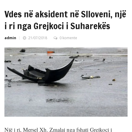
Vdes në aksident në Slloveni, një
i ri nga Grejkoci i Suharekës
admin
21/07/2018
0 komente
Një i ri, Mersel Xh. Zmalaj nga fshati Grejkoci i