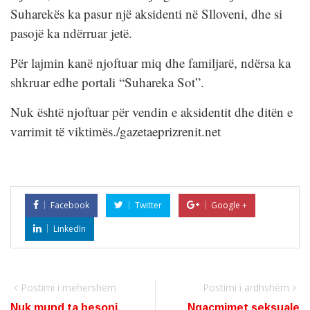
Suharekës ka pasur një aksidenti në Slloveni, dhe si
pasojë ka ndërruar jetë.
Për lajmin kanë njoftuar miq dhe familjarë, ndërsa ka
shkruar edhe portali “Suhareka Sot”.
Nuk është njoftuar për vendin e aksidentit dhe ditën e
varrimit të viktimës./gazetaeprizrenit.net
Facebook
Twitter
Google +
LinkedIn
Postimi i mëhershëm
Postimi i ardhshëm
Nuk mund ta besoni,
Ngacmimet seksuale