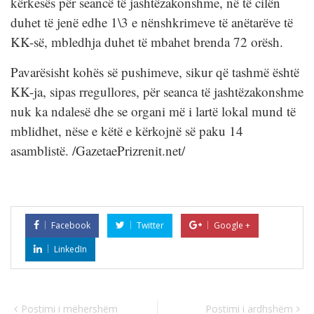
kërkesës për seancë të jashtëzakonshme, në të cilën
duhet të jenë edhe 1\3 e nënshkrimeve të anëtarëve të
KK-së, mbledhja duhet të mbahet brenda 72 orësh.
Pavarësisht kohës së pushimeve, sikur që tashmë është
KK-ja, sipas rregullores, për seanca të jashtëzakonshme
nuk ka ndalesë dhe se organi më i lartë lokal mund të
mblidhet, nëse e këtë e kërkojnë së paku 14
asamblistë. /GazetaePrizrenit.net/
Facebook
Twitter
Google +
LinkedIn
Postimi i mëhershëm
Postimi i ardhshëm