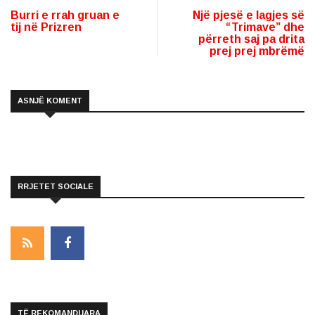
Burri e rrah gruan e
Një pjesë e lagjes së
tij në Prizren
“Trimave” dhe
përreth saj pa drita
prej prej mbrëmë
ASNJË KOMENT
RRJETET SOCIALE
TË REKOMANDUARA