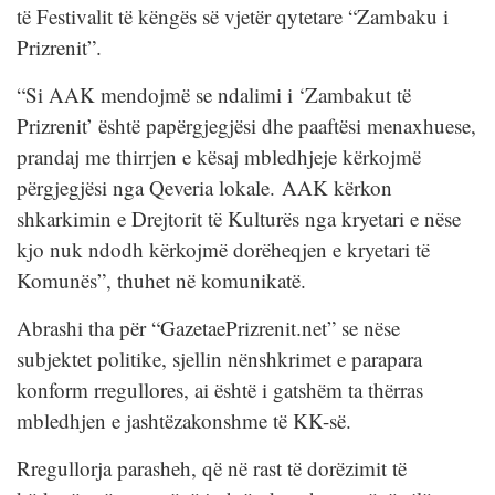
të Festivalit të këngës së vjetër qytetare “Zambaku i
Prizrenit”.
“Si AAK mendojmë se ndalimi i ‘Zambakut të
Prizrenit’ është papërgjegjësi dhe paaftësi menaxhuese,
prandaj me thirrjen e kësaj mbledhjeje kërkojmë
përgjegjësi nga Qeveria lokale. AAK kërkon
shkarkimin e Drejtorit të Kulturës nga kryetari e nëse
kjo nuk ndodh kërkojmë dorëheqjen e kryetari të
Komunës”, thuhet në komunikatë.
Abrashi tha për “GazetaePrizrenit.net” se nëse
subjektet politike, sjellin nënshkrimet e parapara
konform rregullores, ai është i gatshëm ta thërras
mbledhjen e jashtëzakonshme të KK-së.
Rregullorja parasheh, që në rast të dorëzimit të