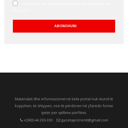
I consent to my submitted data being collected via
this form*
Materialet dhe informacionet në këtë portal nuk mund të
kopjohen, të shtypen, ose të përdoren në çfarëdo forme
tjetër për qëllime përfitimi.
+(383) 44 230-330
gazetaprizrenit@gmail.com