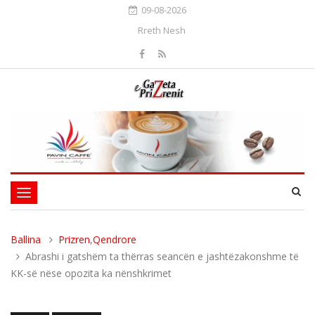
09-08-2026
Rreth Nesh
Toggle
navigation
Ballina
Prizren
,
Qendrore
Abrashi i gatshëm ta thërras seancën e jashtëzakonshme të
KK-së nëse opozita ka nënshkrimet