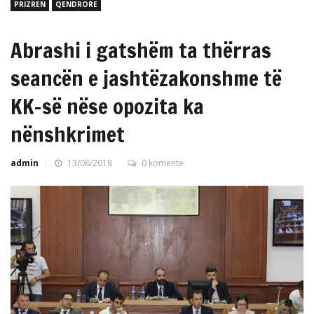
PRIZREN
QENDRORE
Abrashi i gatshëm ta thërras
seancën e jashtëzakonshme të
KK-së nëse opozita ka
nënshkrimet
admin
13/08/2018
0 komente