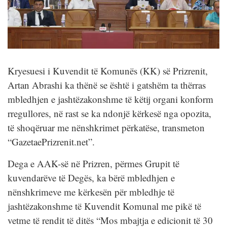
Kryesuesi i Kuvendit të Komunës (KK) së Prizrenit,
Artan Abrashi ka thënë se është i gatshëm ta thërras
mbledhjen e jashtëzakonshme të këtij organi konform
rregullores, në rast se ka ndonjë kërkesë nga opozita,
të shoqëruar me nënshkrimet përkatëse, transmeton
“GazetaePrizrenit.net”.
Dega e AAK-së në Prizren, përmes Grupit të
kuvendarëve të Degës, ka bërë mbledhjen e
nënshkrimeve me kërkesën për mbledhje të
jashtëzakonshme të Kuvendit Komunal me pikë të
vetme të rendit të ditës “Mos mbajtja e edicionit të 30