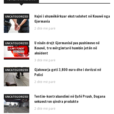
Hajni i shumëkërkuar ekstradohet në Kosovë nga
UNCATEGORIZED
Gjermania
2 ditë më parë
U nisën drejt Gjermanisë pas pushimeve në
UNCATEGORIZED
Kosovë, tre mërgimtarë humbin jetën në
aksident
3 ditë më parë
Gjakovarja geti 3,800 euro dhe i dorëzoi në
UNCATEGORIZED
Polici
2 ditë më parë
Tentim-kontrabandimi në Qafë Prush, Dogana
UNCATEGORIZED
sekuestron qindra produkte
2 ditë më parë