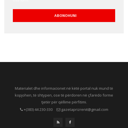
this form*
Materialet dhe informacionet në këtë portal nuk mund të
kopjohen, të shtypen, ose të përdoren në çfarëdo forme
tjetër për qëllime përfitimi.
+(383) 44 230-330
gazetaprizrenit@gmail.com