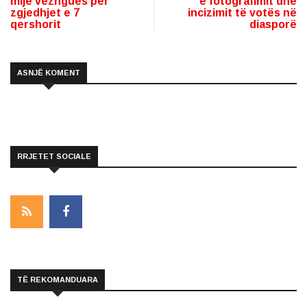
mijë vëzhgues për
e fotografimit dhe
zgjedhjet e 7
incizimit të votës në
qershorit
diasporë
ASNJË KOMENT
RRJETET SOCIALE
TË REKOMANDUARA