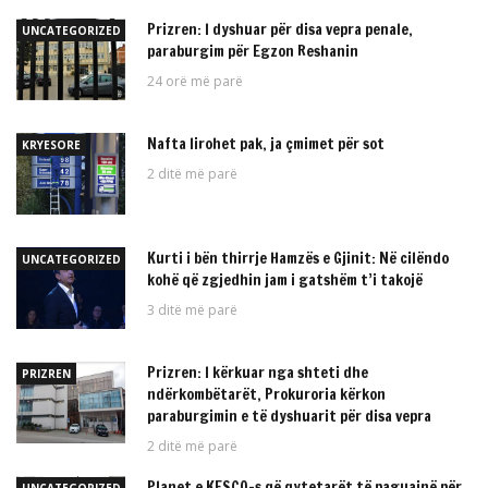
Prizren: I dyshuar për disa vepra penale,
UNCATEGORIZED
paraburgim për Egzon Reshanin
24 orë më parë
Nafta lirohet pak, ja çmimet për sot
KRYESORE
2 ditë më parë
Kurti i bën thirrje Hamzës e Gjinit: Në cilëndo
UNCATEGORIZED
kohë që zgjedhin jam i gatshëm t’i takojë
3 ditë më parë
Prizren: I kërkuar nga shteti dhe
PRIZREN
ndërkombëtarët, Prokuroria kërkon
paraburgimin e të dyshuarit për disa vepra
2 ditë më parë
Planet e KESCO-s që qytetarët të paguajnë për