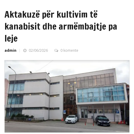
Aktakuzë për kultivim të
kanabisit dhe armëmbajtje pa
leje
admin
02/06/2026
0 komente