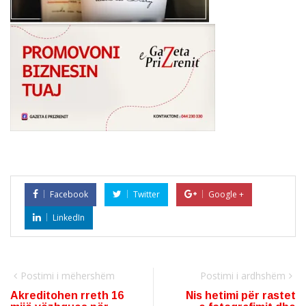
Facebook
Twitter
Google +
LinkedIn
Postimi i mëhershëm
Postimi i ardhshëm
Akreditohen rreth 16
Nis hetimi për rastet