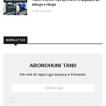
UNCATEGORIZED
shkyçje e rikyçje
2 ditë më parë
NEWSLETTER
ABONOHUNI TANI!
Për më të rejat nga Gazeta e Prizrenit.
I consent to my submitted data being collected via