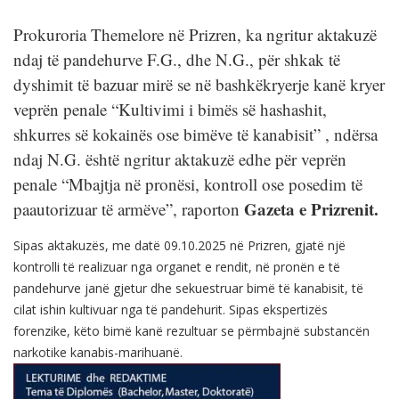
Prokuroria Themelore në Prizren, ka ngritur aktakuzë
ndaj të pandehurve F.G., dhe N.G., për shkak të
dyshimit të bazuar mirë se në bashkëkryerje kanë kryer
veprën penale “Kultivimi i bimës së hashashit,
shkurres së kokainës ose bimëve të kanabisit” , ndërsa
ndaj N.G. është ngritur aktakuzë edhe për veprën
penale “Mbajtja në pronësi, kontroll ose posedim të
Gazeta e Prizrenit.
paautorizuar të armëve”, raporton
Sipas aktakuzës, me datë 09.10.2025 në Prizren, gjatë një
kontrolli të realizuar nga organet e rendit, në pronën e të
pandehurve janë gjetur dhe sekuestruar bimë të kanabisit, të
cilat ishin kultivuar nga të pandehurit. Sipas ekspertizës
forenzike, këto bimë kanë rezultuar se përmbajnë substancën
narkotike kanabis-marihuanë.