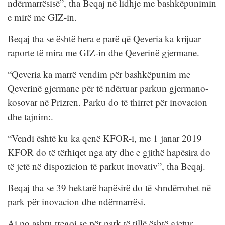
ndërmarrësisë”, tha Beqaj në lidhje me bashkëpunimin
e mirë me GIZ-in.
Beqaj tha se është hera e parë që Qeveria ka krijuar
raporte të mira me GIZ-in dhe Qeverinë gjermane.
“Qeveria ka marrë vendim për bashkëpunim me
Qeverinë gjermane për të ndërtuar parkun gjermano-
kosovar në Prizren. Parku do të thirret për inovacion
dhe tajnim:.
“Vendi është ku ka qenë KFOR-i, me 1 janar 2019
KFOR do të tërhiqet nga aty dhe e gjithë hapësira do
të jetë në dispozicion të parkut inovativ”, tha Beqaj.
Beqaj tha se 39 hektarë hapësirë do të shndërrohet në
park për inovacion dhe ndërmarrësi.
Ai po ashtu tregoi se për park të tillë është gjetur