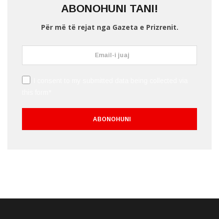
ABONOHUNI TANI!
Për më të rejat nga Gazeta e Prizrenit.
I consent to my submitted data being collected via
this form*