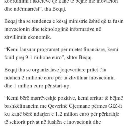
koordinimi i akterëve qe kanë të bëjnë me inovacion
dhe ndërmarrësi”, tha Beqaj.
Beqaj tha se tendenca e kësaj ministrie është që ta fusin
inovacionin dhe teknologjinë informative në
zhvillimin ekonomik.
“Kemi lansuar programet për mjetet financiare, kemi
fond prej 9.1 milionë euro”, shtoi Beqaj.
Beqaj tha se organizatave joqeveritare pritet t’iu
ndahen 2 milionë euro për ta zhvilluar inovacionin
dhe 1 milion euro për start-up.
“Kemi bërë marrëveshje pozitive, kemi arritur të bëjmë
bashkëfinancim me Qeverinë Gjermane përmes GIZ-it
ku kanë bërë ndarjen e 1.2 milion euro për përkrahje
të sektorit privat në fushën e inovacionit dhe