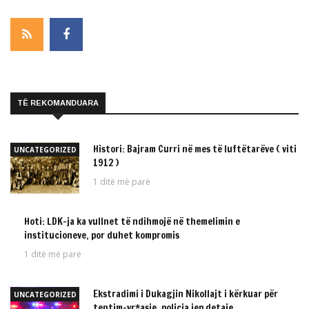
TË REKOMANDUARA
Histori: Bajram Curri në mes të luftëtarëve ( viti
UNCATEGORIZED
1912 )
1 ditë më parë
Hoti: LDK-ja ka vullnet të ndihmojë në themelimin e
UNCATEGORIZED
institucioneve, por duhet kompromis
1 ditë më parë
Ekstradimi i Dukagjin Nikollajt i kërkuar për
UNCATEGORIZED
tentim-vr*asje, policia jep detaje