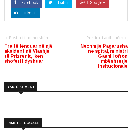
Facebook
Twitter
Google +
LinkedIn
Postimi i mëhershëm
Postimi i ardhshëm
Tre të lënduar në një
Nexhmije Pagarusha
aksident në Vlashje
në spital, ministri
të Prizrenit, ikën
Gashi i ofron
shoferi i dyshuar
mbështetje
insitucionale
ASNJË KOMENT
RRJETET SOCIALE