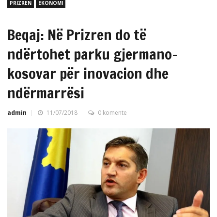
PRIZREN
EKONOMI
Beqaj: Në Prizren do të
ndërtohet parku gjermano-
kosovar për inovacion dhe
ndërmarrësi
admin
11/07/2018
0 komente