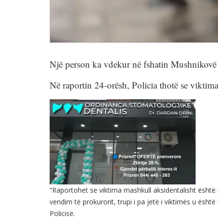
Një person ka vdekur në fshatin Mushnikovë të 
Në raportin 24-orësh, Policia thotë se viktima 
“Raportohet se viktima mashkull aksidentalisht është 
vendim të prokurorit, trupi i pa jetë i viktimës u ësht
Policisë.