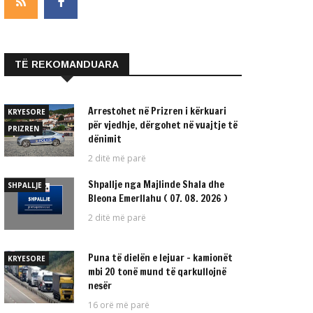
TË REKOMANDUARA
Arrestohet në Prizren i kërkuari
KRYESORE
për vjedhje, dërgohet në vuajtje të
PRIZREN
dënimit
2 ditë më parë
Shpallje nga Majlinde Shala dhe
SHPALLJE
Bleona Emerllahu ( 07. 08. 2026 )
2 ditë më parë
Puna të dielën e lejuar – kamionët
KRYESORE
mbi 20 tonë mund të qarkullojnë
nesër
16 orë më parë