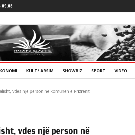
 – 09.08
KONOMI
KULT/ ARSIM
SHOWBIZ
SPORT
VIDEO
talisht, vdes një person në komunën e Prizrenit
isht, vdes një person në