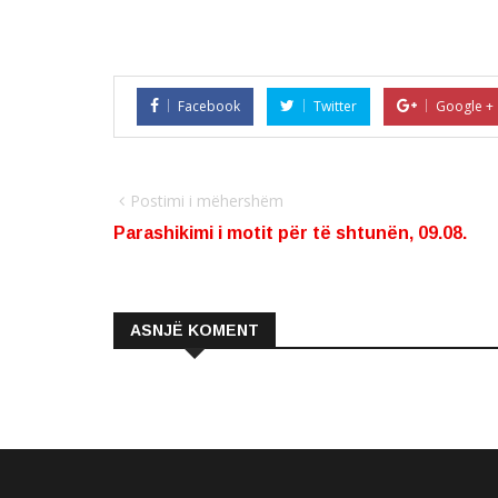
Facebook
Twitter
Google +
Postimi i mëhershëm
Parashikimi i motit për të shtunën, 09.08.
ASNJË KOMENT