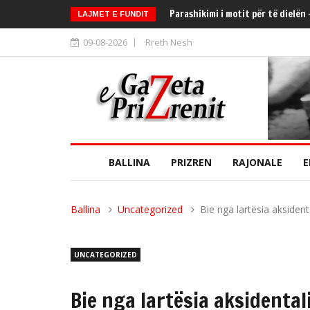
Parashikimi i motit për të dielën
LAJMET E FUNDIT
09-08-2026
Rreth Nesh
BALLINA
PRIZREN
RAJONALE
E
Ballina
Uncategorized
Bie nga lartësia aksiden
UNCATEGORIZED
Bie nga lartësia aksidental