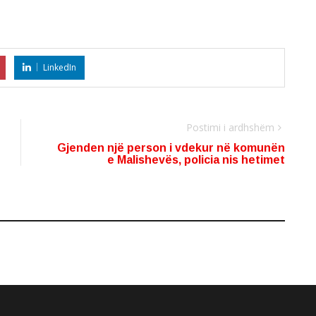
LinkedIn
Postimi i ardhshëm
Gjenden një person i vdekur në komunën
e Malishevës, policia nis hetimet