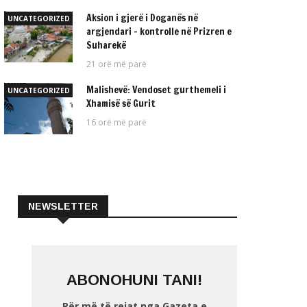
Aksion i gjerë i Doganës në
UNCATEGORIZED
argjendari – kontrolle në Prizren e
Suharekë
21 orë më parë
Malishevë: Vendoset gurthemeli i
UNCATEGORIZED
Xhamisë së Gurit
16 orë më parë
NEWSLETTER
ABONOHUNI TANI!
Për më të rejat nga Gazeta e