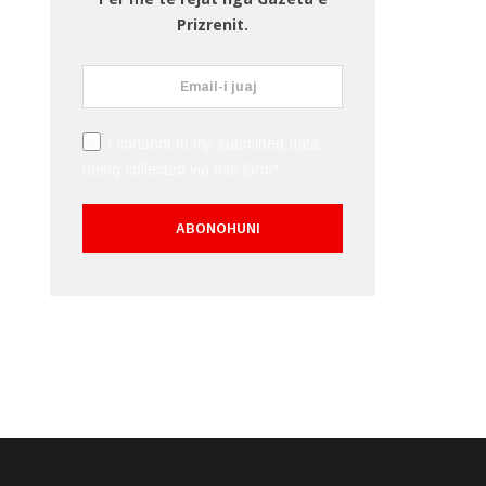
Prizrenit.
I consent to my submitted data
being collected via this form*