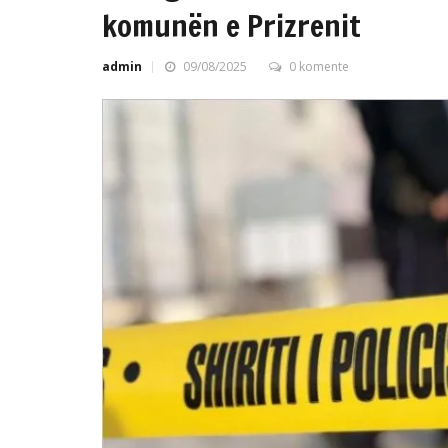
komunën e Prizrenit
admin
09/08/2025
0 komente