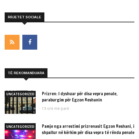
RRJETET SOCIALE
TË REKOMANDUARA
Prizren: I dyshuar për disa vepra penale,
UNCATEGORIZED
paraburgim për Egzon Reshanin
13 orë më parë
Pamje nga arrestimi prizrenasit Egzon Reshani, i
UNCATEGORIZED
shpallur në kërkim për disa vepra të rënda penale