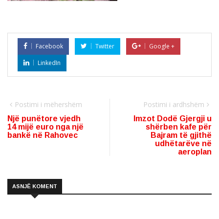
Facebook
Twitter
Google +
LinkedIn
Postimi i mëhershëm
Postimi i ardhshëm
Një punëtore vjedh
Imzot Dodë Gjergji u
14 mijë euro nga një
shërben kafe për
bankë në Rahovec
Bajram të gjithë
udhëtarëve në
aeroplan
ASNJË KOMENT