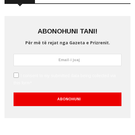
ABONOHUNI TANI!
Për më të rejat nga Gazeta e Prizrenit.
I consent to my submitted data being collected via
this form*