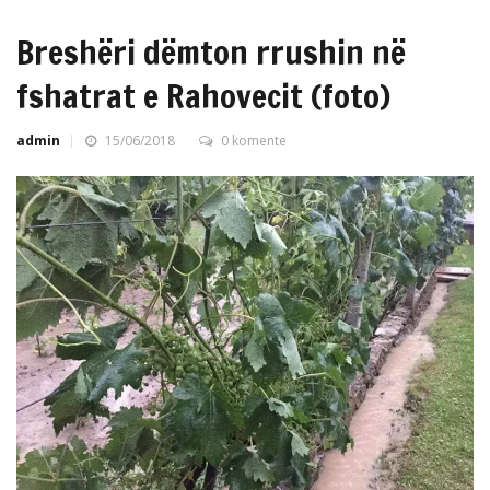
Breshëri dëmton rrushin në
fshatrat e Rahovecit (foto)
admin
15/06/2018
0 komente