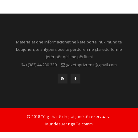
Materialet dhe informacionet në këtë portal nuk mund të
kopjohen, të shtypen, ose të përdoren në çfarëdo forme
tjetër për qëllime përfitimi.
+(383) 44 230-330
gazetaprizrenit@gmail.com
© 2018 Të gjitha të drejtat janë të rezervuara.
Mundësuar nga
Telcomm