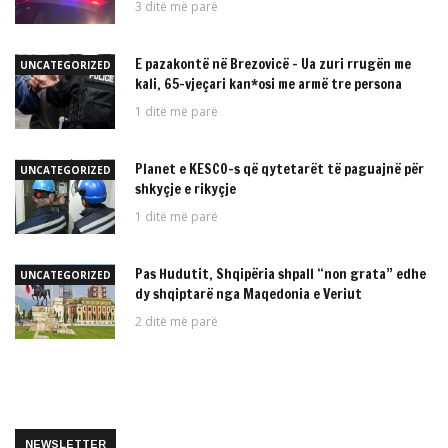
3 ditë më parë
E pazakontë në Brezovicë – Ua zuri rrugën me
UNCATEGORIZED
kali, 65-vjeçari kan*osi me armë tre persona
1 ditë më parë
Planet e KESCO-s që qytetarët të paguajnë për
UNCATEGORIZED
shkyçje e rikyçje
1 ditë më parë
Pas Hudutit, Shqipëria shpall “non grata” edhe
UNCATEGORIZED
dy shqiptarë nga Maqedonia e Veriut
2 ditë më parë
NEWSLETTER