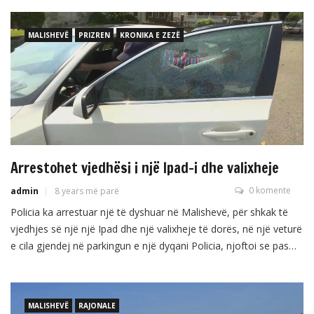
MALISHEVË
PRIZREN
KRONIKA E ZEZË
Arrestohet vjedhësi i një Ipad-i dhe valixheje
0 komente
admin
8 years më parë
Policia ka arrestuar një të dyshuar në Malishevë, për shkak të
vjedhjes së një një Ipad dhe një valixheje të dorës, në një veturë
e cila gjendej në parkingun e një dyqani Policia, njoftoi se pas
intervistimit i dyshuari me vendimin e Prokurorit dërgohet në
qendrën e mbajtjes.
MALISHEVË
RAJONALE