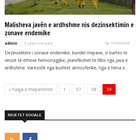
Malisheva javën e ardhshme nis dezinsektimin e
zonave endemike
0 komente
admin
8 years më parë
Dezinsektimi i zonave endemike, kundër rriqrave, si bartës të
virusit të etheve hemorragjike, planifikohet të filloi nga java e
ardhshme. Varësisht nga kushtet atmosferike, nga e hëna e
ardhshme planifikohet nisja e fushatës së dezinsektimit. Kështu
u tha të hënën, në mbledhjen e rregullt të Këshillit të Drejtorëve,
…
« Faqja e mëparshme
1
57
58
59
e cila është drejtuar nga nënkryetari i […]
RRJETET SOCIALE