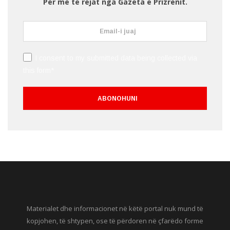
Për më të rejat nga Gazeta e Prizrenit.
I consent to my submitted data being collected via
this form*
Materialet dhe informacionet në këtë portal nuk mund të
kopjohen, të shtypen, ose të përdoren në çfarëdo forme