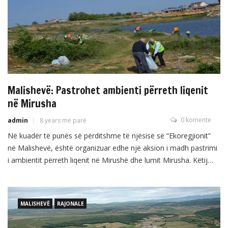
Malishevë: Pastrohet ambienti përreth liqenit
në Mirusha
0 komente
admin
8 years më parë
Në kuadër të punës së përditshme të njësisë së “Ekoregjionit”
në Malishevë, është organizuar edhe një aksion i madh pastrimi
i ambientit përreth liqenit në Mirushë dhe lumit Mirusha. Këtij
aksioni i janë përgjigjur edhe zyrtarët komunal, të prirë nga
kryetari i Komunës së Malishevës, Ragip Begaj. Në këtë aksion
kanë marrë pjesë mbi 60 […]
MALISHEVË
RAJONALE