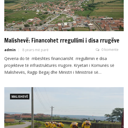
Malishevë: Financohet rregullimi i disa rrugëve
0 komente
admin
8 years më parë
Qeveria do të mbështes financiarisht rregullimin e disa
projekteve të infrastrukturës rrugore. Kryetari i Komunës së
Malishevës, Ragip Begaj dhe Ministri i Ministrisë së
Infrastrukturës, Pal Lekaj, kanë nënshkruar në Prishtinë,
memorandum mirëkuptimi për financimin e projekteve
infrastrukturore në Komunën e Malishevës. Bazuar në
MALISHEVË
marrëveshjen e nënshkruar, Ministria e Infrastrukturës do të
financoj ndërtimin (asfaltimin) e […]