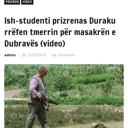
PRIZREN
VIDEO
Ish-studenti prizrenas Duraku
rrëfen tmerrin për masakrën e
Dubravës (video)
admin
23/05/2018
0 komente