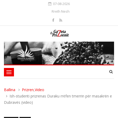
07-08-2026
Rreth Nesh
Toggle
navigation
Ballina
Prizren
,
Video
Ish-studenti prizrenas Duraku rrëfen tmerrin për masakrën e
Dubravës (video)