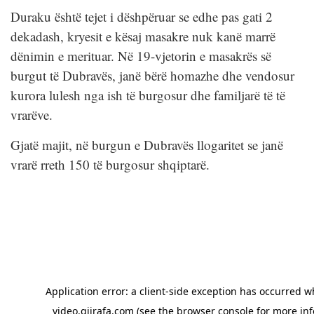
Duraku është tejet i dëshpëruar se edhe pas gati 2
dekadash, kryesit e kësaj masakre nuk kanë marrë
dënimin e merituar. Në 19-vjetorin e masakrës së
burgut të Dubravës, janë bërë homazhe dhe vendosur
kurora lulesh nga ish të burgosur dhe familjarë të të
vrarëve.
Gjatë majit, në burgun e Dubravës llogaritet se janë
vrarë rreth 150 të burgosur shqiptarë.