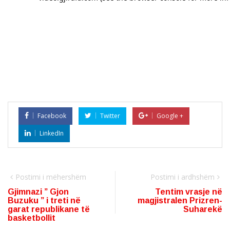
Facebook
Twitter
Google +
LinkedIn
Postimi i mëhershëm
Postimi i ardhshëm
Gjimnazi ” Gjon
Tentim vrasje në
Buzuku ” i treti në
magjistralen Prizren-
garat republikane të
Suharekë
basketbollit