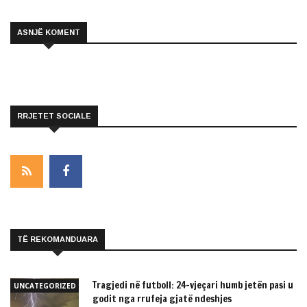
ASNJË KOMENT
RRJETET SOCIALE
TË REKOMANDUARA
Tragjedi në futboll: 24-vjeçari humb jetën pasi u
UNCATEGORIZED
godit nga rrufeja gjatë ndeshjes