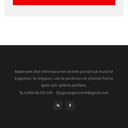
Materialet dhe informacionet në këtë portal nuk mund të
kopjohen, të shtypen, ose të përdoren në çfarëdo forme
tjetër për qëllime përfitimi.
+(383) 44 230-330
gazetaprizrenit@gmail.com