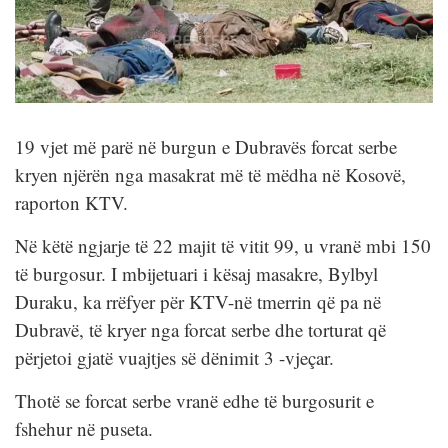
19 vjet më parë në burgun e Dubravës forcat serbe
kryen njërën nga masakrat më të mëdha në Kosovë,
raporton KTV.
Në këtë ngjarje të 22 majit të vitit 99, u vranë mbi 150
të burgosur. I mbijetuari i kësaj masakre, Bylbyl
Duraku, ka rrëfyer për KTV-në tmerrin që pa në
Dubravë, të kryer nga forcat serbe dhe torturat që
përjetoi gjatë vuajtjes së dënimit 3 -vjeçar.
Thotë se forcat serbe vranë edhe të burgosurit e
fshehur në puseta.