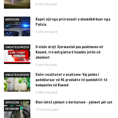
8 orë më parë
Kapet një nga prizrenasit e shumëkërkuar nga
KRYESORE
Policia
3 ditë më parë
U nisën drejt Gjermanisë pas pushimeve në
UNCATEGORIZED
Kosovë, tre mërgimtarë humbin jetën në
aksident
5 orë më parë
Dalin rezultatet e analizave: Vaj palme i
UNCATEGORIZED
padeklaruar në 46 produkte të qumështit të
kompanive në Kosovë
3 ditë më parë
Bien lehtë çmimet e derivateve – çmimet për sot
KRYESORE
EKONOMI
19 orë më parë