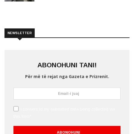
NEWSLETTER
ABONOHUNI TANI!
Për më të rejat nga Gazeta e Prizrenit.
I consent to my submitted data being collected via
this form*