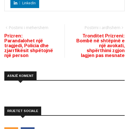
LinkedIn
Postimi i mëhershëm
Postimi i ardhshëm
Prizren:
Tronditet Prizreni:
Parandalohet një
Bombë në shtëpinë e
tragjedi, Policia dhe
një avokati,
zjarrfikësit shpëtojnë
shpërthimi zgjon
një person
lagjen pas mesnate
ASNJË KOMENT
RRJETET SOCIALE