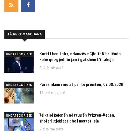
TË REKOMANDUARA
Kurti i bën thirrje Hamzës e Gjinit: Në cilëndo
UNCATEGORIZED
kohë që zgjedhin jam i gatshëm t’i takojë
3 ditë më parë
Parashikimi i motit për të premten, 07.08.2026
UNCATEGORIZED
17 orë më parë
Tejkaloi kolonën në rrugën Prizren-Reqan,
UNCATEGORIZED
shoferi gjobitet dhe i merret leja
2 ditë më parë