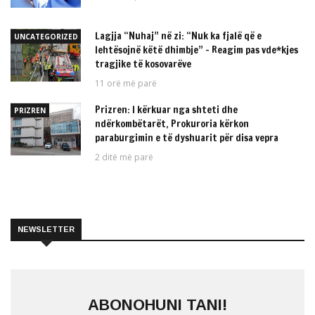
Lagjja “Nuhaj” në zi: “Nuk ka fjalë që e
UNCATEGORIZED
lehtësojnë këtë dhimbje” – Reagim pas vde*kjes
tragjike të kosovarëve
11 orë më parë
Prizren: I kërkuar nga shteti dhe
PRIZREN
ndërkombëtarët, Prokuroria kërkon
paraburgimin e të dyshuarit për disa vepra
2 ditë më parë
NEWSLETTER
ABONOHUNI TANI!