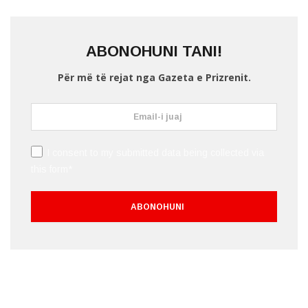
ABONOHUNI TANI!
Për më të rejat nga Gazeta e Prizrenit.
I consent to my submitted data being collected via
this form*