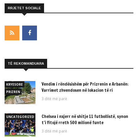
RRJETET SOCIALE
TË REKOMANDUARA
Vendim i rëndësishëm për Prizrenin e Arbanën:
KRYESORE
Varrimet zhvendosen në lokacion të ri
PRIZREN
3 ditë më parë
Chelsea i nxjerr në shitje 11 futbollistë, synon
UNCATEGORIZED
t’i fitojë rreth 500 milionë funte
3 ditë më parë