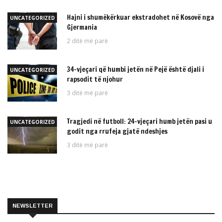
Hajni i shumëkërkuar ekstradohet në Kosovë nga
UNCATEGORIZED
Gjermania
2 ditë më parë
34-vjeçari që humbi jetën në Pejë është djali i
UNCATEGORIZED
rapsodit të njohur
3 ditë më parë
Tragjedi në futboll: 24-vjeçari humb jetën pasi u
UNCATEGORIZED
godit nga rrufeja gjatë ndeshjes
3 ditë më parë
NEWSLETTER