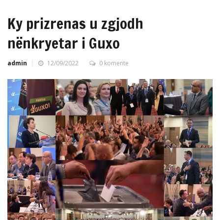
Ky prizrenas u zgjodh
nënkryetar i Guxo
admin
12/09/2022
0 komente