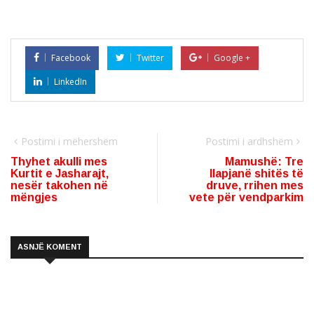
Facebook
Twitter
Google +
LinkedIn
Postimi i mëhershëm
Postimi i ardhshëm
Thyhet akulli mes
Mamushë: Tre
Kurtit e Jasharajt,
llapjanë shitës të
nesër takohen në
druve, rrihen mes
mëngjes
vete për vendparkim
ASNJË KOMENT