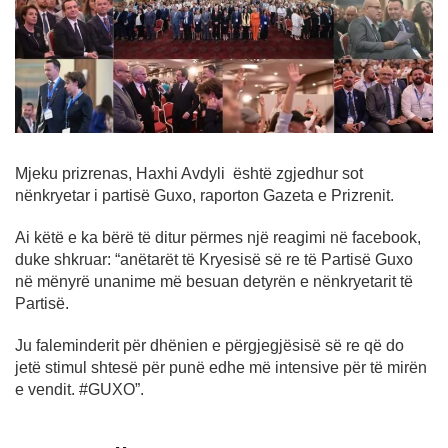
Mjeku prizrenas, Haxhi Avdyli është zgjedhur sot
nënkryetar i partisë Guxo, raporton Gazeta e Prizrenit.
Ai këtë e ka bërë të ditur përmes një reagimi në facebook,
duke shkruar: “anëtarët të Kryesisë së re të Partisë Guxo
në mënyrë unanime më besuan detyrën e nënkryetarit të
Partisë.
Ju faleminderit për dhënien e përgjegjësisë së re që do
jetë stimul shtesë për punë edhe më intensive për të mirën
e vendit. #GUXO”.