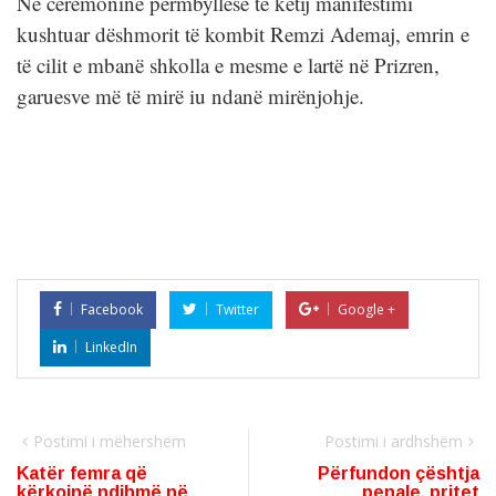
Në ceremoninë përmbyllëse të këtij manifestimi
kushtuar dëshmorit të kombit Remzi Ademaj, emrin e
të cilit e mbanë shkolla e mesme e lartë në Prizren,
garuesve më të mirë iu ndanë mirënjohje.
Facebook
Twitter
Google +
LinkedIn
Postimi i mëhershëm
Postimi i ardhshëm
Katër femra që
Përfundon çështja
kërkojnë ndihmë në
penale, pritet