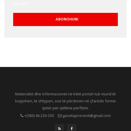
this form*
Materialet dhe informacionet në këtë portal nuk mund të
kopjohen, të shtypen, ose të përdoren në çfarëdo forme
tjetër për qëllime përfitimi.
+(383) 44 230-330
gazetaprizrenit@gmail.com