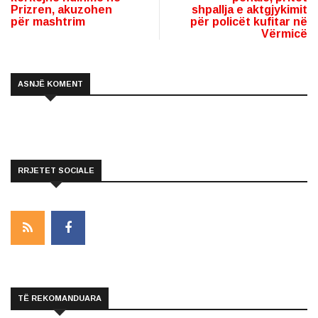
Prizren, akuzohen
shpallja e aktgjykimit
për mashtrim
për policët kufitar në
Vërmicë
ASNJË KOMENT
RRJETET SOCIALE
TË REKOMANDUARA