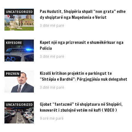
Pas Hudutit, Shqipëria shpall “non grata” edhe
UNCATEGORIZED
dy shqiptarë nga Maqedonia e Veriut
3 ditë më parë
Kapet një nga prizrenasit e shumëkërkuar nga
KRYESORE
Policia
3 ditë më parë
Kizolli kritikon projektin e parkingut te
PRIZREN
“Shtëpia e Bardhë”: Përgjegjësia nuk delegohet
3 ditë më parë
Gjobat “fantazmë” të shqiptuara në Shqipëri,
UNCATEGORIZED
kosovarët i zbulojnë vetëm në kufi ( VIDEO )
9 orë më parë