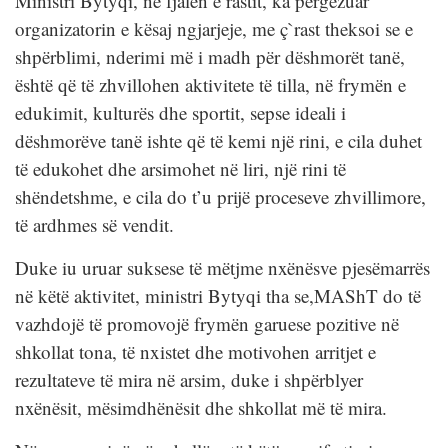
Ministri Bytyqi, në fjalën e rastit, ka përgëzuar
organizatorin e kësaj ngjarjeje, me ç`rast theksoi se e
shpërblimi, nderimi më i madh për dëshmorët tanë,
është që të zhvillohen aktivitete të tilla, në frymën e
edukimit, kulturës dhe sportit, sepse ideali i
dëshmorëve tanë ishte që të kemi një rini, e cila duhet
të edukohet dhe arsimohet në liri, një rini të
shëndetshme, e cila do t’u prijë proceseve zhvillimore,
të ardhmes së vendit.
Duke iu uruar suksese të mëtjme nxënësve pjesëmarrës
në këtë aktivitet, ministri Bytyqi tha se,MAShT do të
vazhdojë të promovojë frymën garuese pozitive në
shkollat tona, të nxistet dhe motivohen arritjet e
rezultateve të mira në arsim, duke i shpërblyer
nxënësit, mësimdhënësit dhe shkollat më të mira.