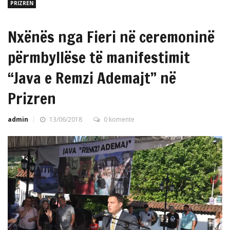
PRIZREN
Nxënës nga Fieri në ceremoninë
përmbyllëse të manifestimit
“Java e Remzi Ademajt” në
Prizren
admin
13/06/2018
0 komente