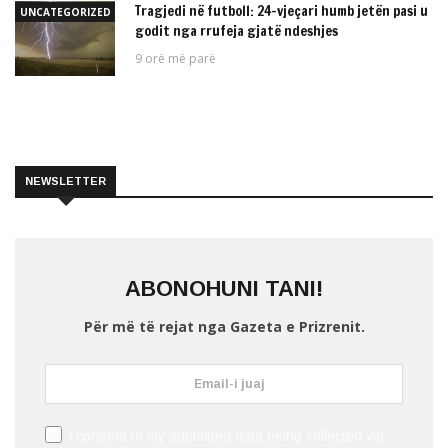
Tragjedi në futboll: 24-vjeçari humb jetën pasi u
UNCATEGORIZED
godit nga rrufeja gjatë ndeshjes
9 orë më parë
NEWSLETTER
ABONOHUNI TANI!
Për më të rejat nga Gazeta e Prizrenit.
I consent to my submitted data being collected via