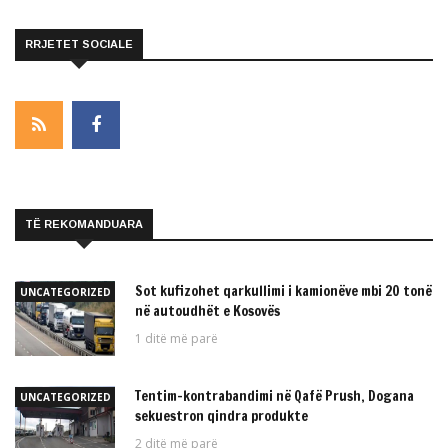
RRJETET SOCIALE
TË REKOMANDUARA
Sot kufizohet qarkullimi i kamionëve mbi 20 tonë
UNCATEGORIZED
në autoudhët e Kosovës
1 ditë më parë
Tentim-kontrabandimi në Qafë Prush, Dogana
UNCATEGORIZED
sekuestron qindra produkte
2 ditë më parë