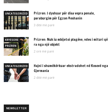
Prizren: I dyshuar për disa vepra penale,
UNCATEGORIZED
paraburgim për Egzon Reshanin
3 ditë më parë
Prizren: Nuk iu mbijetoi plagëve, vdes i mituri që
KRYESORE
ra nga një objekt
PRIZREN
2 orë më parë
Hajni i shumëkërkuar ekstradohet në Kosovë nga
UNCATEGORIZED
Gjermania
2 ditë më parë
NEWSLETTER