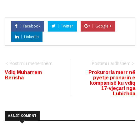
Facebook
Twitter
Google +
LinkedIn
Postimi i mëhershëm
Postimi i ardhshëm
Vdiq Muharrem
Prokuroria merr në
Berisha
pyetje pronarin e
kompanisë ku vdiq
17-vjeçari nga
Lubizhda
ASNJË KOMENT