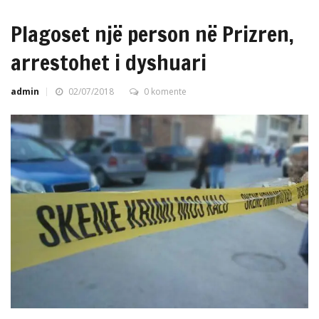
Plagoset një person në Prizren,
arrestohet i dyshuari
admin
02/07/2018
0 komente