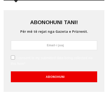
ABONOHUNI TANI!
Për më të rejat nga Gazeta e Prizrenit.
I consent to my submitted data being collected via
this form*