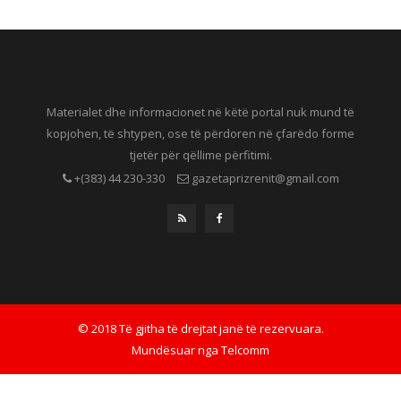
Materialet dhe informacionet në këtë portal nuk mund të
kopjohen, të shtypen, ose të përdoren në çfarëdo forme
tjetër për qëllime përfitimi.
+(383) 44 230-330
gazetaprizrenit@gmail.com
© 2018 Të gjitha të drejtat janë të rezervuara.
Mundësuar nga
Telcomm