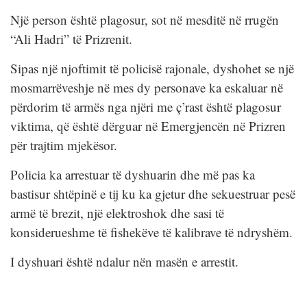
Një person është plagosur, sot në mesditë në rrugën
“Ali Hadri” të Prizrenit.
Sipas një njoftimit të policisë rajonale, dyshohet se një
mosmarrëveshje në mes dy personave ka eskaluar në
përdorim të armës nga njëri me ç’rast është plagosur
viktima, që është dërguar në Emergjencën në Prizren
për trajtim mjekësor.
Policia ka arrestuar të dyshuarin dhe më pas ka
bastisur shtëpinë e tij ku ka gjetur dhe sekuestruar pesë
armë të brezit, një elektroshok dhe sasi të
konsiderueshme të fishekëve të kalibrave të ndryshëm.
I dyshuari është ndalur nën masën e arrestit.