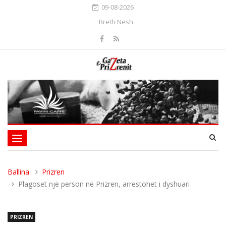
09-08-2026
Rreth Nesh
Toggle
navigation
Ballina
Prizren
Plagoset një person në Prizren, arrestohet i dyshuari
PRIZREN